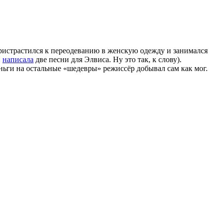
ристрастился к переодеванию в женскую одежду и занимался
и
написала
две песни для Элвиса. Ну это так, к слову).
ньги на остальные «шедевры» режиссёр добывал сам как мог.