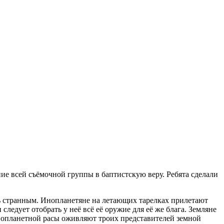
ие всей съёмочной группы в баптистскую веру. Ребята сделали
нь странным. Инопланетяне на летающих тарелках прилетают
ледует отобрать у неё всё её оружие для её же блага. Земляне
инопланетной расы оживляют троих представителей земной