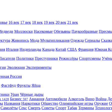
овье
16 век
17 век
18 век
19 век
20 век
21 век
Медведи
Моллюски
Насекомые
Обезьяны
Паукообразные
Пресм
ектура
Живопись
Мода
Мультипликация
Одежда
Сериалы
Сказк
ния
Италия
Нидерланды
Канада
Китай
США
Франция
Южная Ко
Писатели
Политики
Преступники
Режиссёры
Спортсмены
Учён
гия
Эволюция
Эксперименты
енная Россия
Фастфуд
Фрукты
Яйца
тники
Уран
Чёрные дыры
к
Бизнес
Авиация
Автомобили
Алкоголь
Вино
Война
Де
1428
597
фы
Названия
Наркотики
Общество
Олимпийские игры
Оружие
О
Самолёты
Секс
Смерть
Советы
Спорт
Табак
Термины
Технолог