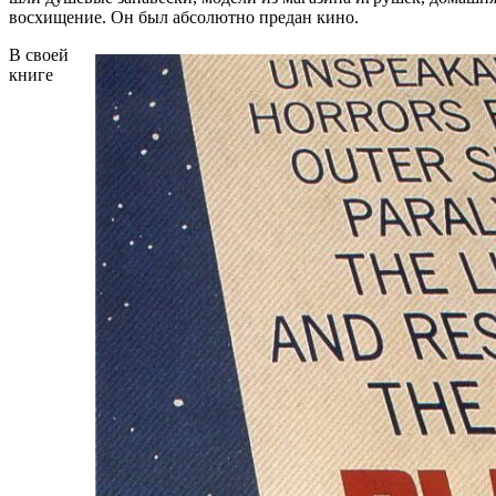
восхищение. Он был абсолютно предан кино.
В своей
книге