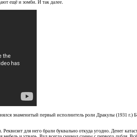
ают ещё и зомби. И так далее.
снялся знаменитый первый исполнитель роли Дракулы (1931 г.) 
Реквизит для него брали буквально откуда угодно. Денег катаст
 мебель и утварь. Вуд всегда снимал сцены с первого дубля. Вс