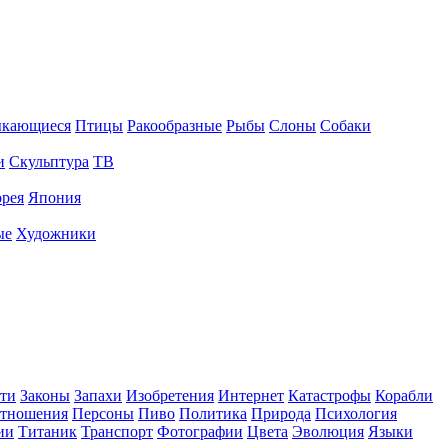
ыкающиеся
Птицы
Ракообразные
Рыбы
Слоны
Собаки
и
Скульптура
ТВ
рея
Япония
ые
Художники
ти
Законы
Запахи
Изобретения
Интернет
Катастрофы
Корабли
тношения
Персоны
Пиво
Политика
Природа
Психология
ии
Титаник
Транспорт
Фотографии
Цвета
Эволюция
Языки