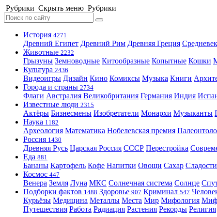
Рубрики
Скрыть меню
Рубрики
История
4271
Древний Египет
Древний Рим
Древняя Греция
Средневек
Животные
2232
Грызуны
Земноводные
Китообразные
Копытные
Кошки
Культура
2436
Видеоигры
Дизайн
Кино
Комиксы
Музыка
Книги
Архит
Города и страны
2734
Флаги
Австралия
Великобритания
Германия
Индия
Испа
Известные люди
2315
Актёры
Бизнесмены
Изобретатели
Монархи
Музыканты
Наука
1182
Археология
Математика
Нобелевская премия
Палеонтоло
Россия
1430
Древняя Русь
Царская Россия
СССР
Перестройка
Соврем
Еда
881
Бананы
Картофель
Кофе
Напитки
Овощи
Сахар
Сладости
Космос
447
Венера
Земля
Луна
МКС
Солнечная система
Солнце
Спу
Подборки фактов
Здоровье
Криминал
Челове
1488
907
547
Курьёзы
Медицина
Металлы
Места
Мир
Мифология
Ми
Путешествия
Работа
Радиация
Растения
Рекорды
Религия