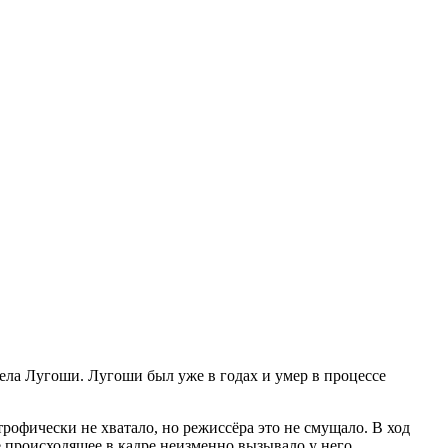
Бела Лугоши. Лугоши был уже в годах и умер в процессе
рофически не хватало, но режиссёра это не смущало. В ход
ё происходящее в кадре неизменно вызывало у него