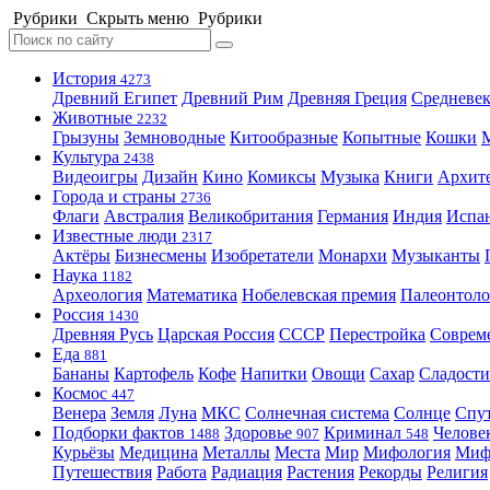
Рубрики
Скрыть меню
Рубрики
История
4273
Древний Египет
Древний Рим
Древняя Греция
Средневек
Животные
2232
Грызуны
Земноводные
Китообразные
Копытные
Кошки
Культура
2438
Видеоигры
Дизайн
Кино
Комиксы
Музыка
Книги
Архит
Города и страны
2736
Флаги
Австралия
Великобритания
Германия
Индия
Испа
Известные люди
2317
Актёры
Бизнесмены
Изобретатели
Монархи
Музыканты
Наука
1182
Археология
Математика
Нобелевская премия
Палеонтоло
Россия
1430
Древняя Русь
Царская Россия
СССР
Перестройка
Соврем
Еда
881
Бананы
Картофель
Кофе
Напитки
Овощи
Сахар
Сладости
Космос
447
Венера
Земля
Луна
МКС
Солнечная система
Солнце
Спу
Подборки фактов
Здоровье
Криминал
Челове
1488
907
548
Курьёзы
Медицина
Металлы
Места
Мир
Мифология
Ми
Путешествия
Работа
Радиация
Растения
Рекорды
Религия