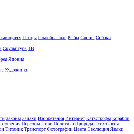
ыкающиеся
Птицы
Ракообразные
Рыбы
Слоны
Собаки
и
Скульптура
ТВ
рея
Япония
ые
Художники
ти
Законы
Запахи
Изобретения
Интернет
Катастрофы
Корабли
тношения
Персоны
Пиво
Политика
Природа
Психология
ии
Титаник
Транспорт
Фотографии
Цвета
Эволюция
Языки