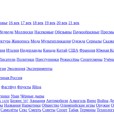
овье
16 век
17 век
18 век
19 век
20 век
21 век
Медведи
Моллюски
Насекомые
Обезьяны
Паукообразные
Пресм
ектура
Живопись
Мода
Мультипликация
Одежда
Сериалы
Сказк
ния
Италия
Нидерланды
Канада
Китай
США
Франция
Южная Ко
Писатели
Политики
Преступники
Режиссёры
Спортсмены
Учён
гия
Эволюция
Эксперименты
енная Россия
Фастфуд
Фрукты
Яйца
тники
Уран
Чёрные дыры
к
Бизнес
Авиация
Автомобили
Алкоголь
Вино
Война
Де
1430
597
фы
Названия
Наркотики
Общество
Олимпийские игры
Оружие
О
Самолёты
Секс
Смерть
Советы
Спорт
Табак
Термины
Технолог