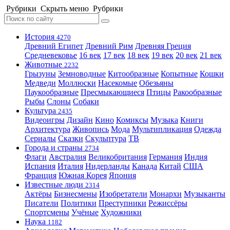
Рубрики
Скрыть меню
Рубрики
История
4270
Древний Египет
Древний Рим
Древняя Греция
Средневековье
16 век
17 век
18 век
19 век
20 век
21 век
Животные
2232
Грызуны
Земноводные
Китообразные
Копытные
Кошки
Медведи
Моллюски
Насекомые
Обезьяны
Паукообразные
Пресмыкающиеся
Птицы
Ракообразные
Рыбы
Слоны
Собаки
Культура
2435
Видеоигры
Дизайн
Кино
Комиксы
Музыка
Книги
Архитектура
Живопись
Мода
Мультипликация
Одежда
Сериалы
Сказки
Скульптура
ТВ
Города и страны
2734
Флаги
Австралия
Великобритания
Германия
Индия
Испания
Италия
Нидерланды
Канада
Китай
США
Франция
Южная Корея
Япония
Известные люди
2314
Актёры
Бизнесмены
Изобретатели
Монархи
Музыканты
Писатели
Политики
Преступники
Режиссёры
Спортсмены
Учёные
Художники
Наука
1182