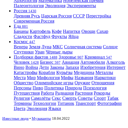
Археология
Математика
Нобелевская премия
Палеонтология
Эволюция
Эксперименты
Россия
1430
Древняя Русь
Царская Россия
СССР
Перестройка
Современная Россия
Еда
881
Бананы
Картофель
Кофе
Напитки
Овощи
Сахар
Сладости
Фастфуд
Фрукты
Яйца
Космос
447
Венера
Земля
Луна
МКС
Солнечная система
Солнце
Спутники
Уран
Чёрные дыры
Подборки фактов
Здоровье
Криминал
1488
907
547
Человек
Бизнес
Авиация
Автомобили
Алкоголь
1428
597
Вино
Война
Дети
Законы
Запахи
Изобретения
Интернет
Катастрофы
Корабли
Курьёзы
Медицина
Металлы
Места
Мир
Мифология
Мифы
Названия
Наркотики
Общество
Олимпийские игры
Оружие
Отношения
Персоны
Пиво
Политика
Природа
Психология
Путешествия
Работа
Радиация
Растения
Рекорды
Религия
Самолёты
Секс
Смерть
Советы
Спорт
Табак
Термины
Технологии
Титаник
Транспорт
Фотографии
Цвета
Эволюция
Языки
Известные люди
•
Музыканты
18.04.2022