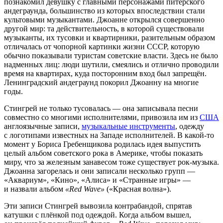
познакомил девушку с главными персонажами питерского
андеграунда, большинство из которых впоследствии стали
культовыми музыкантами. Джоанне открылся совершенно
другой мир: та действительность, в которой существовали
музыканты, их тусовки и квартирники, разительным образом
отличалась от чопорной картинки жизни СССР, которую
обычно показывали туристам советские власти. Здесь не было
надменных лиц: люди шутили, смеялись и отлично проводили
время на квартирах, куда посторонним вход был запрещён.
Ленинградский андеграунд покорил Джоанну на многие
годы.
Стингрей не только тусовалась — она записывала песни
совместно со многими исполнителями, привозила им из
США
англоязычные записи,
музыкальные инструменты
, одежду
с логотипами известных на Западе исполнителей. В какой-то
момент у Бориса Гребенщикова родилась идея выпустить
целый альбом советского рока в Америке, чтобы показать
миру, что за железным занавесом тоже существует рок-музыка.
Джоанна загорелась и они записали несколько групп —
«Аквариум», «Кино», «Алиса» и «Странные игры» —
и назвали альбом
«Red Wave»
(«Красная волна»).
Эти записи Стингрей вывозила контрабандой, спрятав
катушки с плёнкой под одеждой. Когда альбом вышел,