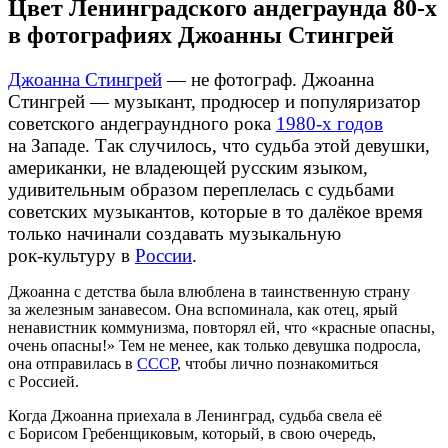
Цвет Ленинградского андеграунда
80-х
в фотографиях Джоанны Стингрей
Джоанна Стингрей
— не фотограф. Джоанна
Стингрей — музыкант, продюсер и популяризатор
советского андеграундного рока
1980-х
годов
на Западе. Так случилось, что судьба этой девушки,
американки, не владеющей русским языком,
удивительным образом переплелась с судьбами
советских музыкантов, которые в то далёкое время
только начинали создавать музыкальную
рок-культуру
в
России
.
Джоанна с детства была влюблена в таинственную страну
за железным занавесом. Она вспоминала, как отец, ярый
ненавистник коммунизма, повторял ей, что «красные опасны,
очень опасны!» Тем не менее, как только девушка подросла,
она отправилась в
СССР
, чтобы лично познакомиться
с Россией.
Когда Джоанна приехала в Ленинград, судьба свела её
с Борисом Гребенщиковым, который, в свою очередь,