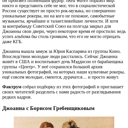
он произвёл полнейший фурор.
«Red Wave»
поразил мир:
никто и представить себе не мог, что в социалистической
России существует не просто рок-музыка, но совершенно
уникальные рокеры, ни на кого не похожие, самобытные
музыканты, ярчайшие и талантливейшие личности. И хотя
за контрабанду Советский Союз на полгода закрыл для
Джоанны свои двери, через некоторое время её простили: ведь
успех альбома бы столь громким, что его не могло отрицать
даже КГБ.
Джоанна вышла замуж за Юрия Каспаряна из группы Кино.
Впоследствии молодые люди расстались. Сейчас Джоанна
живёт в США и воспитывает дочь Мэддисон от барабанщика
группы «Центр». У неё сохранился большой архив
уникальных фотографий, на которых наши культовые рокеры,
ещё совсем молодые, смеются, дурачатся… и просто живут.
Фактрум
собрал подборку из этих фотографий и приглашает
своих читателей разделить с нами радость от разглядывания
редких кадров.
Джоанна с Борисом Гребенщиковым