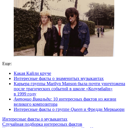
Еще:
Какая Кайли круче
Интересные факты о знаменитых музыкантах
Карьера группы Marilyn Manson была почти уничтожена
после трагических событий в школе «Колумбайн»
в 1999 году
Антонио Вивальди:
10 интересных фактов из жизни
великого композитора
Интересные факты о группе
Queen
и Фредди Меркьюри
Интересные факты о музыкантах
Случайная подборка интересных фактов