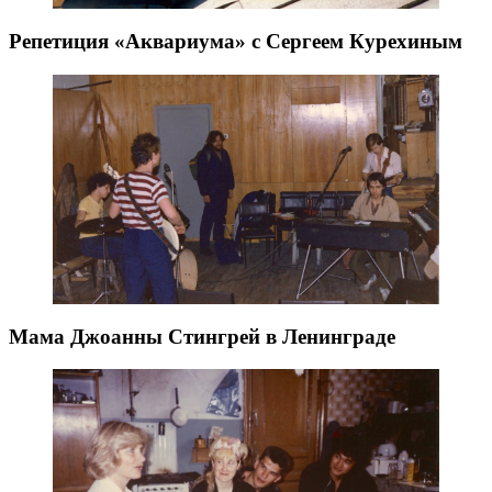
Репетиция «Аквариума» с Сергеем Курехиным
Мама Джоанны Стингрей в Ленинграде