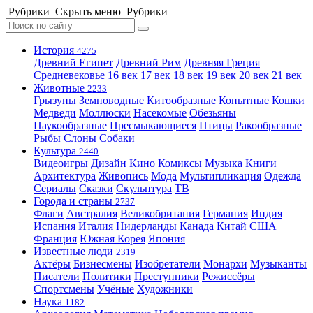
Рубрики
Скрыть меню
Рубрики
История
4275
Древний Египет
Древний Рим
Древняя Греция
Средневековье
16 век
17 век
18 век
19 век
20 век
21 век
Животные
2233
Грызуны
Земноводные
Китообразные
Копытные
Кошки
Медведи
Моллюски
Насекомые
Обезьяны
Паукообразные
Пресмыкающиеся
Птицы
Ракообразные
Рыбы
Слоны
Собаки
Культура
2440
Видеоигры
Дизайн
Кино
Комиксы
Музыка
Книги
Архитектура
Живопись
Мода
Мультипликация
Одежда
Сериалы
Сказки
Скульптура
ТВ
Города и страны
2737
Флаги
Австралия
Великобритания
Германия
Индия
Испания
Италия
Нидерланды
Канада
Китай
США
Франция
Южная Корея
Япония
Известные люди
2319
Актёры
Бизнесмены
Изобретатели
Монархи
Музыканты
Писатели
Политики
Преступники
Режиссёры
Спортсмены
Учёные
Художники
Наука
1182