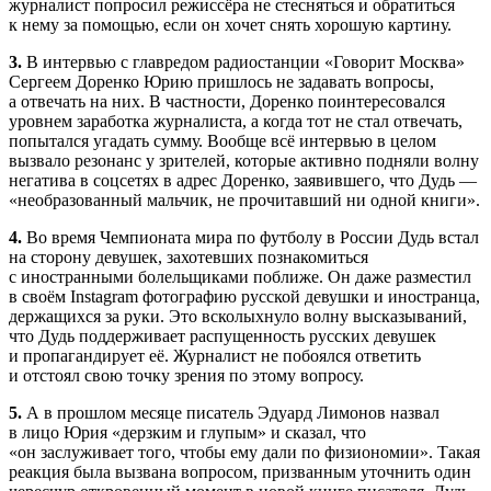
журналист попросил режиссёра не стесняться и обратиться
к нему за помощью, если он хочет снять хорошую картину.
3.
В интервью с главредом радиостанции «Говорит Москва»
Сергеем Доренко Юрию пришлось не задавать вопросы,
а отвечать на них. В частности, Доренко поинтересовался
уровнем заработка журналиста, а когда тот не стал отвечать,
попытался угадать сумму. Вообще всё интервью в целом
вызвало резонанс у зрителей, которые активно подняли волну
негатива в соцсетях в адрес Доренко, заявившего, что Дудь —
«необразованный мальчик, не прочитавший ни одной книги».
4.
Во время Чемпионата мира по футболу в России Дудь встал
на сторону девушек, захотевших познакомиться
с иностранными болельщиками поближе. Он даже разместил
в своём Instagram фотографию русской девушки и иностранца,
держащихся за руки. Это всколыхнуло волну высказываний,
что Дудь поддерживает распущенность русских девушек
и пропагандирует её. Журналист не побоялся ответить
и отстоял свою точку зрения по этому вопросу.
5.
А в прошлом месяце писатель Эдуард Лимонов назвал
в лицо Юрия «дерзким и глупым» и сказал, что
«он заслуживает того, чтобы ему дали по физиономии». Такая
реакция была вызвана вопросом, призванным уточнить один