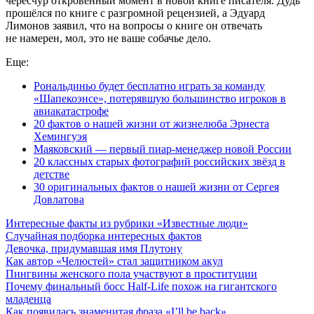
чересчур откровенный момент в новой книге писателя. Дудь
прошёлся по книге с разгромной рецензией, а Эдуард
Лимонов заявил, что на вопросы о книге он отвечать
не намерен, мол, это не ваше собачье дело.
Еще:
Рональдиньо будет бесплатно играть за команду
«Шапекоэнсе», потерявшую большинство игроков в
авиакатастрофе
20 фактов о нашей жизни от жизнелюба Эрнеста
Хемингуэя
Маяковский — первый пиар-менеджер новой России
20 классных старых фотографий российских звёзд в
детстве
30 оригинальных фактов о нашей жизни от Сергея
Довлатова
Интересные факты из рубрики «Известные люди»
Случайная подборка интересных фактов
Девочка, придумавшая имя Плутону
Как автор «Челюстей» стал защитником акул
Пингвины женского пола участвуют в проституции
Почему финальный босс Half-Life похож на гигантского
младенца
Как появилась знаменитая фраза «I’ll be back»