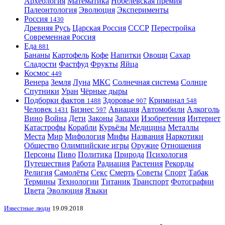
Археология
Математика
Нобелевская премия
Палеонтология
Эволюция
Эксперименты
Россия
1430
Древняя Русь
Царская Россия
СССР
Перестройка
Современная Россия
Еда
881
Бананы
Картофель
Кофе
Напитки
Овощи
Сахар
Сладости
Фастфуд
Фрукты
Яйца
Космос
449
Венера
Земля
Луна
МКС
Солнечная система
Солнце
Спутники
Уран
Чёрные дыры
Подборки фактов
Здоровье
Криминал
1488
907
548
Человек
Бизнес
Авиация
Автомобили
Алкоголь
1431
597
Вино
Война
Дети
Законы
Запахи
Изобретения
Интернет
Катастрофы
Корабли
Курьёзы
Медицина
Металлы
Места
Мир
Мифология
Мифы
Названия
Наркотики
Общество
Олимпийские игры
Оружие
Отношения
Персоны
Пиво
Политика
Природа
Психология
Путешествия
Работа
Радиация
Растения
Рекорды
Религия
Самолёты
Секс
Смерть
Советы
Спорт
Табак
Термины
Технологии
Титаник
Транспорт
Фотографии
Цвета
Эволюция
Языки
Известные люди
19.09.2018