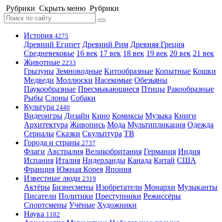
Рубрики
Скрыть меню
Рубрики
История
4275
Древний Египет
Древний Рим
Древняя Греция
Средневековье
16 век
17 век
18 век
19 век
20 век
21 век
Животные
2233
Грызуны
Земноводные
Китообразные
Копытные
Кошки
Медведи
Моллюски
Насекомые
Обезьяны
Паукообразные
Пресмыкающиеся
Птицы
Ракообразные
Рыбы
Слоны
Собаки
Культура
2440
Видеоигры
Дизайн
Кино
Комиксы
Музыка
Книги
Архитектура
Живопись
Мода
Мультипликация
Одежда
Сериалы
Сказки
Скульптура
ТВ
Города и страны
2737
Флаги
Австралия
Великобритания
Германия
Индия
Испания
Италия
Нидерланды
Канада
Китай
США
Франция
Южная Корея
Япония
Известные люди
2319
Актёры
Бизнесмены
Изобретатели
Монархи
Музыканты
Писатели
Политики
Преступники
Режиссёры
Спортсмены
Учёные
Художники
Наука
1182