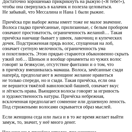
Достаточно хорошенько прикрикнуть на рыжую («Я тебе!»),
чтобы она свернулась в калачик и полезла целоваться.
Нe забывай, что Мессалина и Нана 1 были рыжие.
Причёска при выборе жены имеет тоже не малое значение.
Волоса гладко причёсанные, прилизанные, с белым пробором
означают простоватость, ограниченность желаний… Такая
причёска наичаще бывает у швеек, лавочниц и купеческих
дочек. Подстриженная прядь волос, спущенная на лоб,
означает суетную мелочность, ограниченность ума
и похотливость. Этою прядью стараются обыкновенно скрыть
узкий лоб… Шиньон и вообще орнаменты из чужих волос
говорят за безвкусие, отсутствие фантазии и о том, что
в причёску вмешивалась мамаша. Волоса, зачёсанные сзади
наперёд, предполагают в женщине желание нравиться
не только спереди, но и сзади. Такая причёска, если она
не вершится тяжёлой вавилонской башней, означает вкус
и лёгкость нрава. Вьющиеся волосы говорят за игривость
и художественность натуры. Причёска небрежная,
всклоченная предполагает сомнение или душевную леность.
Под стрижеными волосами скрывается образ мыслей.
Если женщина седа или лыса и в то же время желает выйти
замуж, то, значит, у неё много денег.