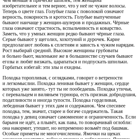
Чем меньше в причёске шпилек, тем женщина
изобретательнее и тем вернее, что у неё не чужие волосы.
Теперь о цвете глаз. Голубые глаза с поволокой означают
верность, покорность и кротость. Голубые выпученные
бывают наичаще у женщин-шулеров и продажных. Чёрные
глаза означают страстность, вспыльчивость и коварство.
Заметь, что у умных женщин редко бывают чёрные глаза.
Серые бывают у щеголих, хохотуний и дурочек. Карие
предполагают любовь к сплетням и зависть к чужим нарядам.
Рост выбирай средний. Высокие женщины грубоваты
и больно бьют, маленькие же в большинстве случаев бывают
егозы и любят визжать, царапаться и подпускать шпильки.
Горбатых избегай: эти злы и ехидны.
Походка торопливая, с оглядками, говорит о ветрености
и легкомыслии. Походка ленивая бывает у женщин, сердце
которых уже занято,- тут ты не пообедаешь. Походка утичья,
с перевальцем и виляньем турнюра, есть признак добродушия,
податливости и иногда тупости. Походка горделивая,
лебединая бывает у этих дам и содержанок. Чем спесивее
походка, тем, значит, старее и богаче содержатель. Такая
походка у девиц означает самомнение и ограниченность. Если
барыня не идёт, а плывёт, как пава, то поворачивай оглобли:
она накормит, утешит, но непременно возьмёт под башмак.
Особые приметы не многочисленны. Ямочки на щеках