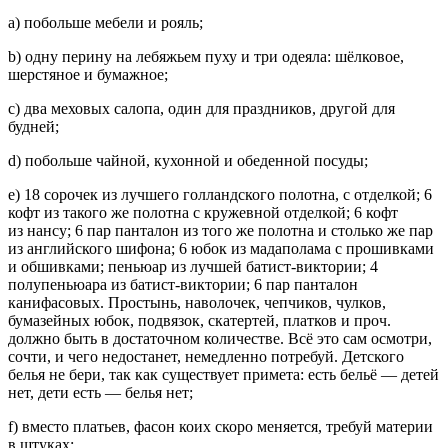
а) побольше мебели и рояль;
b) одну перину на лебяжьем пуху и три одеяла: шёлковое,
шерстяное и бумажное;
с) два меховых салопа, один для праздников, другой для
будней;
d) побольше чайной, кухонной и обеденной посуды;
е) 18 сорочек из лучшего голландского полотна, с отделкой; 6
кофт из такого же полотна с кружевной отделкой; 6 кофт
из нансу; 6 пар панталон из того же полотна и столько же пар
из английского шифона; 6 юбок из мадаполама с прошивками
и обшивками; пеньюар из лучшей батист-виктории; 4
полупеньюара из батист-виктории; 6 пар панталон
канифасовых. Простынь, наволочек, чепчиков, чулков,
бумазейных юбок, подвязок, скатертей, платков и проч.
должно быть в достаточном количестве. Всё это сам осмотри,
сочти, и чего недостанет, немедленно потребуй. Детского
белья не бери, так как существует примета: есть бельё — детей
нет, дети есть — белья нет;
f) вместо платьев, фасон коих скоро меняется, требуй материи
в штуках;