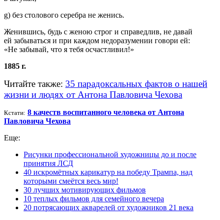
g) без столового серебра не женись.
Женившись, будь с женою строг и справедлив, не давай
ей забываться и при каждом недоразумении говори ей:
«Не забывай, что я тебя осчастливил!»
1885 г.
Читайте также:
35 парадоксальных фактов о нашей
жизни и людях от Антона Павловича Чехова
8 качеств воспитанного человека от Антона
Кстати:
Павловича Чехова
Еще:
Рисунки профессиональной художницы до и после
принятия ЛСД
40 искромётных карикатур на победу Трампа, над
которыми смеётся весь мир!
30 лучших мотивирующих фильмов
10 теплых фильмов для семейного вечера
20 потрясающих акварелей от художников 21 века