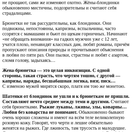
не прощают, сами же изменяют охотно. Жёны-блондинки
обыкновенно мистичны, подозрительны и считают себя
страдалицами.
Брюнетки не так рассудительны, как блондинки. Они
подвижны, непостоянны, капризны, вспыльчивы, часто
ссорятся с мамашами и бьют по щекам горничных. Начинают
«не обращать внимания» на гадких мужчин уже с 12 лет,
учатся плохо, ненавидят классных дам, любят романы, причём
пропускают описания природы и прочитывают объяснения
в любви по пяти раз. Они пылки, страстны и любят с азартом,
сломя голову, задыхаясь…
Жена-брюнетка — это целая инквизиция. С одной
стороны, такая страсть, что чертям тошно, с другой —
капризы, наряды, бесшабашная логика, визг, писк…
С изменою мужей мирятся скоро, платя им тою же монетою.
Шатенки от блондинок не ушли и к брюнеткам не пришли.
Составляют нечто среднее между теми и другими.
Считают
себя брюнетками.
Рыжие лукавы, лживы, злы, коварны…
Любви без коварства не понимают.
Обыкновенно бывают
очень хорошо сложены и имеют на всём теле великолепную
розовую кожу. Говорят, что черти и лешие обязательно
женятся на рыжих. Где лживость, там трусость и малодушие.