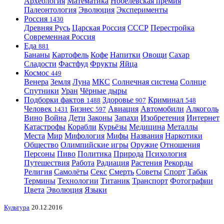
Археология
Математика
Нобелевская премия
Палеонтология
Эволюция
Эксперименты
Россия
1430
Древняя Русь
Царская Россия
СССР
Перестройка
Современная Россия
Еда
881
Бананы
Картофель
Кофе
Напитки
Овощи
Сахар
Сладости
Фастфуд
Фрукты
Яйца
Космос
449
Венера
Земля
Луна
МКС
Солнечная система
Солнце
Спутники
Уран
Чёрные дыры
Подборки фактов
Здоровье
Криминал
1488
907
548
Человек
Бизнес
Авиация
Автомобили
Алкоголь
1431
597
Вино
Война
Дети
Законы
Запахи
Изобретения
Интернет
Катастрофы
Корабли
Курьёзы
Медицина
Металлы
Места
Мир
Мифология
Мифы
Названия
Наркотики
Общество
Олимпийские игры
Оружие
Отношения
Персоны
Пиво
Политика
Природа
Психология
Путешествия
Работа
Радиация
Растения
Рекорды
Религия
Самолёты
Секс
Смерть
Советы
Спорт
Табак
Термины
Технологии
Титаник
Транспорт
Фотографии
Цвета
Эволюция
Языки
Культура
20.12.2016