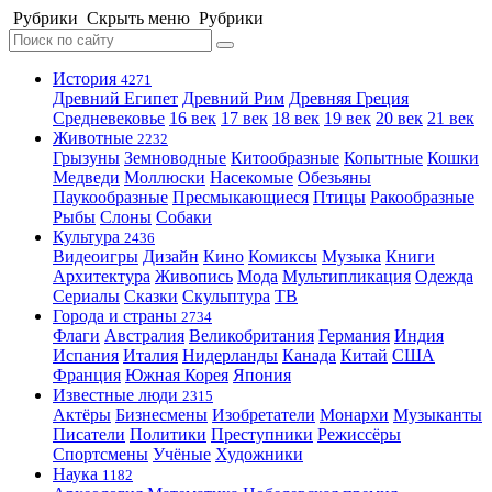
Рубрики
Скрыть меню
Рубрики
История
4271
Древний Египет
Древний Рим
Древняя Греция
Средневековье
16 век
17 век
18 век
19 век
20 век
21 век
Животные
2232
Грызуны
Земноводные
Китообразные
Копытные
Кошки
Медведи
Моллюски
Насекомые
Обезьяны
Паукообразные
Пресмыкающиеся
Птицы
Ракообразные
Рыбы
Слоны
Собаки
Культура
2436
Видеоигры
Дизайн
Кино
Комиксы
Музыка
Книги
Архитектура
Живопись
Мода
Мультипликация
Одежда
Сериалы
Сказки
Скульптура
ТВ
Города и страны
2734
Флаги
Австралия
Великобритания
Германия
Индия
Испания
Италия
Нидерланды
Канада
Китай
США
Франция
Южная Корея
Япония
Известные люди
2315
Актёры
Бизнесмены
Изобретатели
Монархи
Музыканты
Писатели
Политики
Преступники
Режиссёры
Спортсмены
Учёные
Художники
Наука
1182