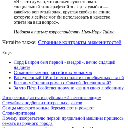
«Я часто думаю, что должен существовать
специальный типографский знак для улыбки —
какой-то
вогнутый знак, круглая скобка на спине,
которую я сейчас мог би использовать в качестве
ответа на ваш вопрос».
Набоков в письме корреспонденту Нью-Йорк Таймс
Читайте также:
Странные контракты знаменитостей
Еще:
Лорд Байрон был первой «звездой», вечно сидящей
на диете
Странные законы российских монархов
Распущенный Пётр I и его политика внебрачных связей
Был ли у Сталина роман с Ольгой Лепешинской?
За что Пётр I собственноручно казнил свою любовницу
Интересные факты из рубрики «Известные люди»
Случайная подборка интересных фактов
Самцы морского конька беременеют и рожают
Слова-притворы
Почему изобретателю первой прядильной машины пришлось
бежать из родного города