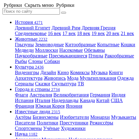
Рубрики
Скрыть меню
Рубрики
История
4271
Древний Египет
Древний Рим
Древняя Греция
Средневековье
16 век
17 век
18 век
19 век
20 век
21 век
Животные
2232
Грызуны
Земноводные
Китообразные
Копытные
Кошки
Медведи
Моллюски
Насекомые
Обезьяны
Паукообразные
Пресмыкающиеся
Птицы
Ракообразные
Рыбы
Слоны
Собаки
Культура
2436
Видеоигры
Дизайн
Кино
Комиксы
Музыка
Книги
Архитектура
Живопись
Мода
Мультипликация
Одежда
Сериалы
Сказки
Скульптура
ТВ
Города и страны
2734
Флаги
Австралия
Великобритания
Германия
Индия
Испания
Италия
Нидерланды
Канада
Китай
США
Франция
Южная Корея
Япония
Известные люди
2315
Актёры
Бизнесмены
Изобретатели
Монархи
Музыканты
Писатели
Политики
Преступники
Режиссёры
Спортсмены
Учёные
Художники
Наука
1182