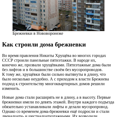
Брежневки в Нововоронеже
Как строили дома брежневки
Во время правления Никиты Хрущёва во многих городах
СССР строили панельные пятиэтажки. В народе их,
конечно же, прозвали хрущёвками. Пятиэтажные дома были
без лифтов и в большинстве своём без мусоропроводов.
К тому же, хрущёвки были сильно вытянуты в длину, что
было несколько неудобно. А с приходом к власти Брежнева
подход к строительству многоквартирных домов решили
изменить.
Новые дома стали расширять не в длину, а в высоту. Первые
брежневки имели по девять этажей. Внутри каждого подъезда
обязательно устанавливали лифты и делали мусоропровод.
Однако со временем дома-брежневки ещё подросли и стали
двенадцати- и шестнадцатиэтажными. Их возводили