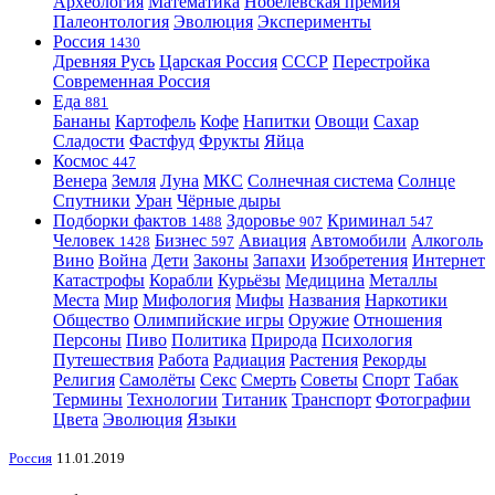
Археология
Математика
Нобелевская премия
Палеонтология
Эволюция
Эксперименты
Россия
1430
Древняя Русь
Царская Россия
СССР
Перестройка
Современная Россия
Еда
881
Бананы
Картофель
Кофе
Напитки
Овощи
Сахар
Сладости
Фастфуд
Фрукты
Яйца
Космос
447
Венера
Земля
Луна
МКС
Солнечная система
Солнце
Спутники
Уран
Чёрные дыры
Подборки фактов
Здоровье
Криминал
1488
907
547
Человек
Бизнес
Авиация
Автомобили
Алкоголь
1428
597
Вино
Война
Дети
Законы
Запахи
Изобретения
Интернет
Катастрофы
Корабли
Курьёзы
Медицина
Металлы
Места
Мир
Мифология
Мифы
Названия
Наркотики
Общество
Олимпийские игры
Оружие
Отношения
Персоны
Пиво
Политика
Природа
Психология
Путешествия
Работа
Радиация
Растения
Рекорды
Религия
Самолёты
Секс
Смерть
Советы
Спорт
Табак
Термины
Технологии
Титаник
Транспорт
Фотографии
Цвета
Эволюция
Языки
Россия
11.01.2019