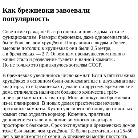
Как брежневки завоевали
популярность
Советские граждане быстро оценили новые дома в стиле
функционализм. Размеры брежневки, даже однокомнатной,
были больше, чем хрущёвки. Понравились людям и более
высокие потолки: в хрущёвках они были 2,5 метра,
а в брежневках — 2,7. Огромным преимуществом нового
жилья стало и разделение туалета и ванной комнаты.
Но не только это приглянулось жителям СССР.
В брежневках увеличилось число комнат. Если в пятиэтажных
хрущёвках в основном были однокомнатные и двухкомнатные
квартиры, то в брежневках сделали по-другому. Брежневские
дома отличались наличием большего количества трёх-
и четырёхкомнатных квартир. Многие покупали брежневки
из-за планировки. В новых домах практически исчезли
проходные комнаты. Кухню увеличенной площади от жилых
комнат стал отделять коридор. Конечно, приятным
дополнением стало и наличие во многих квартирах
просторных балконов. Срок эксплуатации брежневских домов
тоже был выше, чем хрущёвок. Те были рассчитаны на 25–50
лет в зависимости от серии. А брежневки могли простоять