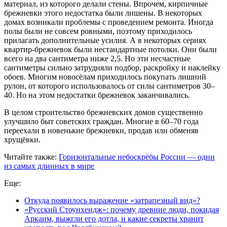
материал, из которого делали стены. Впрочем, кирпичные
брежневки этого недостатка были лишены. В некоторых
домах возникали проблемы с проведением ремонта. Иногда
полы были не совсем ровными, поэтому приходилось
прилагать дополнительные усилия. А в некоторых сериях
квартир-брежневок были нестандартные потолки. Они были
всего на два сантиметра ниже 2,5. Но эти несчастные
сантиметры сильно затрудняли подбор, раскройку и наклейку
обоев. Многим новосёлам приходилось покупать лишний
рулон, от которого использовалось от силы сантиметров 30–
40. Но на этом недостатки брежневок заканчивались.
В целом строительство брежневских домов существенно
улучшило быт советских граждан. Многие в 60–70 года
переехали в новенькие брежневки, продав или обменяв
хрущёвки.
Читайте также:
Горизонтальные небоскрёбы России — одни
из самых длинных в мире
Еще:
Откуда появилось выражение «затрапезный вид»?
«Русский Стоунхендж»: почему древние люди, покидая
Аркаим, выжгли его дотла, и какие секреты хранит