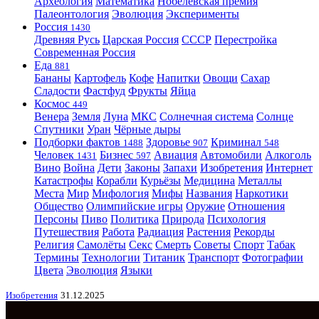
Археология
Математика
Нобелевская премия
Палеонтология
Эволюция
Эксперименты
Россия
1430
Древняя Русь
Царская Россия
СССР
Перестройка
Современная Россия
Еда
881
Бананы
Картофель
Кофе
Напитки
Овощи
Сахар
Сладости
Фастфуд
Фрукты
Яйца
Космос
449
Венера
Земля
Луна
МКС
Солнечная система
Солнце
Спутники
Уран
Чёрные дыры
Подборки фактов
Здоровье
Криминал
1488
907
548
Человек
Бизнес
Авиация
Автомобили
Алкоголь
1431
597
Вино
Война
Дети
Законы
Запахи
Изобретения
Интернет
Катастрофы
Корабли
Курьёзы
Медицина
Металлы
Места
Мир
Мифология
Мифы
Названия
Наркотики
Общество
Олимпийские игры
Оружие
Отношения
Персоны
Пиво
Политика
Природа
Психология
Путешествия
Работа
Радиация
Растения
Рекорды
Религия
Самолёты
Секс
Смерть
Советы
Спорт
Табак
Термины
Технологии
Титаник
Транспорт
Фотографии
Цвета
Эволюция
Языки
Изобретения
31.12.2025