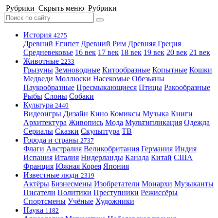
Рубрики
Скрыть меню
Рубрики
История
4275
Древний Египет
Древний Рим
Древняя Греция
Средневековье
16 век
17 век
18 век
19 век
20 век
21 век
Животные
2233
Грызуны
Земноводные
Китообразные
Копытные
Кошки
Медведи
Моллюски
Насекомые
Обезьяны
Паукообразные
Пресмыкающиеся
Птицы
Ракообразные
Рыбы
Слоны
Собаки
Культура
2440
Видеоигры
Дизайн
Кино
Комиксы
Музыка
Книги
Архитектура
Живопись
Мода
Мультипликация
Одежда
Сериалы
Сказки
Скульптура
ТВ
Города и страны
2737
Флаги
Австралия
Великобритания
Германия
Индия
Испания
Италия
Нидерланды
Канада
Китай
США
Франция
Южная Корея
Япония
Известные люди
2319
Актёры
Бизнесмены
Изобретатели
Монархи
Музыканты
Писатели
Политики
Преступники
Режиссёры
Спортсмены
Учёные
Художники
Наука
1182