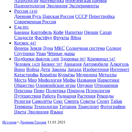
Археология
Математика
Нобелевская премия
Палеонтология
Эволюция
Эксперименты
Россия
1430
Древняя Русь
Царская Россия
СССР
Перестройка
Современная Россия
Еда
881
Бананы
Картофель
Кофе
Напитки
Овощи
Сахар
Сладости
Фастфуд
Фрукты
Яйца
Космос
447
Венера
Земля
Луна
МКС
Солнечная система
Солнце
Спутники
Уран
Чёрные дыры
Подборки фактов
Здоровье
Криминал
1488
907
547
Человек
Бизнес
Авиация
Автомобили
Алкоголь
1428
597
Вино
Война
Дети
Законы
Запахи
Изобретения
Интернет
Катастрофы
Корабли
Курьёзы
Медицина
Металлы
Места
Мир
Мифология
Мифы
Названия
Наркотики
Общество
Олимпийские игры
Оружие
Отношения
Персоны
Пиво
Политика
Природа
Психология
Путешествия
Работа
Радиация
Растения
Рекорды
Религия
Самолёты
Секс
Смерть
Советы
Спорт
Табак
Термины
Технологии
Титаник
Транспорт
Фотографии
Цвета
Эволюция
Языки
История
•
Древняя Греция
11.01.2021