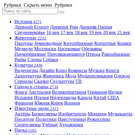
Рубрики
Скрыть меню
Рубрики
История
4271
Древний Египет
Древний Рим
Древняя Греция
Средневековье
16 век
17 век
18 век
19 век
20 век
21 век
Животные
2232
Грызуны
Земноводные
Китообразные
Копытные
Кошки
Медведи
Моллюски
Насекомые
Обезьяны
Паукообразные
Пресмыкающиеся
Птицы
Ракообразные
Рыбы
Слоны
Собаки
Культура
2436
Видеоигры
Дизайн
Кино
Комиксы
Музыка
Книги
Архитектура
Живопись
Мода
Мультипликация
Одежда
Сериалы
Сказки
Скульптура
ТВ
Города и страны
2734
Флаги
Австралия
Великобритания
Германия
Индия
Испания
Италия
Нидерланды
Канада
Китай
США
Франция
Южная Корея
Япония
Известные люди
2315
Актёры
Бизнесмены
Изобретатели
Монархи
Музыканты
Писатели
Политики
Преступники
Режиссёры
Спортсмены
Учёные
Художники
Наука
1182