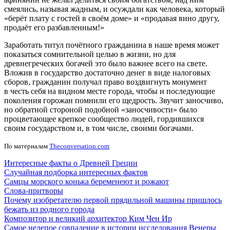
смеялись, называя жадным, и осуждали как человека, который
«берёт плату с гостей в своём доме» и «продавая вино другу,
продаёт его разбавленным!»
Заработать титул почётного гражданина в наше время может
показаться сомнительной целью в жизни, но для
древнегреческих богачей это было важнее всего на свете.
Вложив в государство достаточно денег в виде налоговых
сборов, гражданин получал право воздвигнуть монумент
в честь себя на видном месте города, чтобы и последующие
поколения горожан помнили его щедрость. Звучит заносчиво,
но обратной стороной подобной «заносчивости» было
процветающее крепкое сообщество людей, гордившихся
своим государством и, в том числе, своими богачами.
По материалам
Theconversation.com
Интересные факты о Древней Греции
Случайная подборка интересных фактов
Самцы морского конька беременеют и рожают
Слова-притворы
Почему изобретателю первой прядильной машины пришлось
бежать из родного города
Композитор и великий архитектор Ким Чен Ир
Самое нелепое совпадение в истории исследования Венеры