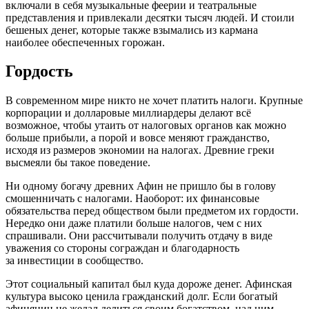
включали в себя музыкальные феерии и театральные
представления и привлекали десятки тысяч людей. И стоили
бешеных денег, которые также взымались из кармана
наиболее обеспеченных горожан.
Гордость
В современном мире никто не хочет платить налоги. Крупные
корпорации и долларовые миллиардеры делают всё
возможное, чтобы утаить от налоговых органов как можно
больше прибыли, а порой и вовсе меняют гражданство,
исходя из размеров экономии на налогах. Древние греки
высмеяли бы такое поведение.
Ни одному богачу древних Афин не пришло бы в голову
смошенничать с налогами. Наоборот: их финансовые
обязательства перед обществом были предметом их гордости.
Нередко они даже платили больше налогов, чем с них
спрашивали. Они рассчитывали получить отдачу в виде
уважения со стороны сограждан и благодарность
за инвестиции в сообщество.
Этот социальный капитал был куда дороже денег. Афинская
культура высоко ценила гражданский долг. Если богатый
афинянин не желал делиться своим богатством, над ним