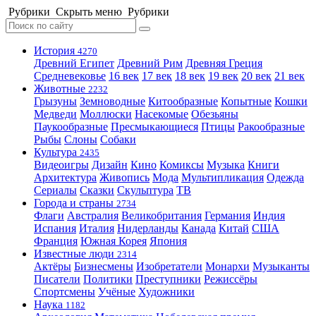
Рубрики
Скрыть меню
Рубрики
История
4270
Древний Египет
Древний Рим
Древняя Греция
Средневековье
16 век
17 век
18 век
19 век
20 век
21 век
Животные
2232
Грызуны
Земноводные
Китообразные
Копытные
Кошки
Медведи
Моллюски
Насекомые
Обезьяны
Паукообразные
Пресмыкающиеся
Птицы
Ракообразные
Рыбы
Слоны
Собаки
Культура
2435
Видеоигры
Дизайн
Кино
Комиксы
Музыка
Книги
Архитектура
Живопись
Мода
Мультипликация
Одежда
Сериалы
Сказки
Скульптура
ТВ
Города и страны
2734
Флаги
Австралия
Великобритания
Германия
Индия
Испания
Италия
Нидерланды
Канада
Китай
США
Франция
Южная Корея
Япония
Известные люди
2314
Актёры
Бизнесмены
Изобретатели
Монархи
Музыканты
Писатели
Политики
Преступники
Режиссёры
Спортсмены
Учёные
Художники
Наука
1182