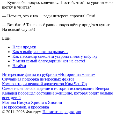
— Купила бы новую, конечно… Постой, что? Ты уронил мою
щётку в унитаз?
— Нет-нет, это я так… ради интереса спросил! Спи!
— Вот блин! Теперь всё равно новую щётку придётся купить.
На всякий случай!
Еще:
План продаж
Как я выбирал нож на рынке…
Как пассажир самолёта устроил пилоту взбучку
У меня самый благодарный кот на свете!
Намёки
Интересные факты из рубрики «Истории из жизни»
Случайная подборка интересных фактов
Композитор и великий архитектор Ким Чен Ир
Самое нелепое совпадение в истории исследования Венеры
Канадец пообещал состояние женщине, которая родит больше
всех детей
Могила Иисуса Христа в Японии
Не кроссовок, а кроссовка
© 2011–2026 Фактрум
Написать в редакцию