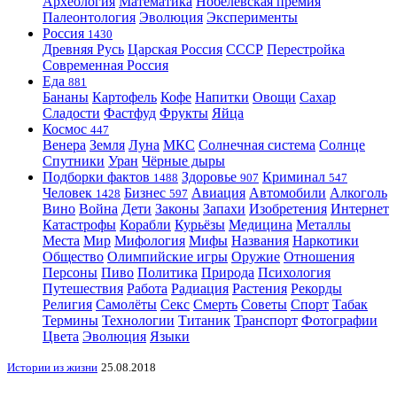
Археология
Математика
Нобелевская премия
Палеонтология
Эволюция
Эксперименты
Россия
1430
Древняя Русь
Царская Россия
СССР
Перестройка
Современная Россия
Еда
881
Бананы
Картофель
Кофе
Напитки
Овощи
Сахар
Сладости
Фастфуд
Фрукты
Яйца
Космос
447
Венера
Земля
Луна
МКС
Солнечная система
Солнце
Спутники
Уран
Чёрные дыры
Подборки фактов
Здоровье
Криминал
1488
907
547
Человек
Бизнес
Авиация
Автомобили
Алкоголь
1428
597
Вино
Война
Дети
Законы
Запахи
Изобретения
Интернет
Катастрофы
Корабли
Курьёзы
Медицина
Металлы
Места
Мир
Мифология
Мифы
Названия
Наркотики
Общество
Олимпийские игры
Оружие
Отношения
Персоны
Пиво
Политика
Природа
Психология
Путешествия
Работа
Радиация
Растения
Рекорды
Религия
Самолёты
Секс
Смерть
Советы
Спорт
Табак
Термины
Технологии
Титаник
Транспорт
Фотографии
Цвета
Эволюция
Языки
Истории из жизни
25.08.2018