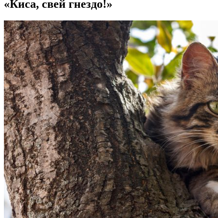
«Киса, свей гнездо!»