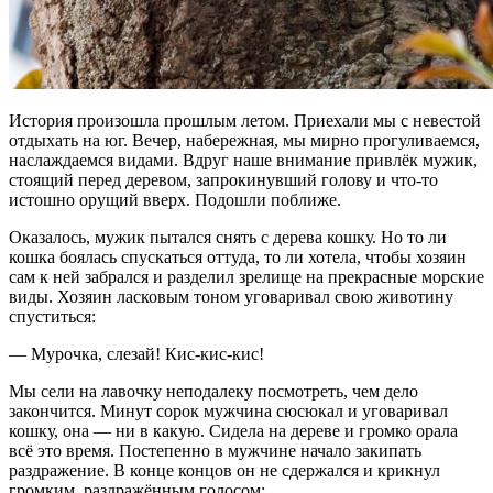
История произошла прошлым летом. Приехали мы с невестой
отдыхать на юг. Вечер, набережная, мы мирно прогуливаемся,
наслаждаемся видами. Вдруг наше внимание привлёк мужик,
стоящий перед деревом, запрокинувший голову и что-то
истошно орущий вверх. Подошли поближе.
Оказалось, мужик пытался снять с дерева кошку. Но то ли
кошка боялась спускаться оттуда, то ли хотела, чтобы хозяин
сам к ней забрался и разделил зрелище на прекрасные морские
виды. Хозяин ласковым тоном уговаривал свою животину
спуститься:
— Мурочка, слезай! Кис-кис-кис!
Мы сели на лавочку неподалеку посмотреть, чем дело
закончится. Минут сорок мужчина сюсюкал и уговаривал
кошку, она — ни в какую. Сидела на дереве и громко орала
всё это время. Постепенно в мужчине начало закипать
раздражение. В конце концов он не сдержался и крикнул
громким, раздражённым голосом: