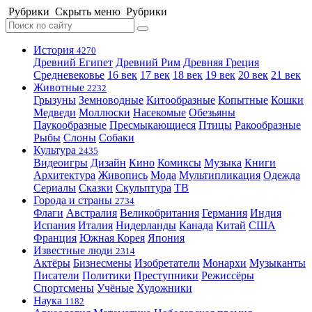
Рубрики
Скрыть меню
Рубрики
История
4270
Древний Египет
Древний Рим
Древняя Греция
Средневековье
16 век
17 век
18 век
19 век
20 век
21 век
Животные
2232
Грызуны
Земноводные
Китообразные
Копытные
Кошки
Медведи
Моллюски
Насекомые
Обезьяны
Паукообразные
Пресмыкающиеся
Птицы
Ракообразные
Рыбы
Слоны
Собаки
Культура
2435
Видеоигры
Дизайн
Кино
Комиксы
Музыка
Книги
Архитектура
Живопись
Мода
Мультипликация
Одежда
Сериалы
Сказки
Скульптура
ТВ
Города и страны
2734
Флаги
Австралия
Великобритания
Германия
Индия
Испания
Италия
Нидерланды
Канада
Китай
США
Франция
Южная Корея
Япония
Известные люди
2314
Актёры
Бизнесмены
Изобретатели
Монархи
Музыканты
Писатели
Политики
Преступники
Режиссёры
Спортсмены
Учёные
Художники
Наука
1182