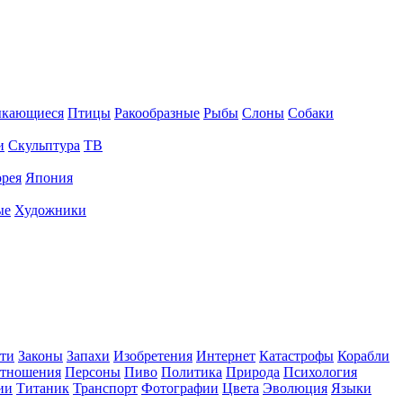
ыкающиеся
Птицы
Ракообразные
Рыбы
Слоны
Собаки
и
Скульптура
ТВ
рея
Япония
ые
Художники
ти
Законы
Запахи
Изобретения
Интернет
Катастрофы
Корабли
тношения
Персоны
Пиво
Политика
Природа
Психология
ии
Титаник
Транспорт
Фотографии
Цвета
Эволюция
Языки