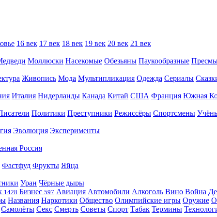
овье
16 век
17 век
18 век
19 век
20 век
21 век
Медведи
Моллюски
Насекомые
Обезьяны
Паукообразные
Пресм
ектура
Живопись
Мода
Мультипликация
Одежда
Сериалы
Сказк
ния
Италия
Нидерланды
Канада
Китай
США
Франция
Южная Ко
Писатели
Политики
Преступники
Режиссёры
Спортсмены
Учён
гия
Эволюция
Эксперименты
енная Россия
Фастфуд
Фрукты
Яйца
тники
Уран
Чёрные дыры
к
Бизнес
Авиация
Автомобили
Алкоголь
Вино
Война
Де
1428
597
фы
Названия
Наркотики
Общество
Олимпийские игры
Оружие
О
Самолёты
Секс
Смерть
Советы
Спорт
Табак
Термины
Технолог