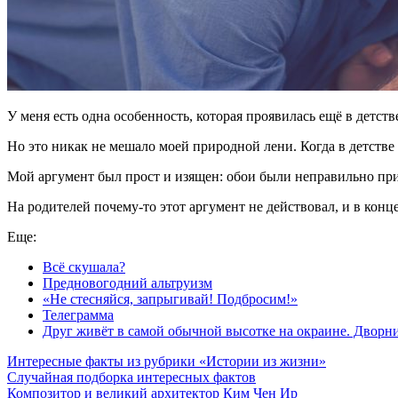
У меня есть одна особенность, которая проявилась ещё в детс
Но это никак не мешало моей природной лени. Когда в детстве 
Мой аргумент был прост и изящен: обои были неправильно прик
На родителей почему-то этот аргумент не действовал, и в конце
Еще:
Всё скушала?
Предновогодний альтруизм
«Не стесняйся, запрыгивай! Подбросим!»
Телеграмма
Друг живёт в самой обычной высотке на окраине. Дворн
Интересные факты из рубрики «Истории из жизни»
Случайная подборка интересных фактов
Композитор и великий архитектор Ким Чен Ир