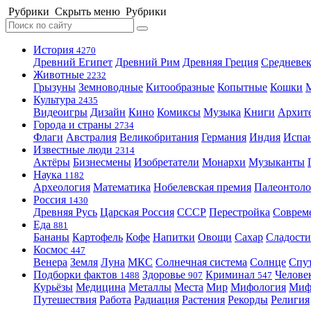
Рубрики
Скрыть меню
Рубрики
История
4270
Древний Египет
Древний Рим
Древняя Греция
Средневек
Животные
2232
Грызуны
Земноводные
Китообразные
Копытные
Кошки
Культура
2435
Видеоигры
Дизайн
Кино
Комиксы
Музыка
Книги
Архит
Города и страны
2734
Флаги
Австралия
Великобритания
Германия
Индия
Испа
Известные люди
2314
Актёры
Бизнесмены
Изобретатели
Монархи
Музыканты
Наука
1182
Археология
Математика
Нобелевская премия
Палеонтоло
Россия
1430
Древняя Русь
Царская Россия
СССР
Перестройка
Соврем
Еда
881
Бананы
Картофель
Кофе
Напитки
Овощи
Сахар
Сладости
Космос
447
Венера
Земля
Луна
МКС
Солнечная система
Солнце
Спу
Подборки фактов
Здоровье
Криминал
Челове
1488
907
547
Курьёзы
Медицина
Металлы
Места
Мир
Мифология
Ми
Путешествия
Работа
Радиация
Растения
Рекорды
Религия