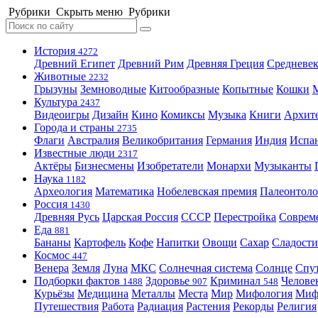
Рубрики
Скрыть меню
Рубрики
История
4272
Древний Египет
Древний Рим
Древняя Греция
Средневек
Животные
2232
Грызуны
Земноводные
Китообразные
Копытные
Кошки
Культура
2437
Видеоигры
Дизайн
Кино
Комиксы
Музыка
Книги
Архит
Города и страны
2735
Флаги
Австралия
Великобритания
Германия
Индия
Испа
Известные люди
2317
Актёры
Бизнесмены
Изобретатели
Монархи
Музыканты
Наука
1182
Археология
Математика
Нобелевская премия
Палеонтоло
Россия
1430
Древняя Русь
Царская Россия
СССР
Перестройка
Соврем
Еда
881
Бананы
Картофель
Кофе
Напитки
Овощи
Сахар
Сладости
Космос
447
Венера
Земля
Луна
МКС
Солнечная система
Солнце
Спу
Подборки фактов
Здоровье
Криминал
Челове
1488
907
548
Курьёзы
Медицина
Металлы
Места
Мир
Мифология
Ми
Путешествия
Работа
Радиация
Растения
Рекорды
Религия