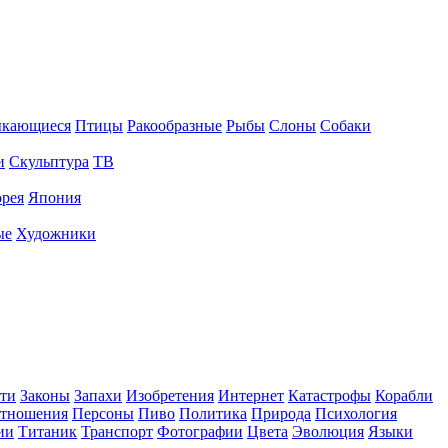
ыкающиеся
Птицы
Ракообразные
Рыбы
Слоны
Собаки
и
Скульптура
ТВ
рея
Япония
ые
Художники
ти
Законы
Запахи
Изобретения
Интернет
Катастрофы
Корабли
тношения
Персоны
Пиво
Политика
Природа
Психология
ии
Титаник
Транспорт
Фотографии
Цвета
Эволюция
Языки