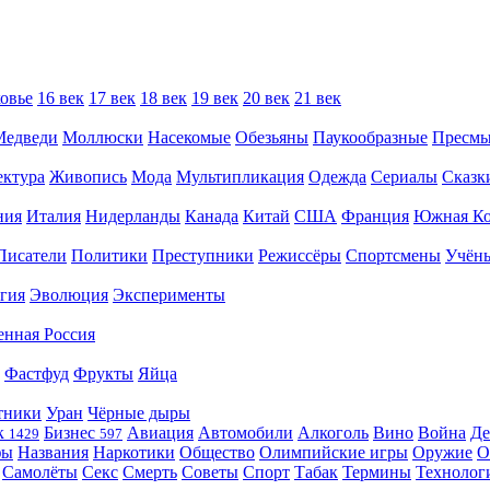
овье
16 век
17 век
18 век
19 век
20 век
21 век
Медведи
Моллюски
Насекомые
Обезьяны
Паукообразные
Пресм
ектура
Живопись
Мода
Мультипликация
Одежда
Сериалы
Сказк
ния
Италия
Нидерланды
Канада
Китай
США
Франция
Южная Ко
Писатели
Политики
Преступники
Режиссёры
Спортсмены
Учён
гия
Эволюция
Эксперименты
енная Россия
Фастфуд
Фрукты
Яйца
тники
Уран
Чёрные дыры
к
Бизнес
Авиация
Автомобили
Алкоголь
Вино
Война
Де
1429
597
фы
Названия
Наркотики
Общество
Олимпийские игры
Оружие
О
Самолёты
Секс
Смерть
Советы
Спорт
Табак
Термины
Технолог