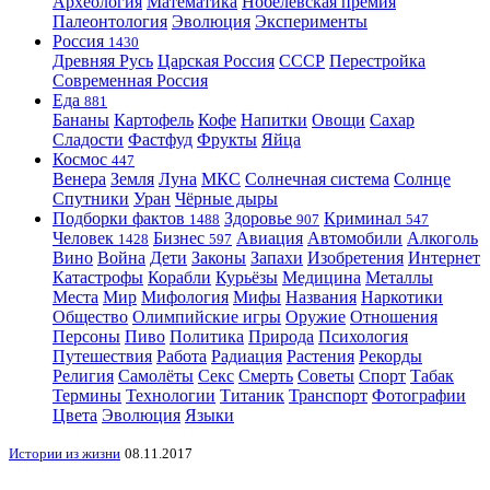
Археология
Математика
Нобелевская премия
Палеонтология
Эволюция
Эксперименты
Россия
1430
Древняя Русь
Царская Россия
СССР
Перестройка
Современная Россия
Еда
881
Бананы
Картофель
Кофе
Напитки
Овощи
Сахар
Сладости
Фастфуд
Фрукты
Яйца
Космос
447
Венера
Земля
Луна
МКС
Солнечная система
Солнце
Спутники
Уран
Чёрные дыры
Подборки фактов
Здоровье
Криминал
1488
907
547
Человек
Бизнес
Авиация
Автомобили
Алкоголь
1428
597
Вино
Война
Дети
Законы
Запахи
Изобретения
Интернет
Катастрофы
Корабли
Курьёзы
Медицина
Металлы
Места
Мир
Мифология
Мифы
Названия
Наркотики
Общество
Олимпийские игры
Оружие
Отношения
Персоны
Пиво
Политика
Природа
Психология
Путешествия
Работа
Радиация
Растения
Рекорды
Религия
Самолёты
Секс
Смерть
Советы
Спорт
Табак
Термины
Технологии
Титаник
Транспорт
Фотографии
Цвета
Эволюция
Языки
Истории из жизни
08.11.2017