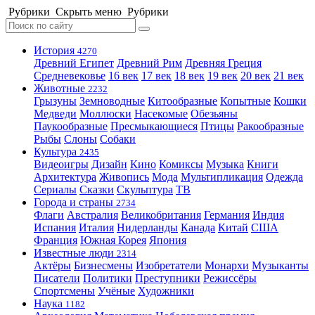
Рубрики
Скрыть меню
Рубрики
История
4270
Древний Египет
Древний Рим
Древняя Греция
Средневековье
16 век
17 век
18 век
19 век
20 век
21 век
Животные
2232
Грызуны
Земноводные
Китообразные
Копытные
Кошки
Медведи
Моллюски
Насекомые
Обезьяны
Паукообразные
Пресмыкающиеся
Птицы
Ракообразные
Рыбы
Слоны
Собаки
Культура
2435
Видеоигры
Дизайн
Кино
Комиксы
Музыка
Книги
Архитектура
Живопись
Мода
Мультипликация
Одежда
Сериалы
Сказки
Скульптура
ТВ
Города и страны
2734
Флаги
Австралия
Великобритания
Германия
Индия
Испания
Италия
Нидерланды
Канада
Китай
США
Франция
Южная Корея
Япония
Известные люди
2314
Актёры
Бизнесмены
Изобретатели
Монархи
Музыканты
Писатели
Политики
Преступники
Режиссёры
Спортсмены
Учёные
Художники
Наука
1182