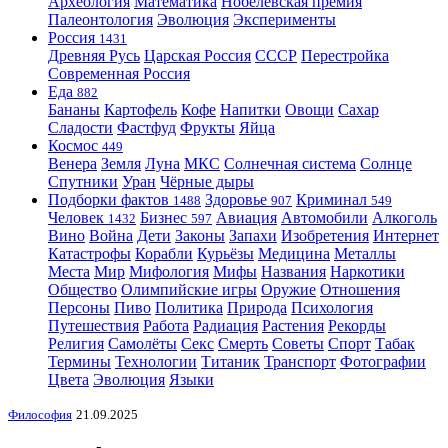
Археология
Математика
Нобелевская премия
Палеонтология
Эволюция
Эксперименты
Россия
1431
Древняя Русь
Царская Россия
СССР
Перестройка
Современная Россия
Еда
882
Бананы
Картофель
Кофе
Напитки
Овощи
Сахар
Сладости
Фастфуд
Фрукты
Яйца
Космос
449
Венера
Земля
Луна
МКС
Солнечная система
Солнце
Спутники
Уран
Чёрные дыры
Подборки фактов
Здоровье
Криминал
1488
907
549
Человек
Бизнес
Авиация
Автомобили
Алкоголь
1432
597
Вино
Война
Дети
Законы
Запахи
Изобретения
Интернет
Катастрофы
Корабли
Курьёзы
Медицина
Металлы
Места
Мир
Мифология
Мифы
Названия
Наркотики
Общество
Олимпийские игры
Оружие
Отношения
Персоны
Пиво
Политика
Природа
Психология
Путешествия
Работа
Радиация
Растения
Рекорды
Религия
Самолёты
Секс
Смерть
Советы
Спорт
Табак
Термины
Технологии
Титаник
Транспорт
Фотографии
Цвета
Эволюция
Языки
Философия
21.09.2025