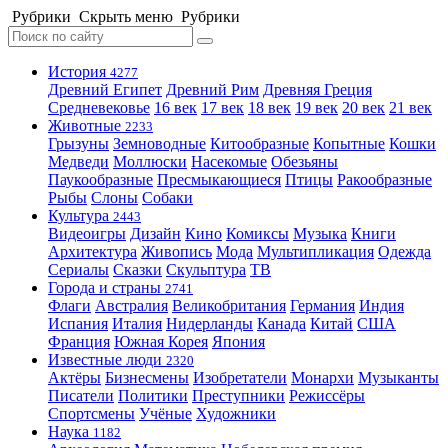
Рубрики
Скрыть меню
Рубрики
История
4277
Древний Египет
Древний Рим
Древняя Греция
Средневековье
16 век
17 век
18 век
19 век
20 век
21 век
Животные
2233
Грызуны
Земноводные
Китообразные
Копытные
Кошки
Медведи
Моллюски
Насекомые
Обезьяны
Паукообразные
Пресмыкающиеся
Птицы
Ракообразные
Рыбы
Слоны
Собаки
Культура
2443
Видеоигры
Дизайн
Кино
Комиксы
Музыка
Книги
Архитектура
Живопись
Мода
Мультипликация
Одежда
Сериалы
Сказки
Скульптура
ТВ
Города и страны
2741
Флаги
Австралия
Великобритания
Германия
Индия
Испания
Италия
Нидерланды
Канада
Китай
США
Франция
Южная Корея
Япония
Известные люди
2320
Актёры
Бизнесмены
Изобретатели
Монархи
Музыканты
Писатели
Политики
Преступники
Режиссёры
Спортсмены
Учёные
Художники
Наука
1182