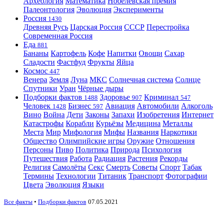
Археология
Математика
Нобелевская премия
Палеонтология
Эволюция
Эксперименты
Россия
1430
Древняя Русь
Царская Россия
СССР
Перестройка
Современная Россия
Еда
881
Бананы
Картофель
Кофе
Напитки
Овощи
Сахар
Сладости
Фастфуд
Фрукты
Яйца
Космос
447
Венера
Земля
Луна
МКС
Солнечная система
Солнце
Спутники
Уран
Чёрные дыры
Подборки фактов
Здоровье
Криминал
1488
907
547
Человек
Бизнес
Авиация
Автомобили
Алкоголь
1428
597
Вино
Война
Дети
Законы
Запахи
Изобретения
Интернет
Катастрофы
Корабли
Курьёзы
Медицина
Металлы
Места
Мир
Мифология
Мифы
Названия
Наркотики
Общество
Олимпийские игры
Оружие
Отношения
Персоны
Пиво
Политика
Природа
Психология
Путешествия
Работа
Радиация
Растения
Рекорды
Религия
Самолёты
Секс
Смерть
Советы
Спорт
Табак
Термины
Технологии
Титаник
Транспорт
Фотографии
Цвета
Эволюция
Языки
Все факты
•
Подборки фактов
07.05.2021