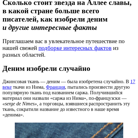
Сколько стоит звезда на Аллее славы,
в какой стране больше всего
писателей, как изобрели деним
и другие интересные факты
Приглашаем вас в увлекательное путешествие по
нашей свежей
подборке интересных фактов
из
разных областей.
Деним изобрели случайно
Джинсовая ткань — деним — была изобретена случайно. В
17
веке
ткачи из Нима,
Франция
, пытались произвести другую
популярную ткань под названием саржа. Получившийся
материал они назвали «саржа из Нима», по-французски —
«serge de Nimes»,
а торговцы, взявшиеся распространить эту
ткань, сократили название до известного в наше время
«денима».