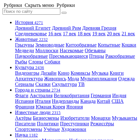
Рубрики
Скрыть меню
Рубрики
История
4271
Древний Египет
Древний Рим
Древняя Греция
Средневековье
16 век
17 век
18 век
19 век
20 век
21 век
Животные
2232
Грызуны
Земноводные
Китообразные
Копытные
Кошки
Медведи
Моллюски
Насекомые
Обезьяны
Паукообразные
Пресмыкающиеся
Птицы
Ракообразные
Рыбы
Слоны
Собаки
Культура
2436
Видеоигры
Дизайн
Кино
Комиксы
Музыка
Книги
Архитектура
Живопись
Мода
Мультипликация
Одежда
Сериалы
Сказки
Скульптура
ТВ
Города и страны
2734
Флаги
Австралия
Великобритания
Германия
Индия
Испания
Италия
Нидерланды
Канада
Китай
США
Франция
Южная Корея
Япония
Известные люди
2315
Актёры
Бизнесмены
Изобретатели
Монархи
Музыканты
Писатели
Политики
Преступники
Режиссёры
Спортсмены
Учёные
Художники
Наука
1182