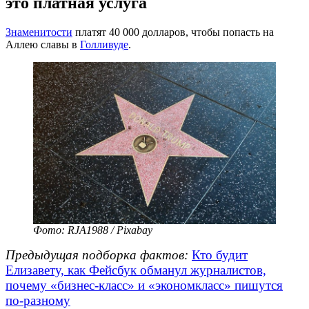
это платная услуга
Знаменитости
платят 40 000 долларов, чтобы попасть на
Аллею славы в
Голливуде
.
Фото: RJA1988 / Pixabay
Предыдущая подборка фактов:
Кто будит
Елизавету, как Фейсбук обманул журналистов,
почему «бизнес-класс» и «экономкласс» пишутся
по-разному