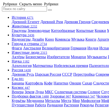
Рубрики
Скрыть меню
Рубрики
История
4271
Древний Египет
Древний Рим
Древняя Греция
Средневек
Животные
2232
Грызуны
Земноводные
Китообразные
Копытные
Кошки
Культура
2436
Видеоигры
Дизайн
Кино
Комиксы
Музыка
Книги
Архит
Города и страны
2734
Флаги
Австралия
Великобритания
Германия
Индия
Испа
Известные люди
2315
Актёры
Бизнесмены
Изобретатели
Монархи
Музыканты
Наука
1182
Археология
Математика
Нобелевская премия
Палеонтоло
Россия
1430
Древняя Русь
Царская Россия
СССР
Перестройка
Соврем
Еда
881
Бананы
Картофель
Кофе
Напитки
Овощи
Сахар
Сладости
Космос
447
Венера
Земля
Луна
МКС
Солнечная система
Солнце
Спу
Подборки фактов
Здоровье
Криминал
Челове
1488
907
547
Курьёзы
Медицина
Металлы
Места
Мир
Мифология
Ми
Путешествия
Работа
Радиация
Растения
Рекорды
Религия