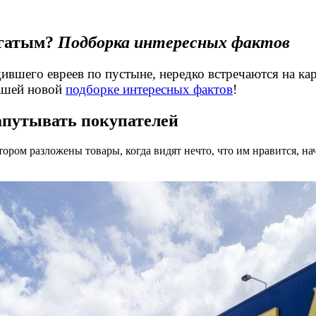
огатым?
Подборка интересных фактов
дившего евреев по пустыне, нередко встречаются на к
нашей новой
подборке интересных фактов
!
апутывать покупателей
тором разложены товары, когда видят нечто, что им нравится, на