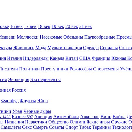
овье
16 век
17 век
18 век
19 век
20 век
21 век
Медведи
Моллюски
Насекомые
Обезьяны
Паукообразные
Пресм
ектура
Живопись
Мода
Мультипликация
Одежда
Сериалы
Сказк
ния
Италия
Нидерланды
Канада
Китай
США
Франция
Южная Ко
Писатели
Политики
Преступники
Режиссёры
Спортсмены
Учён
гия
Эволюция
Эксперименты
енная Россия
Фастфуд
Фрукты
Яйца
тники
Уран
Чёрные дыры
к
Бизнес
Авиация
Автомобили
Алкоголь
Вино
Война
Де
1428
597
фы
Названия
Наркотики
Общество
Олимпийские игры
Оружие
О
Самолёты
Секс
Смерть
Советы
Спорт
Табак
Термины
Технолог