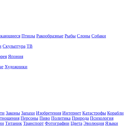
ыкающиеся
Птицы
Ракообразные
Рыбы
Слоны
Собаки
и
Скульптура
ТВ
рея
Япония
ые
Художники
ти
Законы
Запахи
Изобретения
Интернет
Катастрофы
Корабли
тношения
Персоны
Пиво
Политика
Природа
Психология
ии
Титаник
Транспорт
Фотографии
Цвета
Эволюция
Языки