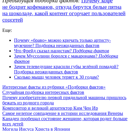
Предыдущая подборка фактов:
Почему кофе
не бодрит кофеманов, откуда берутся белые пятна
на шоколаде, какой контент огорчает пользователей
соцсетей
Еще:
Почему «браво» можно кричать только артисту-
мужчине? Подборка неожиданных фактов
Что Фрейд сказал нацистам?
Подборка фактов
Зачем Муссолини боролся с макаронами?
Подборка
фактов
Зачем телеведущие красили губы зелёной помадой?
Подборка неожиданных фактов
Сколько мышц человек теряет к 30 годам?
Интересные факты из рубрики «Подборки фактов»
Случайная подборка интересных фактов
Почему изобретателю первой прядильной машины пришлось
бежать из родного города
Композитор и великий архитектор Ким Чен Ир
Самое нелепое совпадение в истории исследования Венеры
Канадец пообещал состояние женщине, которая родит больше
всех детей
Могила Иисуса Христа в Японии