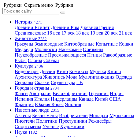
Рубрики
Скрыть меню
Рубрики
История
4271
Древний Египет
Древний Рим
Древняя Греция
Средневековье
16 век
17 век
18 век
19 век
20 век
21 век
Животные
2232
Грызуны
Земноводные
Китообразные
Копытные
Кошки
Медведи
Моллюски
Насекомые
Обезьяны
Паукообразные
Пресмыкающиеся
Птицы
Ракообразные
Рыбы
Слоны
Собаки
Культура
2436
Видеоигры
Дизайн
Кино
Комиксы
Музыка
Книги
Архитектура
Живопись
Мода
Мультипликация
Одежда
Сериалы
Сказки
Скульптура
ТВ
Города и страны
2734
Флаги
Австралия
Великобритания
Германия
Индия
Испания
Италия
Нидерланды
Канада
Китай
США
Франция
Южная Корея
Япония
Известные люди
2315
Актёры
Бизнесмены
Изобретатели
Монархи
Музыканты
Писатели
Политики
Преступники
Режиссёры
Спортсмены
Учёные
Художники
Наука
1182