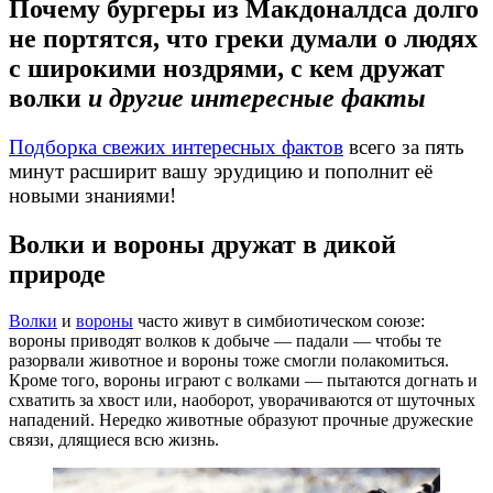
Почему бургеры из Макдоналдса долго
не портятся, что греки думали о людях
с широкими ноздрями, с кем дружат
волки
и другие интересные факты
Подборка свежих интересных фактов
всего за пять
минут расширит вашу эрудицию и пополнит её
новыми знаниями!
Волки и вороны дружат в дикой
природе
Волки
и
вороны
часто живут в симбиотическом союзе:
вороны приводят волков к добыче — падали — чтобы те
разорвали животное и вороны тоже смогли полакомиться.
Кроме того, вороны играют с волками — пытаются догнать и
схватить за хвост или, наоборот, уворачиваются от шуточных
нападений. Нередко животные образуют прочные дружеские
связи, длящиеся всю жизнь.