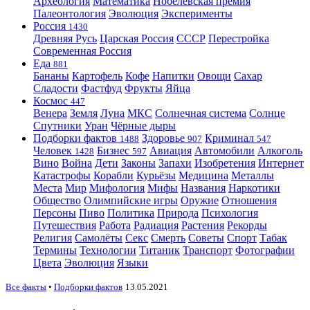
Археология
Математика
Нобелевская премия
Палеонтология
Эволюция
Эксперименты
Россия
1430
Древняя Русь
Царская Россия
СССР
Перестройка
Современная Россия
Еда
881
Бананы
Картофель
Кофе
Напитки
Овощи
Сахар
Сладости
Фастфуд
Фрукты
Яйца
Космос
447
Венера
Земля
Луна
МКС
Солнечная система
Солнце
Спутники
Уран
Чёрные дыры
Подборки фактов
Здоровье
Криминал
1488
907
547
Человек
Бизнес
Авиация
Автомобили
Алкоголь
1428
597
Вино
Война
Дети
Законы
Запахи
Изобретения
Интернет
Катастрофы
Корабли
Курьёзы
Медицина
Металлы
Места
Мир
Мифология
Мифы
Названия
Наркотики
Общество
Олимпийские игры
Оружие
Отношения
Персоны
Пиво
Политика
Природа
Психология
Путешествия
Работа
Радиация
Растения
Рекорды
Религия
Самолёты
Секс
Смерть
Советы
Спорт
Табак
Термины
Технологии
Титаник
Транспорт
Фотографии
Цвета
Эволюция
Языки
Все факты
•
Подборки фактов
13.05.2021