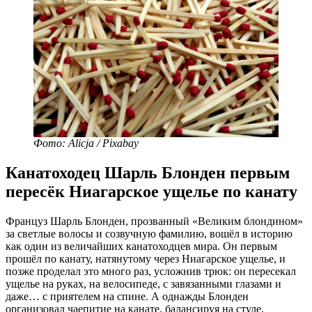
Фото: Alicja / Pixabay
Канатоходец Шарль Блонден первым
пересёк Ниагарское ущелье по канату
Француз Шарль Блонден, прозванный «Великим блондином»
за светлые волосы и созвучную фамилию, вошёл в историю
как один из величайших канатоходцев мира. Он первым
прошёл по канату, натянутому через Ниагарское ущелье, и
позже проделал это много раз, усложнив трюк: он пересекал
ущелье на руках, на велосипеде, с завязанными глазами и
даже… с приятелем на спине. А однажды Блонден
организовал чаепитие на канате, балансируя на стуле,