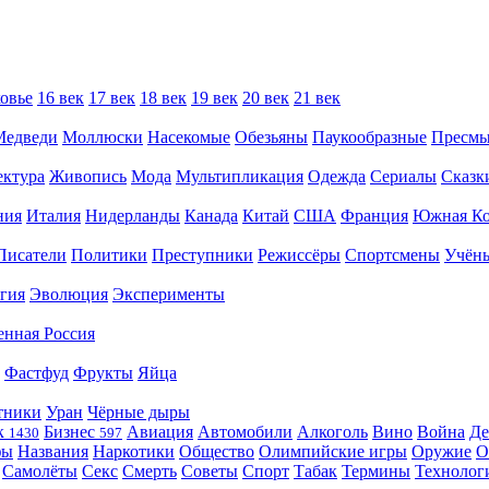
овье
16 век
17 век
18 век
19 век
20 век
21 век
Медведи
Моллюски
Насекомые
Обезьяны
Паукообразные
Пресм
ектура
Живопись
Мода
Мультипликация
Одежда
Сериалы
Сказк
ния
Италия
Нидерланды
Канада
Китай
США
Франция
Южная Ко
Писатели
Политики
Преступники
Режиссёры
Спортсмены
Учён
гия
Эволюция
Эксперименты
енная Россия
Фастфуд
Фрукты
Яйца
тники
Уран
Чёрные дыры
к
Бизнес
Авиация
Автомобили
Алкоголь
Вино
Война
Де
1430
597
фы
Названия
Наркотики
Общество
Олимпийские игры
Оружие
О
Самолёты
Секс
Смерть
Советы
Спорт
Табак
Термины
Технолог