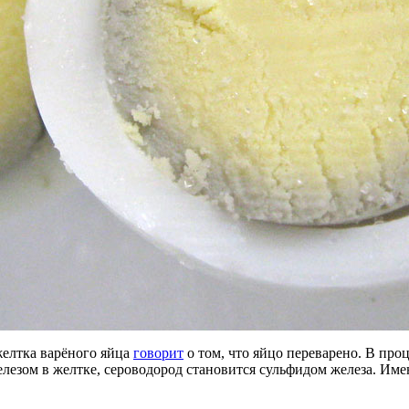
желтка варёного яйца
говорит
о том, что яйцо переварено. В проц
железом в желтке, сероводород становится сульфидом железа. И