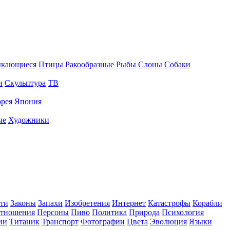
ыкающиеся
Птицы
Ракообразные
Рыбы
Слоны
Собаки
и
Скульптура
ТВ
рея
Япония
ые
Художники
ти
Законы
Запахи
Изобретения
Интернет
Катастрофы
Корабли
тношения
Персоны
Пиво
Политика
Природа
Психология
ии
Титаник
Транспорт
Фотографии
Цвета
Эволюция
Языки