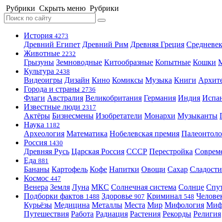
Рубрики
Скрыть меню
Рубрики
История
4273
Древний Египет
Древний Рим
Древняя Греция
Средневек
Животные
2232
Грызуны
Земноводные
Китообразные
Копытные
Кошки
Культура
2438
Видеоигры
Дизайн
Кино
Комиксы
Музыка
Книги
Архит
Города и страны
2736
Флаги
Австралия
Великобритания
Германия
Индия
Испа
Известные люди
2317
Актёры
Бизнесмены
Изобретатели
Монархи
Музыканты
Наука
1182
Археология
Математика
Нобелевская премия
Палеонтоло
Россия
1430
Древняя Русь
Царская Россия
СССР
Перестройка
Соврем
Еда
881
Бананы
Картофель
Кофе
Напитки
Овощи
Сахар
Сладости
Космос
447
Венера
Земля
Луна
МКС
Солнечная система
Солнце
Спу
Подборки фактов
Здоровье
Криминал
Челове
1488
907
548
Курьёзы
Медицина
Металлы
Места
Мир
Мифология
Ми
Путешествия
Работа
Радиация
Растения
Рекорды
Религия