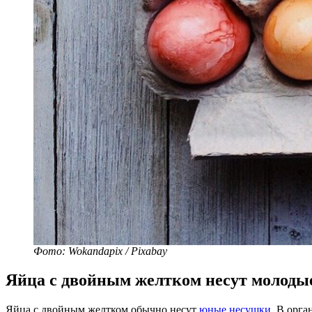
Фото: Wokandapix / Pixabay
Яйца с двойным желтком несут молоды
Яйца с двойным желтком обычно несут
юные несушки
. В орг