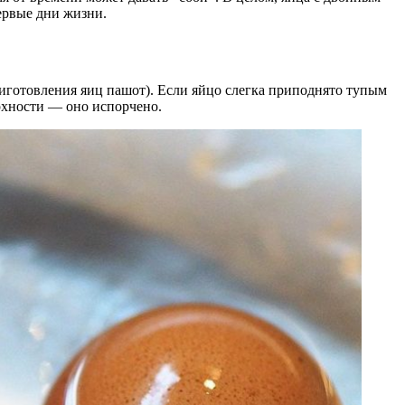
ервые дни жизни.
риготовления яиц пашот). Если яйцо слегка приподнято тупым
хности — оно испорчено.