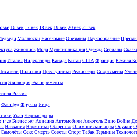
овье
16 век
17 век
18 век
19 век
20 век
21 век
Медведи
Моллюски
Насекомые
Обезьяны
Паукообразные
Пресм
ектура
Живопись
Мода
Мультипликация
Одежда
Сериалы
Сказк
ния
Италия
Нидерланды
Канада
Китай
США
Франция
Южная Ко
Писатели
Политики
Преступники
Режиссёры
Спортсмены
Учён
гия
Эволюция
Эксперименты
енная Россия
Фастфуд
Фрукты
Яйца
тники
Уран
Чёрные дыры
к
Бизнес
Авиация
Автомобили
Алкоголь
Вино
Война
Де
1428
597
фы
Названия
Наркотики
Общество
Олимпийские игры
Оружие
О
Самолёты
Секс
Смерть
Советы
Спорт
Табак
Термины
Технолог