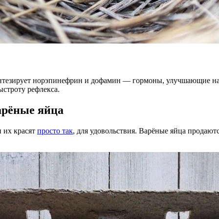
интезирует норэпинефрин и дофамин — гормоны, улучшающие нас
ыстроту рефлекса.
арёные яйца
и их красят
просто так
, для удовольствия. Варёные яйца продаютс