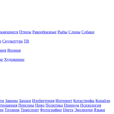
ыкающиеся
Птицы
Ракообразные
Рыбы
Слоны
Собаки
и
Скульптура
ТВ
рея
Япония
ые
Художники
ти
Законы
Запахи
Изобретения
Интернет
Катастрофы
Корабли
тношения
Персоны
Пиво
Политика
Природа
Психология
ии
Титаник
Транспорт
Фотографии
Цвета
Эволюция
Языки