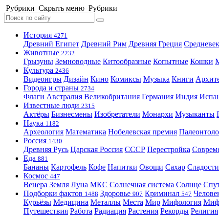
Рубрики
Скрыть меню
Рубрики
История
4271
Древний Египет
Древний Рим
Древняя Греция
Средневек
Животные
2232
Грызуны
Земноводные
Китообразные
Копытные
Кошки
Культура
2436
Видеоигры
Дизайн
Кино
Комиксы
Музыка
Книги
Архит
Города и страны
2734
Флаги
Австралия
Великобритания
Германия
Индия
Испа
Известные люди
2315
Актёры
Бизнесмены
Изобретатели
Монархи
Музыканты
Наука
1182
Археология
Математика
Нобелевская премия
Палеонтоло
Россия
1430
Древняя Русь
Царская Россия
СССР
Перестройка
Соврем
Еда
881
Бананы
Картофель
Кофе
Напитки
Овощи
Сахар
Сладости
Космос
447
Венера
Земля
Луна
МКС
Солнечная система
Солнце
Спу
Подборки фактов
Здоровье
Криминал
Челове
1488
907
547
Курьёзы
Медицина
Металлы
Места
Мир
Мифология
Ми
Путешествия
Работа
Радиация
Растения
Рекорды
Религия