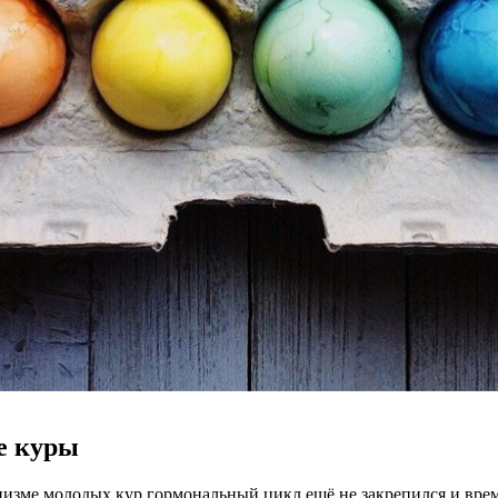
е куры
анизме молодых кур гормональный цикл ещё не закрепился и врем