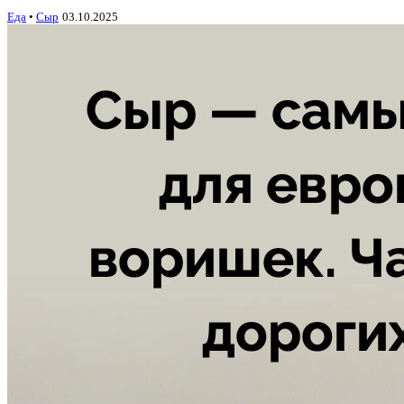
Еда
•
Сыр
03.10.2025