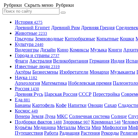
Рубрики
Скрыть меню
Рубрики
История
4275
Древний Египет
Древний Рим
Древняя Греция
Средневек
Животные
2233
Грызуны
Земноводные
Китообразные
Копытные
Кошки
Культура
2440
Видеоигры
Дизайн
Кино
Комиксы
Музыка
Книги
Архит
Города и страны
2737
Флаги
Австралия
Великобритания
Германия
Индия
Испа
Известные люди
2319
Актёры
Бизнесмены
Изобретатели
Монархи
Музыканты
Наука
1182
Археология
Математика
Нобелевская премия
Палеонтоло
Россия
1430
Древняя Русь
Царская Россия
СССР
Перестройка
Соврем
Еда
881
Бананы
Картофель
Кофе
Напитки
Овощи
Сахар
Сладости
Космос
449
Венера
Земля
Луна
МКС
Солнечная система
Солнце
Спу
Подборки фактов
Здоровье
Криминал
Челове
1488
907
548
Курьёзы
Медицина
Металлы
Места
Мир
Мифология
Ми
Путешествия
Работа
Радиация
Растения
Рекорды
Религия