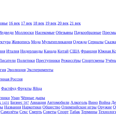
овье
16 век
17 век
18 век
19 век
20 век
21 век
Медведи
Моллюски
Насекомые
Обезьяны
Паукообразные
Пресм
ектура
Живопись
Мода
Мультипликация
Одежда
Сериалы
Сказк
ния
Италия
Нидерланды
Канада
Китай
США
Франция
Южная Ко
Писатели
Политики
Преступники
Режиссёры
Спортсмены
Учён
гия
Эволюция
Эксперименты
енная Россия
Фастфуд
Фрукты
Яйца
тники
Уран
Чёрные дыры
к
Бизнес
Авиация
Автомобили
Алкоголь
Вино
Война
Де
1431
597
фы
Названия
Наркотики
Общество
Олимпийские игры
Оружие
О
Самолёты
Секс
Смерть
Советы
Спорт
Табак
Термины
Технолог