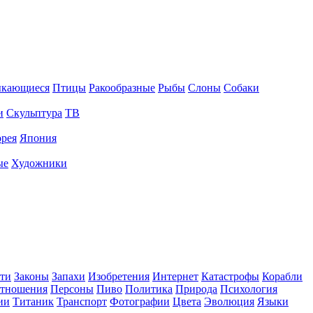
ыкающиеся
Птицы
Ракообразные
Рыбы
Слоны
Собаки
и
Скульптура
ТВ
рея
Япония
ые
Художники
ти
Законы
Запахи
Изобретения
Интернет
Катастрофы
Корабли
тношения
Персоны
Пиво
Политика
Природа
Психология
ии
Титаник
Транспорт
Фотографии
Цвета
Эволюция
Языки