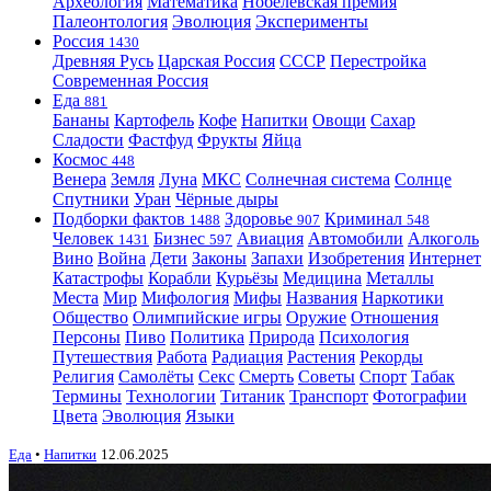
Археология
Математика
Нобелевская премия
Палеонтология
Эволюция
Эксперименты
Россия
1430
Древняя Русь
Царская Россия
СССР
Перестройка
Современная Россия
Еда
881
Бананы
Картофель
Кофе
Напитки
Овощи
Сахар
Сладости
Фастфуд
Фрукты
Яйца
Космос
448
Венера
Земля
Луна
МКС
Солнечная система
Солнце
Спутники
Уран
Чёрные дыры
Подборки фактов
Здоровье
Криминал
1488
907
548
Человек
Бизнес
Авиация
Автомобили
Алкоголь
1431
597
Вино
Война
Дети
Законы
Запахи
Изобретения
Интернет
Катастрофы
Корабли
Курьёзы
Медицина
Металлы
Места
Мир
Мифология
Мифы
Названия
Наркотики
Общество
Олимпийские игры
Оружие
Отношения
Персоны
Пиво
Политика
Природа
Психология
Путешествия
Работа
Радиация
Растения
Рекорды
Религия
Самолёты
Секс
Смерть
Советы
Спорт
Табак
Термины
Технологии
Титаник
Транспорт
Фотографии
Цвета
Эволюция
Языки
Еда
•
Напитки
12.06.2025