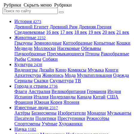
Рубрики
Скрыть меню
Рубрики
История
4273
Древний Египет
Древний Рим
Древняя Греция
Средневековье
16 век
17 век
18 век
19 век
20 век
21 век
Животные
2232
Грызуны
Земноводные
Китообразные
Копытные
Кошки
Медведи
Моллюски
Насекомые
Обезьяны
Паукообразные
Пресмыкающиеся
Птицы
Ракообразные
Рыбы
Слоны
Собаки
Культура
2438
Видеоигры
Дизайн
Кино
Комиксы
Музыка
Книги
Архитектура
Живопись
Мода
Мультипликация
Одежда
Сериалы
Сказки
Скульптура
ТВ
Города и страны
2736
Флаги
Австралия
Великобритания
Германия
Индия
Испания
Италия
Нидерланды
Канада
Китай
США
Франция
Южная Корея
Япония
Известные люди
2317
Актёры
Бизнесмены
Изобретатели
Монархи
Музыканты
Писатели
Политики
Преступники
Режиссёры
Спортсмены
Учёные
Художники
Наука
1182