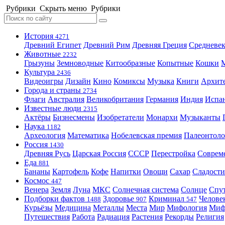
Рубрики
Скрыть меню
Рубрики
История
4271
Древний Египет
Древний Рим
Древняя Греция
Средневек
Животные
2232
Грызуны
Земноводные
Китообразные
Копытные
Кошки
Культура
2436
Видеоигры
Дизайн
Кино
Комиксы
Музыка
Книги
Архит
Города и страны
2734
Флаги
Австралия
Великобритания
Германия
Индия
Испа
Известные люди
2315
Актёры
Бизнесмены
Изобретатели
Монархи
Музыканты
Наука
1182
Археология
Математика
Нобелевская премия
Палеонтоло
Россия
1430
Древняя Русь
Царская Россия
СССР
Перестройка
Соврем
Еда
881
Бананы
Картофель
Кофе
Напитки
Овощи
Сахар
Сладости
Космос
447
Венера
Земля
Луна
МКС
Солнечная система
Солнце
Спу
Подборки фактов
Здоровье
Криминал
Челове
1488
907
547
Курьёзы
Медицина
Металлы
Места
Мир
Мифология
Ми
Путешествия
Работа
Радиация
Растения
Рекорды
Религия