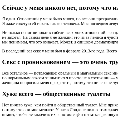
Сейчас у меня никого нет, потому что и
Я один. Отношений у меня было много, но все они прекратились.
Я даже советую ей искать такого человека. Моя последняя деву
Не только пенис виноват в гибели всех моих отношений: всегда
не захотел. На самом деле я не жалкий: это из-за пениса я чув
мы понимаем, что это означает. Может, я слишком драматизирую
В последний раз секс у меня был в феврале 2013-го года. Всег
Секс с проникновением — это очень тру
Всё остальное — потрясающе: оральный и мануальный секс мне 
но нормальным сексом заниматься я просто не в состоянии — м
женщина попросила меня прекратить, потому что ничего не чувст
Хуже всего — общественные туалеты
Нет ничего хуже, чем пойти в общественный туалет. Мне прихо
потому что они мне мешают. У нас в Лондоне полно этих «джент
штаны, чтобы не замочить их, а потом ещё и пытаться растянут