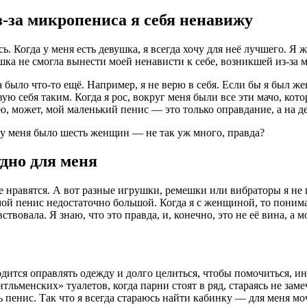
з-за микропениса я себя ненавижу
 Когда у меня есть девушка, я всегда хочу для неё лучшего. Я же
шка не смогла вынести моей ненависти к себе, возникшей из-за 
 было что-то ещё. Например, я не верю в себя. Если бы я был ж
ствую себя таким. Когда я рос, вокруг меня были все эти мачо, 
, может, мой маленький пенис — это только оправдание, а на де
о у меня было шесть женщин — не так уж много, правда?
дно для меня
нравятся. А вот разные игрушки, ремешки или вибраторы я не п
ой пенис недостаточно большой. Когда я с женщиной, то понимаю
вовала. Я знаю, что это правда, и, конечно, это не её вина, а м
дится оправлять одежду и долго целиться, чтобы помочиться, ин
льменских» туалетов, когда парни стоят в ряд, стараясь не заме
ь пенис. Так что я всегда стараюсь найти кабинку — для меня моч