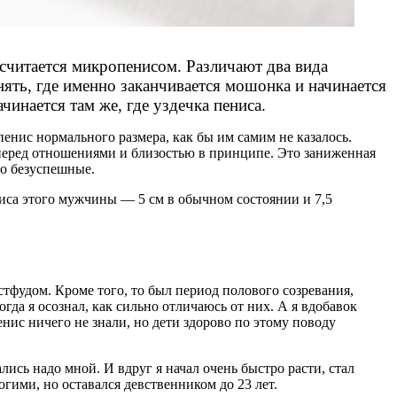
 считается микропенисом. Различают два вида
ять, где именно заканчивается мошонка и начинается
инается там же, где уздечка пениса.
енис нормального размера, как бы им самим не казалось.
перед отношениями и близостью в принципе. Это заниженная
го безуспешные.
иса этого мужчины — 5 см в обычном состоянии и 7,5
стфудом. Кроме того, то был период полового созревания,
да я осознал, как сильно отличаюсь от них. А я вдобавок
енис ничего не знали, но дети здорово по этому поводу
лись надо мной. И вдруг я начал очень быстро расти, стал
гими, но оставался девственником до 23 лет.