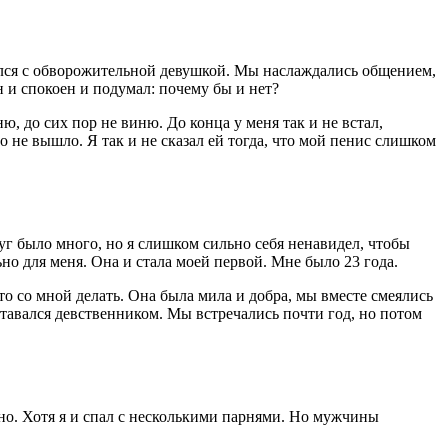
ился с обворожительной девушкой. Мы наслаждались общением,
 и спокоен и подумал: почему бы и нет?
ю, до сих пор не виню. До конца у меня так и не встал,
о не вышло. Я так и не сказал ей тогда, что мой пенис слишком
уг было много, но я слишком сильно себя ненавидел, чтобы
льно для меня. Она и стала моей первой. Мне было 23 года.
то со мной делать. Она была мила и добра, мы вместе смеялись
оставался девственником. Мы встречались почти год, но потом
ожно. Хотя я и спал с несколькими парнями. Но мужчины