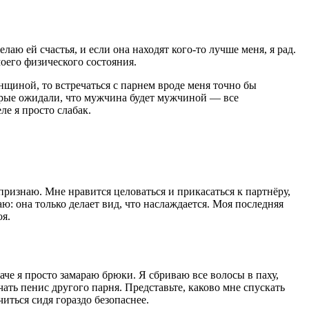
лаю ей счастья, и если она находят кого-то лучше меня, я рад.
моего физического состояния.
енщиной, то встречаться с парнем вроде меня точно бы
которые ожидали, что мужчина будет мужчиной — все
ле я просто слабак.
ризнаю. Мне нравится целоваться и прикасаться к партнёру,
: она только делает вид, что наслаждается. Моя последняя
оя.
аче я просто замараю брюки. Я сбриваю все волосы в паху,
чать пенис другого парня. Представьте, каково мне спускать
иться сидя гораздо безопаснее.