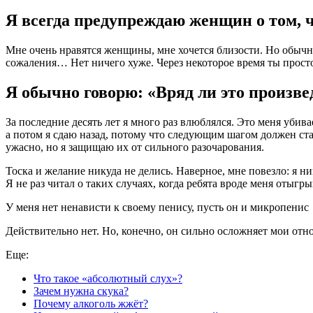
Я всегда предупреждаю женщин о том, 
Мне очень нравятся женщины, мне хочется близости. Но обычно я
сожаления… Нет ничего хуже. Через некоторое время ты просто п
Я обычно говорю: «Вряд ли это произвед
За последние десять лет я много раз влюблялся. Это меня убив
а потом я сдаю назад, потому что следующим шагом должен стат
ужасно, но я защищаю их от сильного разочарования.
Тоска и желание никуда не делись. Наверное, мне повезло: я н
Я не раз читал о таких случаях, когда ребята вроде меня отыгр
У меня нет ненависти к своему пенису, пусть он и микропенис
Действительно нет. Но, конечно, он сильно осложняет мои от
Еще:
Что такое «абсолютный слух»?
Зачем нужна скука?
Почему алкоголь жжёт?