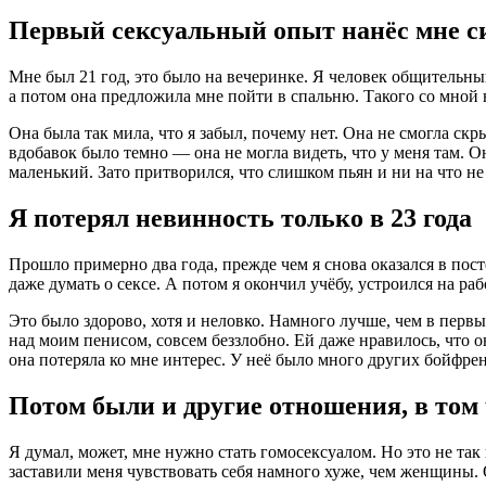
Первый сексуальный опыт нанёс мне 
Мне был 21 год, это было на вечеринке. Я человек общительн
а потом она предложила мне пойти в спальню. Такого со мной 
Она была так мила, что я забыл, почему нет. Она не смогла скр
вдобавок было темно — она не могла видеть, что у меня там. О
маленький. Зато притворился, что слишком пьян и ни на что не
Я потерял невинность только в 23 года
Прошло примерно два года, прежде чем я снова оказался в пос
даже думать о сексе. А потом я окончил учёбу, устроился на ра
Это было здорово, хотя и неловко. Намного лучше, чем в первы
над моим пенисом, совсем беззлобно. Ей даже нравилось, что о
она потеряла ко мне интерес. У неё было много других бойфренд
Потом были и другие отношения, в том
Я думал, может, мне нужно стать гомосексуалом. Но это не так
заставили меня чувствовать себя намного хуже, чем женщины.