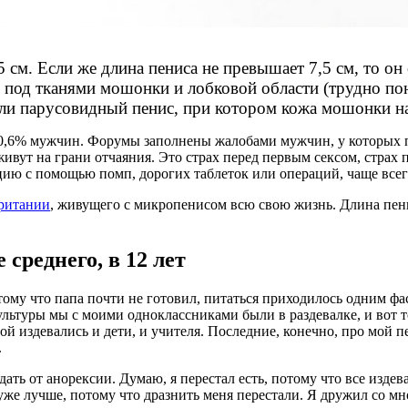
 см. Если же длина пениса не превышает 7,5 см, то он
под тканями мошонки и лобковой области (трудно пон
или парусовидный пенис, при котором кожа мошонки нач
у 0,6% мужчин. Форумы заполнены жалобами мужчин, у которых п
ут на грани отчаяния. Это страх перед первым сексом, страх 
цию с помощью помп, дорогих таблеток или операций, чаще все
ритании
, живущего с микропенисом всю свою жизнь. Длина пен
среднего, в 12 лет
тому что папа почти не готовил, питаться приходилось одним фа
льтуры мы с моими одноклассниками были в раздевалке, и вот тог
ой издевались и дети, и учителя. Последние, конечно, про мой п
.
ать от анорексии. Думаю, я перестал есть, потому что все издева
же лучше, потому что дразнить меня перестали. Я дружил со мно