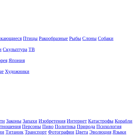
ыкающиеся
Птицы
Ракообразные
Рыбы
Слоны
Собаки
и
Скульптура
ТВ
рея
Япония
ые
Художники
ти
Законы
Запахи
Изобретения
Интернет
Катастрофы
Корабли
тношения
Персоны
Пиво
Политика
Природа
Психология
ии
Титаник
Транспорт
Фотографии
Цвета
Эволюция
Языки