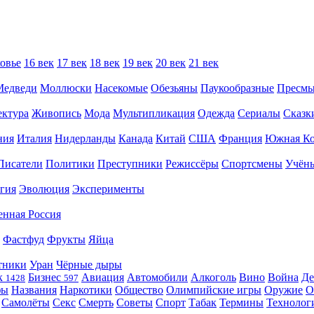
овье
16 век
17 век
18 век
19 век
20 век
21 век
Медведи
Моллюски
Насекомые
Обезьяны
Паукообразные
Пресм
ектура
Живопись
Мода
Мультипликация
Одежда
Сериалы
Сказк
ния
Италия
Нидерланды
Канада
Китай
США
Франция
Южная Ко
Писатели
Политики
Преступники
Режиссёры
Спортсмены
Учён
гия
Эволюция
Эксперименты
енная Россия
Фастфуд
Фрукты
Яйца
тники
Уран
Чёрные дыры
к
Бизнес
Авиация
Автомобили
Алкоголь
Вино
Война
Де
1428
597
фы
Названия
Наркотики
Общество
Олимпийские игры
Оружие
О
Самолёты
Секс
Смерть
Советы
Спорт
Табак
Термины
Технолог