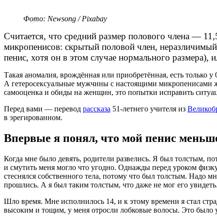
Фото: Newsong / Pixabay
Считается, что средний размер полового члена — 11,5
микропенисов: скрытый половой член, неразличимый 
пенис, хотя он в этом случае нормального размера), 
Такая аномалия, врождённая или приобретённая, есть только 
А гетеросексуальные мужчины с настоящими микропенисами жив
самооценка и обиды на женщин, это попытки исправить ситуа
Перед вами — перевод
рассказа
51-летнего учителя из
Великоб
в эрегированном.
Впервые я понял, что мой пенис меньше 
Когда мне было девять, родители развелись. Я был толстым, по
и смутить меня могло что угодно. Однажды перед уроком физку
стеснялся собственного тела, потому что был толстым. Надо мн
прошлись. А я был таким толстым, что даже не мог его увидеть
Шло время. Мне исполнилось 14, и к этому времени я стал страд
высоким и тощим, у меня отросли лобковые волосы. Это было у