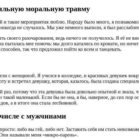
сильную моральную травму
ый и такие мероприятия люблю. Народу было много, я познаком
никогда не случалось. Мы уже немного выпили, я был расслаблен
ыть своего разочарования, ведь ничего не получилось. Я её не вин
на пыталась мне помочь: мы долго катались по кровати, но ничег
 способен, так что предложил пойти ко всем и танцевать.
тели с женщиной. Я учился в колледже, и красивых девушек вокр
боту и встретил девушку, которая, казалось, была создана специа
й раз, потому что эта девушка была довольно опытной и знала, ч
н такой маленький. Если бы не она, я бы, наверное, до сих пор 
ов, а в итоге она стала лесбиянкой.
 числе с мужчинами
 просто: либо вы гей, либо нет. Заставить себя им стать невозм
 Они называли меня «микро-парень».