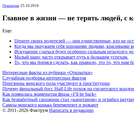
Открытки
25.10.2016
Главное в жизни — не терять людей, с к
Еще:
Цените своих родителей — они единственные, кто не ос
Когда мы окружаем себя хорошими людьми, красивыми в
Искушение сдаться будет особенно сильным незадолго д
Малый шанс часто открывает путь к большим успехам.
То, что мы боимся сделать, как правило, это то, что нам 
Интересные факты из рубрики «Открытки»
Случайная подборка интересных фактов
Пингвины женского пола участвуют в проституции
Почему финальный босс Half-Life похож на гигантского младе
Как появилась знаменитая фраза «I’ll be back»
Как безработный сапожник стал «капитаном» и ограбил ратуш
Самцы морского конька беременеют и рожают
© 2011–2026 Фактрум
Написать в редакцию