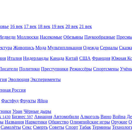
овье
16 век
17 век
18 век
19 век
20 век
21 век
Медведи
Моллюски
Насекомые
Обезьяны
Паукообразные
Пресм
ектура
Живопись
Мода
Мультипликация
Одежда
Сериалы
Сказк
ния
Италия
Нидерланды
Канада
Китай
США
Франция
Южная Ко
Писатели
Политики
Преступники
Режиссёры
Спортсмены
Учён
гия
Эволюция
Эксперименты
енная Россия
Фастфуд
Фрукты
Яйца
тники
Уран
Чёрные дыры
к
Бизнес
Авиация
Автомобили
Алкоголь
Вино
Война
Де
1430
597
фы
Названия
Наркотики
Общество
Олимпийские игры
Оружие
О
Самолёты
Секс
Смерть
Советы
Спорт
Табак
Термины
Технолог