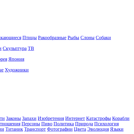
ыкающиеся
Птицы
Ракообразные
Рыбы
Слоны
Собаки
и
Скульптура
ТВ
рея
Япония
ые
Художники
ти
Законы
Запахи
Изобретения
Интернет
Катастрофы
Корабли
тношения
Персоны
Пиво
Политика
Природа
Психология
ии
Титаник
Транспорт
Фотографии
Цвета
Эволюция
Языки