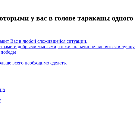
оторыми у вас в голове тараканы одного 
тавит Вас в любой сложившейся ситуации.
ещами и добрыми мыслями, то жизнь начинает меняться в лучш
о победы
больше всего необходимо сделать.
нца
у