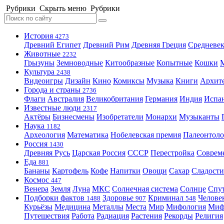
Рубрики
Скрыть меню
Рубрики
История
4273
Древний Египет
Древний Рим
Древняя Греция
Средневек
Животные
2232
Грызуны
Земноводные
Китообразные
Копытные
Кошки
Культура
2438
Видеоигры
Дизайн
Кино
Комиксы
Музыка
Книги
Архит
Города и страны
2736
Флаги
Австралия
Великобритания
Германия
Индия
Испа
Известные люди
2317
Актёры
Бизнесмены
Изобретатели
Монархи
Музыканты
Наука
1182
Археология
Математика
Нобелевская премия
Палеонтоло
Россия
1430
Древняя Русь
Царская Россия
СССР
Перестройка
Соврем
Еда
881
Бананы
Картофель
Кофе
Напитки
Овощи
Сахар
Сладости
Космос
447
Венера
Земля
Луна
МКС
Солнечная система
Солнце
Спу
Подборки фактов
Здоровье
Криминал
Челове
1488
907
548
Курьёзы
Медицина
Металлы
Места
Мир
Мифология
Ми
Путешествия
Работа
Радиация
Растения
Рекорды
Религия