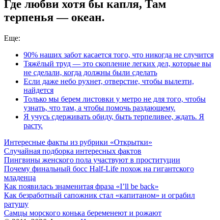
Где любви хотя бы капля, Там
терпенья — океан.
Еще:
90% наших забот касается того, что никогда не случится
Тяжёлый труд — это скопление легких дел, которые вы
не сделали, когда должны были сделать
Если даже небо рухнет, отверстие, чтобы вылезти,
найдется
Только мы берем листовки у метро не для того, чтобы
узнать, что там, а чтобы помочь раздающему.
Я учусь сдерживать обиду, быть терпеливее, ждать. Я
расту.
Интересные факты из рубрики «Открытки»
Случайная подборка интересных фактов
Пингвины женского пола участвуют в проституции
Почему финальный босс Half-Life похож на гигантского
младенца
Как появилась знаменитая фраза «I’ll be back»
Как безработный сапожник стал «капитаном» и ограбил
ратушу
Самцы морского конька беременеют и рожают