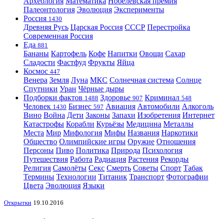
Археология
Математика
Нобелевская премия
Палеонтология
Эволюция
Эксперименты
Россия
1430
Древняя Русь
Царская Россия
СССР
Перестройка
Современная Россия
Еда
881
Бананы
Картофель
Кофе
Напитки
Овощи
Сахар
Сладости
Фастфуд
Фрукты
Яйца
Космос
447
Венера
Земля
Луна
МКС
Солнечная система
Солнце
Спутники
Уран
Чёрные дыры
Подборки фактов
Здоровье
Криминал
1488
907
548
Человек
Бизнес
Авиация
Автомобили
Алкоголь
1430
597
Вино
Война
Дети
Законы
Запахи
Изобретения
Интернет
Катастрофы
Корабли
Курьёзы
Медицина
Металлы
Места
Мир
Мифология
Мифы
Названия
Наркотики
Общество
Олимпийские игры
Оружие
Отношения
Персоны
Пиво
Политика
Природа
Психология
Путешествия
Работа
Радиация
Растения
Рекорды
Религия
Самолёты
Секс
Смерть
Советы
Спорт
Табак
Термины
Технологии
Титаник
Транспорт
Фотографии
Цвета
Эволюция
Языки
Открытки
19.10.2016