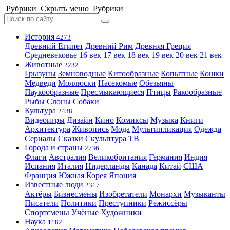
Рубрики
Скрыть меню
Рубрики
История
4273
Древний Египет
Древний Рим
Древняя Греция
Средневековье
16 век
17 век
18 век
19 век
20 век
21 век
Животные
2232
Грызуны
Земноводные
Китообразные
Копытные
Кошки
Медведи
Моллюски
Насекомые
Обезьяны
Паукообразные
Пресмыкающиеся
Птицы
Ракообразные
Рыбы
Слоны
Собаки
Культура
2438
Видеоигры
Дизайн
Кино
Комиксы
Музыка
Книги
Архитектура
Живопись
Мода
Мультипликация
Одежда
Сериалы
Сказки
Скульптура
ТВ
Города и страны
2736
Флаги
Австралия
Великобритания
Германия
Индия
Испания
Италия
Нидерланды
Канада
Китай
США
Франция
Южная Корея
Япония
Известные люди
2317
Актёры
Бизнесмены
Изобретатели
Монархи
Музыканты
Писатели
Политики
Преступники
Режиссёры
Спортсмены
Учёные
Художники
Наука
1182