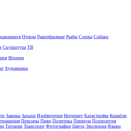
ыкающиеся
Птицы
Ракообразные
Рыбы
Слоны
Собаки
и
Скульптура
ТВ
рея
Япония
ые
Художники
ти
Законы
Запахи
Изобретения
Интернет
Катастрофы
Корабли
тношения
Персоны
Пиво
Политика
Природа
Психология
ии
Титаник
Транспорт
Фотографии
Цвета
Эволюция
Языки