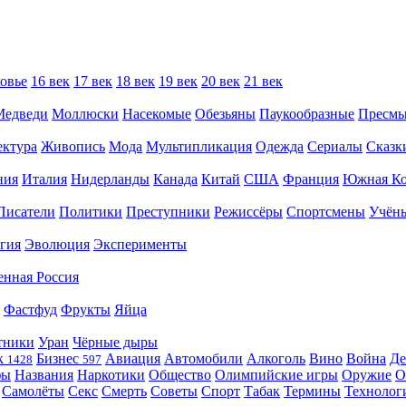
овье
16 век
17 век
18 век
19 век
20 век
21 век
Медведи
Моллюски
Насекомые
Обезьяны
Паукообразные
Пресм
ектура
Живопись
Мода
Мультипликация
Одежда
Сериалы
Сказк
ния
Италия
Нидерланды
Канада
Китай
США
Франция
Южная Ко
Писатели
Политики
Преступники
Режиссёры
Спортсмены
Учён
гия
Эволюция
Эксперименты
енная Россия
Фастфуд
Фрукты
Яйца
тники
Уран
Чёрные дыры
к
Бизнес
Авиация
Автомобили
Алкоголь
Вино
Война
Де
1428
597
фы
Названия
Наркотики
Общество
Олимпийские игры
Оружие
О
Самолёты
Секс
Смерть
Советы
Спорт
Табак
Термины
Технолог