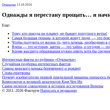
Открытки
13.10.2016
Однажды я перестану прощать… и начн
Еще:
Тому, кто никуда не плывет, не бывает попутного ветра!
Самая большая тюрьма, в которой живут люди, — это бояз
Чтобы получить от жизни то, чего хочешь, необходимо в 
Вчера — это история, завтра — это тайна, а сегодня — п
Кроме высшего образования нужно иметь хотя бы средне
Интересные факты из рубрики «Открытки»
Случайная подборка интересных фактов
Самцы морского конька беременеют и рожают
Слова-притворы
Почему изобретателю первой прядильной машины пришлось бе
Композитор и великий архитектор Ким Чен Ир
Самое нелепое совпадение в истории исследования Венеры
© 2011–2026 Фактрум
Написать в редакцию