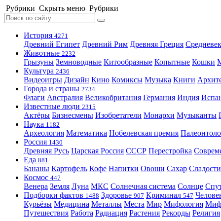
Рубрики
Скрыть меню
Рубрики
История
4271
Древний Египет
Древний Рим
Древняя Греция
Средневек
Животные
2232
Грызуны
Земноводные
Китообразные
Копытные
Кошки
Культура
2436
Видеоигры
Дизайн
Кино
Комиксы
Музыка
Книги
Архит
Города и страны
2734
Флаги
Австралия
Великобритания
Германия
Индия
Испа
Известные люди
2315
Актёры
Бизнесмены
Изобретатели
Монархи
Музыканты
Наука
1182
Археология
Математика
Нобелевская премия
Палеонтоло
Россия
1430
Древняя Русь
Царская Россия
СССР
Перестройка
Соврем
Еда
881
Бананы
Картофель
Кофе
Напитки
Овощи
Сахар
Сладости
Космос
447
Венера
Земля
Луна
МКС
Солнечная система
Солнце
Спу
Подборки фактов
Здоровье
Криминал
Челове
1488
907
547
Курьёзы
Медицина
Металлы
Места
Мир
Мифология
Ми
Путешествия
Работа
Радиация
Растения
Рекорды
Религия