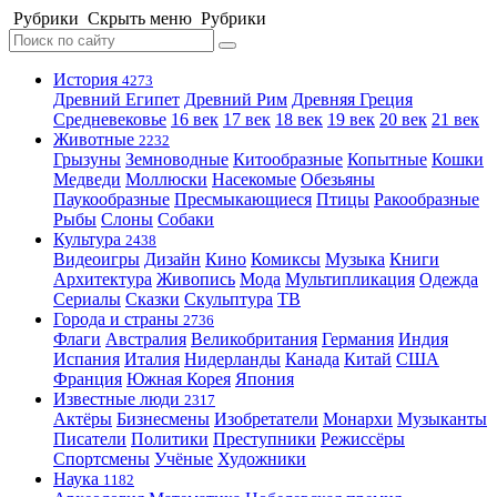
Рубрики
Скрыть меню
Рубрики
История
4273
Древний Египет
Древний Рим
Древняя Греция
Средневековье
16 век
17 век
18 век
19 век
20 век
21 век
Животные
2232
Грызуны
Земноводные
Китообразные
Копытные
Кошки
Медведи
Моллюски
Насекомые
Обезьяны
Паукообразные
Пресмыкающиеся
Птицы
Ракообразные
Рыбы
Слоны
Собаки
Культура
2438
Видеоигры
Дизайн
Кино
Комиксы
Музыка
Книги
Архитектура
Живопись
Мода
Мультипликация
Одежда
Сериалы
Сказки
Скульптура
ТВ
Города и страны
2736
Флаги
Австралия
Великобритания
Германия
Индия
Испания
Италия
Нидерланды
Канада
Китай
США
Франция
Южная Корея
Япония
Известные люди
2317
Актёры
Бизнесмены
Изобретатели
Монархи
Музыканты
Писатели
Политики
Преступники
Режиссёры
Спортсмены
Учёные
Художники
Наука
1182