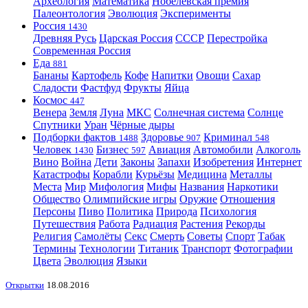
Археология
Математика
Нобелевская премия
Палеонтология
Эволюция
Эксперименты
Россия
1430
Древняя Русь
Царская Россия
СССР
Перестройка
Современная Россия
Еда
881
Бананы
Картофель
Кофе
Напитки
Овощи
Сахар
Сладости
Фастфуд
Фрукты
Яйца
Космос
447
Венера
Земля
Луна
МКС
Солнечная система
Солнце
Спутники
Уран
Чёрные дыры
Подборки фактов
Здоровье
Криминал
1488
907
548
Человек
Бизнес
Авиация
Автомобили
Алкоголь
1430
597
Вино
Война
Дети
Законы
Запахи
Изобретения
Интернет
Катастрофы
Корабли
Курьёзы
Медицина
Металлы
Места
Мир
Мифология
Мифы
Названия
Наркотики
Общество
Олимпийские игры
Оружие
Отношения
Персоны
Пиво
Политика
Природа
Психология
Путешествия
Работа
Радиация
Растения
Рекорды
Религия
Самолёты
Секс
Смерть
Советы
Спорт
Табак
Термины
Технологии
Титаник
Транспорт
Фотографии
Цвета
Эволюция
Языки
Открытки
18.08.2016