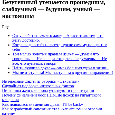
Безутешный утешается прошедшим,
слабоумный — будущим, умный —
настоящим
Еще:
Отцу я обязан тем, что живу, а Аристотелю тем, что
живу достойно.
Когда люди в тебя не верят, нужно самому поверить в
себя
Три малых золотых правила языка: — Думай что
говоришь. — Не говори того, чего не думаешь. — Не
всё, что думаешь, говори.
Найти лучшего друга — самая большая удача в жизни.
Мы не отступаем! Мы наступаем в другом направлении!
Интересные факты из рубрики «Открытки»
Случайная подборка интересных фактов
Пингвины женского пола участвуют в проституции
Почему финальный босс Half-Life похож на гигантского
младенца
Как появилась знаменитая фраза «I’ll be back»
Как безработный сапожник стал «капитаном» и ограбил
ратушу