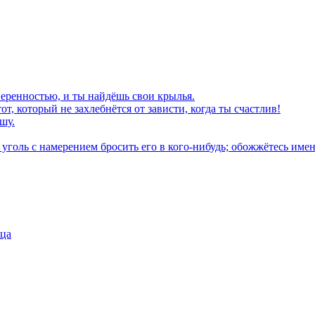
еренностью, и ты найдёшь свои крылья.
от, который не захлебнётся от зависти, когда ты счастлив!
шу.
 уголь с намерением бросить его в кого-нибудь; обожжётесь име
нца