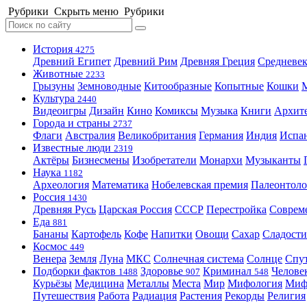
Рубрики
Скрыть меню
Рубрики
История
4275
Древний Египет
Древний Рим
Древняя Греция
Средневек
Животные
2233
Грызуны
Земноводные
Китообразные
Копытные
Кошки
Культура
2440
Видеоигры
Дизайн
Кино
Комиксы
Музыка
Книги
Архит
Города и страны
2737
Флаги
Австралия
Великобритания
Германия
Индия
Испа
Известные люди
2319
Актёры
Бизнесмены
Изобретатели
Монархи
Музыканты
Наука
1182
Археология
Математика
Нобелевская премия
Палеонтоло
Россия
1430
Древняя Русь
Царская Россия
СССР
Перестройка
Соврем
Еда
881
Бананы
Картофель
Кофе
Напитки
Овощи
Сахар
Сладости
Космос
449
Венера
Земля
Луна
МКС
Солнечная система
Солнце
Спу
Подборки фактов
Здоровье
Криминал
Челове
1488
907
548
Курьёзы
Медицина
Металлы
Места
Мир
Мифология
Ми
Путешествия
Работа
Радиация
Растения
Рекорды
Религия