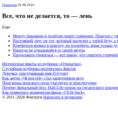
Открытки
02.08.2016
Все, что не делается, то — лень
Еще:
Между прыжком и полётом лежит сомнение. Прыгни с ув
Настоящий друг не тот, который разделит с тобой беду, а т
Влюбиться можно в красоту, но полюбить лишь только ду
Никогда не отказывайся от своей мечты
Продолжать гневаться — всё равно, что схватить горячий
Интересные факты из рубрики «Открытки»
Случайная подборка интересных фактов
Девочка, придумавшая имя Плутону
Как автор «Челюстей» стал защитником акул
Пингвины женского пола участвуют в проституции
Почему финальный босс Half-Life похож на гигантского младе
Как появилась знаменитая фраза «I’ll be back»
© 2011–2026 Фактрум
Написать в редакцию