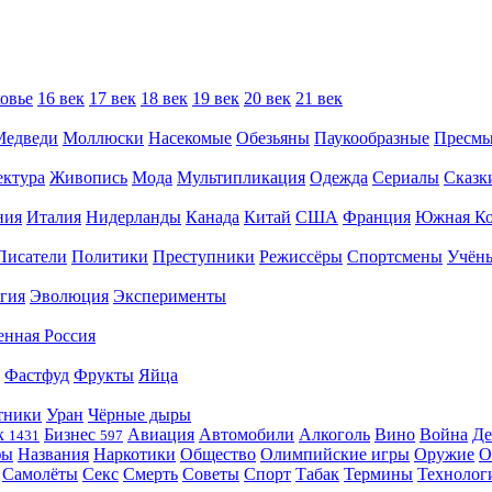
овье
16 век
17 век
18 век
19 век
20 век
21 век
Медведи
Моллюски
Насекомые
Обезьяны
Паукообразные
Пресм
ектура
Живопись
Мода
Мультипликация
Одежда
Сериалы
Сказк
ния
Италия
Нидерланды
Канада
Китай
США
Франция
Южная Ко
Писатели
Политики
Преступники
Режиссёры
Спортсмены
Учён
гия
Эволюция
Эксперименты
енная Россия
Фастфуд
Фрукты
Яйца
тники
Уран
Чёрные дыры
к
Бизнес
Авиация
Автомобили
Алкоголь
Вино
Война
Де
1431
597
фы
Названия
Наркотики
Общество
Олимпийские игры
Оружие
О
Самолёты
Секс
Смерть
Советы
Спорт
Табак
Термины
Технолог