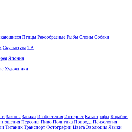
ыкающиеся
Птицы
Ракообразные
Рыбы
Слоны
Собаки
и
Скульптура
ТВ
рея
Япония
ые
Художники
ти
Законы
Запахи
Изобретения
Интернет
Катастрофы
Корабли
тношения
Персоны
Пиво
Политика
Природа
Психология
ии
Титаник
Транспорт
Фотографии
Цвета
Эволюция
Языки