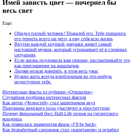
Имей зависть цвет — почернел бы
весь свет
Еще:
Обидел плохой человек? Пожалей его. Тебе пришлось
его терпеть всего ни чего, а ему себя всю жизнь
Внутри каждой хрупкой девушки живет самый
настоящий мужик, который успокаивает её в сложных
ситуациях
Если жизнь подложила вам свинью, рассматривайте это
как приглашение на шашлычок
Людям нельзя доверять, в этом весь ужас
Нужно жить всегда влюбленным во что-нибудь
недоступное тебе.
Интересные факты из рубрики «Открытки»
Случайная подборка интересных фактов
Как автор «Челюстей» стал защитником акул
Пингвины женского пола участвуют в проституции
Почему финальный босс Half-Life похож на гигантского
младенца
Как появилась знаменитая фраза «I’ll be back»
Как безработный сапожник стал «капитаном» и ограбил