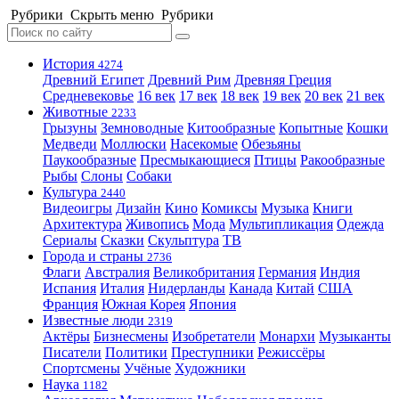
Рубрики
Скрыть меню
Рубрики
История
4274
Древний Египет
Древний Рим
Древняя Греция
Средневековье
16 век
17 век
18 век
19 век
20 век
21 век
Животные
2233
Грызуны
Земноводные
Китообразные
Копытные
Кошки
Медведи
Моллюски
Насекомые
Обезьяны
Паукообразные
Пресмыкающиеся
Птицы
Ракообразные
Рыбы
Слоны
Собаки
Культура
2440
Видеоигры
Дизайн
Кино
Комиксы
Музыка
Книги
Архитектура
Живопись
Мода
Мультипликация
Одежда
Сериалы
Сказки
Скульптура
ТВ
Города и страны
2736
Флаги
Австралия
Великобритания
Германия
Индия
Испания
Италия
Нидерланды
Канада
Китай
США
Франция
Южная Корея
Япония
Известные люди
2319
Актёры
Бизнесмены
Изобретатели
Монархи
Музыканты
Писатели
Политики
Преступники
Режиссёры
Спортсмены
Учёные
Художники
Наука
1182