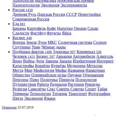
Археология
Математика
Нобелевская премия
Палеонтология
Эволюция
Эксперименты
Россия
1430
Древняя Русь
Царская Россия
СССР
Перестройка
Современная Россия
Еда
881
Бананы
Картофель
Кофе
Напитки
Овощи
Сахар
Сладости
Фастфуд
Фрукты
Яйца
Космос
448
Венера
Земля
Луна
МКС
Солнечная система
Солнце
Спутники
Уран
Чёрные дыры
Подборки фактов
Здоровье
Криминал
1488
907
548
Человек
Бизнес
Авиация
Автомобили
Алкоголь
1431
597
Вино
Война
Дети
Законы
Запахи
Изобретения
Интернет
Катастрофы
Корабли
Курьёзы
Медицина
Металлы
Места
Мир
Мифология
Мифы
Названия
Наркотики
Общество
Олимпийские игры
Оружие
Отношения
Персоны
Пиво
Политика
Природа
Психология
Путешествия
Работа
Радиация
Растения
Рекорды
Религия
Самолёты
Секс
Смерть
Советы
Спорт
Табак
Термины
Технологии
Титаник
Транспорт
Фотографии
Цвета
Эволюция
Языки
Открытки
25.07.2016