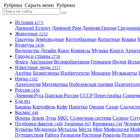
Рубрики
Скрыть меню
Рубрики
История
4273
Древний Египет
Древний Рим
Древняя Греция
Средневек
Животные
2232
Грызуны
Земноводные
Китообразные
Копытные
Кошки
Культура
2438
Видеоигры
Дизайн
Кино
Комиксы
Музыка
Книги
Архит
Города и страны
2736
Флаги
Австралия
Великобритания
Германия
Индия
Испа
Известные люди
2317
Актёры
Бизнесмены
Изобретатели
Монархи
Музыканты
Наука
1182
Археология
Математика
Нобелевская премия
Палеонтоло
Россия
1430
Древняя Русь
Царская Россия
СССР
Перестройка
Соврем
Еда
881
Бананы
Картофель
Кофе
Напитки
Овощи
Сахар
Сладости
Космос
448
Венера
Земля
Луна
МКС
Солнечная система
Солнце
Спу
Подборки фактов
Здоровье
Криминал
Челове
1488
907
548
Курьёзы
Медицина
Металлы
Места
Мир
Мифология
Ми
Путешествия
Работа
Радиация
Растения
Рекорды
Религия