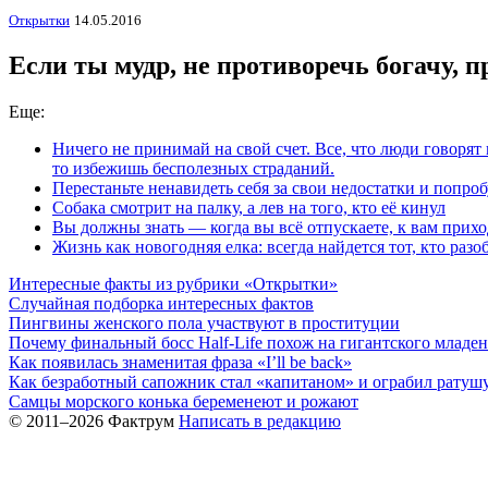
Открытки
14.05.2016
Если ты мудр, не противоречь богачу, п
Еще:
Ничего не принимай на свой счет. Все, что люди говорят
то избежишь бесполезных страданий.
Перестаньте ненавидеть себя за свои недостатки и попро
Собака смотрит на палку, а лев на того, кто её кинул
Вы должны знать — когда вы всё отпускаете, к вам прихо
Жизнь как новогодняя елка: всегда найдется тот, кто раз
Интересные факты из рубрики «Открытки»
Случайная подборка интересных фактов
Пингвины женского пола участвуют в проституции
Почему финальный босс Half-Life похож на гигантского младе
Как появилась знаменитая фраза «I’ll be back»
Как безработный сапожник стал «капитаном» и ограбил ратуш
Самцы морского конька беременеют и рожают
© 2011–2026 Фактрум
Написать в редакцию