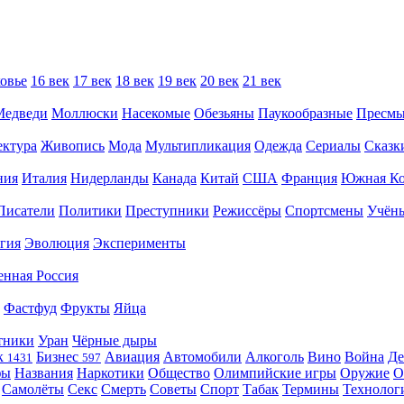
овье
16 век
17 век
18 век
19 век
20 век
21 век
Медведи
Моллюски
Насекомые
Обезьяны
Паукообразные
Пресм
ектура
Живопись
Мода
Мультипликация
Одежда
Сериалы
Сказк
ния
Италия
Нидерланды
Канада
Китай
США
Франция
Южная Ко
Писатели
Политики
Преступники
Режиссёры
Спортсмены
Учён
гия
Эволюция
Эксперименты
енная Россия
Фастфуд
Фрукты
Яйца
тники
Уран
Чёрные дыры
к
Бизнес
Авиация
Автомобили
Алкоголь
Вино
Война
Де
1431
597
фы
Названия
Наркотики
Общество
Олимпийские игры
Оружие
О
Самолёты
Секс
Смерть
Советы
Спорт
Табак
Термины
Технолог