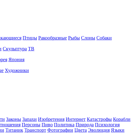
ыкающиеся
Птицы
Ракообразные
Рыбы
Слоны
Собаки
и
Скульптура
ТВ
рея
Япония
ые
Художники
ти
Законы
Запахи
Изобретения
Интернет
Катастрофы
Корабли
тношения
Персоны
Пиво
Политика
Природа
Психология
ии
Титаник
Транспорт
Фотографии
Цвета
Эволюция
Языки