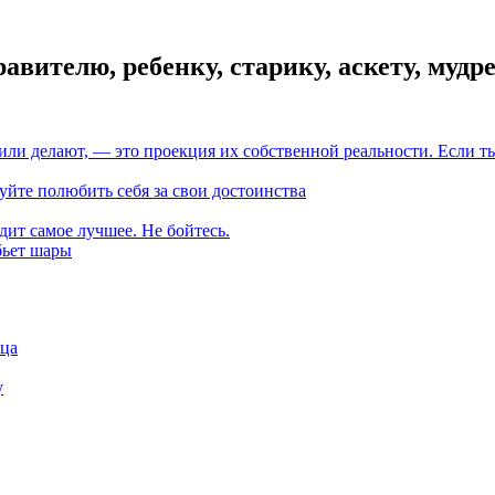
равителю, ребенку, старику, аскету, муд
 или делают, — это проекция их собственной реальности. Если 
буйте полюбить себя за свои достоинства
дит самое лучшее. Не бойтесь.
обьет шары
нца
у