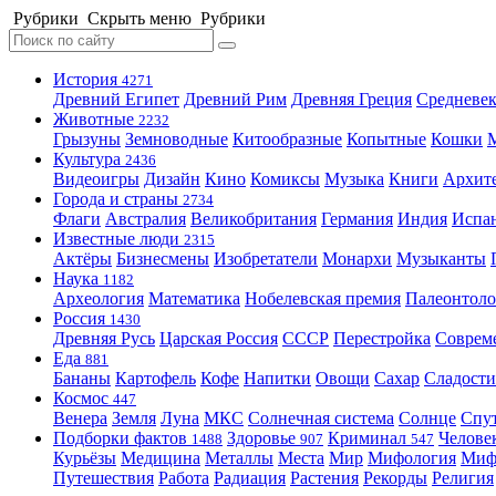
Рубрики
Скрыть меню
Рубрики
История
4271
Древний Египет
Древний Рим
Древняя Греция
Средневек
Животные
2232
Грызуны
Земноводные
Китообразные
Копытные
Кошки
Культура
2436
Видеоигры
Дизайн
Кино
Комиксы
Музыка
Книги
Архит
Города и страны
2734
Флаги
Австралия
Великобритания
Германия
Индия
Испа
Известные люди
2315
Актёры
Бизнесмены
Изобретатели
Монархи
Музыканты
Наука
1182
Археология
Математика
Нобелевская премия
Палеонтоло
Россия
1430
Древняя Русь
Царская Россия
СССР
Перестройка
Соврем
Еда
881
Бананы
Картофель
Кофе
Напитки
Овощи
Сахар
Сладости
Космос
447
Венера
Земля
Луна
МКС
Солнечная система
Солнце
Спу
Подборки фактов
Здоровье
Криминал
Челове
1488
907
547
Курьёзы
Медицина
Металлы
Места
Мир
Мифология
Ми
Путешествия
Работа
Радиация
Растения
Рекорды
Религия