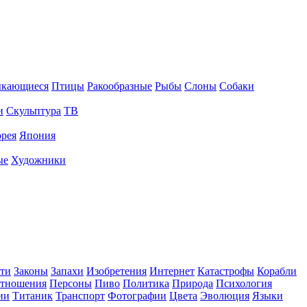
ыкающиеся
Птицы
Ракообразные
Рыбы
Слоны
Собаки
и
Скульптура
ТВ
рея
Япония
ые
Художники
ти
Законы
Запахи
Изобретения
Интернет
Катастрофы
Корабли
тношения
Персоны
Пиво
Политика
Природа
Психология
ии
Титаник
Транспорт
Фотографии
Цвета
Эволюция
Языки