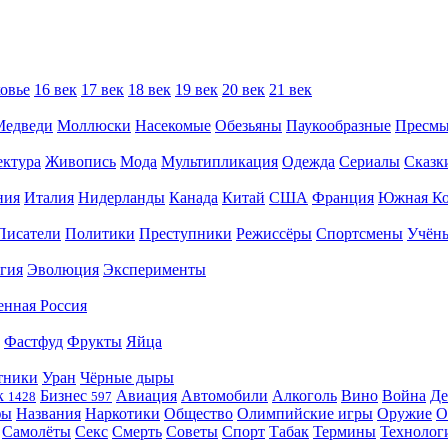
овье
16 век
17 век
18 век
19 век
20 век
21 век
Медведи
Моллюски
Насекомые
Обезьяны
Паукообразные
Пресм
ектура
Живопись
Мода
Мультипликация
Одежда
Сериалы
Сказк
ния
Италия
Нидерланды
Канада
Китай
США
Франция
Южная Ко
Писатели
Политики
Преступники
Режиссёры
Спортсмены
Учён
гия
Эволюция
Эксперименты
енная Россия
Фастфуд
Фрукты
Яйца
тники
Уран
Чёрные дыры
к
Бизнес
Авиация
Автомобили
Алкоголь
Вино
Война
Де
1428
597
фы
Названия
Наркотики
Общество
Олимпийские игры
Оружие
О
Самолёты
Секс
Смерть
Советы
Спорт
Табак
Термины
Технолог