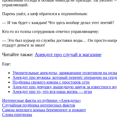
проваливай отсюда и больше никогда не приходи. Ты уволен! 
управляющий.
Парень ушёл, а шеф обратился к подчинённым:
— И так будет с каждым! Что здесь вообще делал этот лентяй?
Кто-то из толпы сотрудников ответил управляющему:
— Это был курьер из службы доставки воды… Он просто-напро
отдадут деньги за заказ!
Читайте также:
Анекдот про случай в магазине
Еще:
Уморительные анекдоты, заряжающие позитивом на целы
Анекдот про мужика, который перенёс операцию на серд
Подборка свежего юмора с просторов сети
Анекдот про девушку, вышедшую замуж за известного ж
Анекдот про то, что вся наша жизнь — игра
Интересные факты из рубрики «Анекдоты»
Случайная подборка интересных фактов
Самцы морского конька беременеют и рожают
Слова-притворы