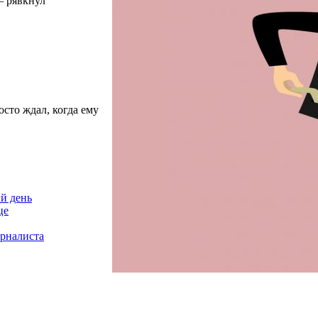
— рявкнул
сто ждал, когда ему
й день
це
урналиста