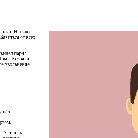
 штат. Наняли
бавиться от всех
видел парня,
Там же стояли
ое увольнение.
ушёл.
ртом.
и. А теперь