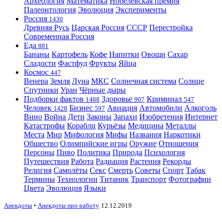
Археология
Математика
Нобелевская премия
Палеонтология
Эволюция
Эксперименты
Россия
1430
Древняя Русь
Царская Россия
СССР
Перестройка
Современная Россия
Еда
881
Бананы
Картофель
Кофе
Напитки
Овощи
Сахар
Сладости
Фастфуд
Фрукты
Яйца
Космос
447
Венера
Земля
Луна
МКС
Солнечная система
Солнце
Спутники
Уран
Чёрные дыры
Подборки фактов
Здоровье
Криминал
1488
907
547
Человек
Бизнес
Авиация
Автомобили
Алкоголь
1428
597
Вино
Война
Дети
Законы
Запахи
Изобретения
Интернет
Катастрофы
Корабли
Курьёзы
Медицина
Металлы
Места
Мир
Мифология
Мифы
Названия
Наркотики
Общество
Олимпийские игры
Оружие
Отношения
Персоны
Пиво
Политика
Природа
Психология
Путешествия
Работа
Радиация
Растения
Рекорды
Религия
Самолёты
Секс
Смерть
Советы
Спорт
Табак
Термины
Технологии
Титаник
Транспорт
Фотографии
Цвета
Эволюция
Языки
Анекдоты
•
Анекдоты про работу
12.12.2019