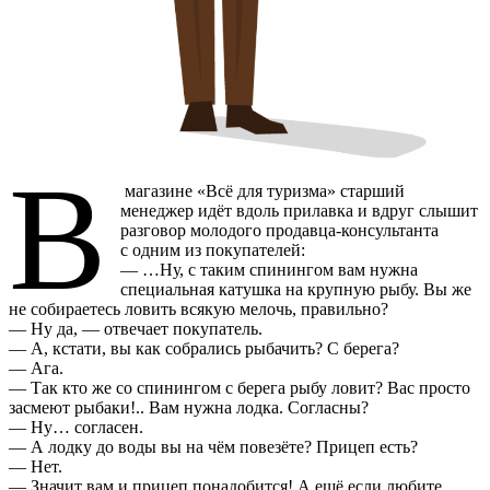
В
магазине «Всё для туризма» старший
менеджер идёт вдоль прилавка и вдруг слышит
разговор молодого продавца-консультанта
с одним из покупателей:
— …Ну, с таким спинингом вам нужна
специальная катушка на крупную рыбу. Вы же
не собираетесь ловить всякую мелочь, правильно?
— Ну да, — отвечает покупатель.
— А, кстати, вы как собрались рыбачить? С берега?
— Ага.
— Так кто же со спинингом с берега рыбу ловит? Вас просто
засмеют рыбаки!.. Вам нужна лодка. Согласны?
— Ну… согласен.
— А лодку до воды вы на чём повезёте? Прицеп есть?
— Нет.
— Значит вам и прицеп понадобится! А ещё если любите