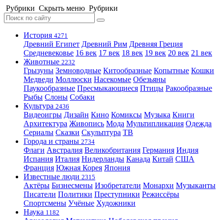
Рубрики
Скрыть меню
Рубрики
История
4271
Древний Египет
Древний Рим
Древняя Греция
Средневековье
16 век
17 век
18 век
19 век
20 век
21 век
Животные
2232
Грызуны
Земноводные
Китообразные
Копытные
Кошки
Медведи
Моллюски
Насекомые
Обезьяны
Паукообразные
Пресмыкающиеся
Птицы
Ракообразные
Рыбы
Слоны
Собаки
Культура
2436
Видеоигры
Дизайн
Кино
Комиксы
Музыка
Книги
Архитектура
Живопись
Мода
Мультипликация
Одежда
Сериалы
Сказки
Скульптура
ТВ
Города и страны
2734
Флаги
Австралия
Великобритания
Германия
Индия
Испания
Италия
Нидерланды
Канада
Китай
США
Франция
Южная Корея
Япония
Известные люди
2315
Актёры
Бизнесмены
Изобретатели
Монархи
Музыканты
Писатели
Политики
Преступники
Режиссёры
Спортсмены
Учёные
Художники
Наука
1182