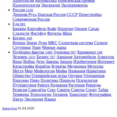
Археология
Математика
Нобелевская премия
Палеонтология
Эволюция
Эксперименты
Россия
1430
Древняя Русь
Царская Россия
СССР
Перестройка
Современная Россия
Еда
881
Бананы
Картофель
Кофе
Напитки
Овощи
Сахар
Сладости
Фастфуд
Фрукты
Яйца
Космос
449
Венера
Земля
Луна
МКС
Солнечная система
Солнце
Спутники
Уран
Чёрные дыры
Подборки фактов
Здоровье
Криминал
1488
907
548
Человек
Бизнес
Авиация
Автомобили
Алкоголь
1431
597
Вино
Война
Дети
Законы
Запахи
Изобретения
Интернет
Катастрофы
Корабли
Курьёзы
Медицина
Металлы
Места
Мир
Мифология
Мифы
Названия
Наркотики
Общество
Олимпийские игры
Оружие
Отношения
Персоны
Пиво
Политика
Природа
Психология
Путешествия
Работа
Радиация
Растения
Рекорды
Религия
Самолёты
Секс
Смерть
Советы
Спорт
Табак
Термины
Технологии
Титаник
Транспорт
Фотографии
Цвета
Эволюция
Языки
Анекдоты
01.04.2020