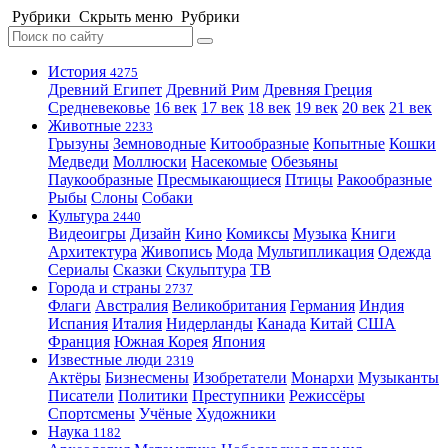
Рубрики
Скрыть меню
Рубрики
История
4275
Древний Египет
Древний Рим
Древняя Греция
Средневековье
16 век
17 век
18 век
19 век
20 век
21 век
Животные
2233
Грызуны
Земноводные
Китообразные
Копытные
Кошки
Медведи
Моллюски
Насекомые
Обезьяны
Паукообразные
Пресмыкающиеся
Птицы
Ракообразные
Рыбы
Слоны
Собаки
Культура
2440
Видеоигры
Дизайн
Кино
Комиксы
Музыка
Книги
Архитектура
Живопись
Мода
Мультипликация
Одежда
Сериалы
Сказки
Скульптура
ТВ
Города и страны
2737
Флаги
Австралия
Великобритания
Германия
Индия
Испания
Италия
Нидерланды
Канада
Китай
США
Франция
Южная Корея
Япония
Известные люди
2319
Актёры
Бизнесмены
Изобретатели
Монархи
Музыканты
Писатели
Политики
Преступники
Режиссёры
Спортсмены
Учёные
Художники
Наука
1182