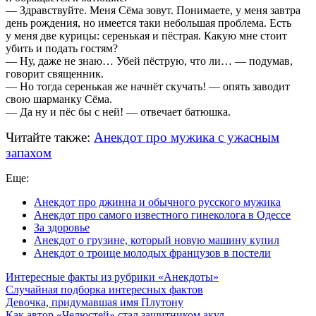
— Здравствуйте. Меня Сёма зовут. Понимаете, у меня завтра
день рождения, но имеется таки небольшая проблема. Есть
у меня две курицы: серенькая и пёстрая. Какую мне стоит
убить и подать гостям?
— Ну, даже не знаю… Убей пёструю, что ли… — подумав,
говорит священник.
— Но тогда серенькая же начнёт скучать! — опять заводит
свою шарманку Сёма.
— Да ну и пёс бы с ней! — отвечает батюшка.
Читайте также:
Анекдот про мужика с ужасным
запахом
Еще:
Анекдот про джинна и обычного русского мужика
Анекдот про самого известного гинеколога в Одессе
За здоровье
Анекдот о грузине, который новую машину купил
Анекдот о троице молодых французов в постели
Интересные факты из рубрики «Анекдоты»
Случайная подборка интересных фактов
Девочка, придумавшая имя Плутону
Как автор «Челюстей» стал защитником акул