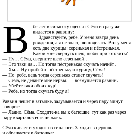
В
бегает в синагогу одессит Сёма и сразу же
кидается к раввину:
— Здравствуйте, ребе. У меня завтра день
рождения, а я не знаю, шо поделать. Вот у меня
есть две курицы: серенькая и пёстренькая.
Какой мне свернуть шею, шобы приготовить?
— Ну… Сёма, сверните шею серенькой…
— Это таки да… Но тогда пёстренькая скучать начнёт .
— Хм… Ну прибейте пёстренькую курицу, Сёма!
— Но, ребе, ведь тогда серенькая станет скучать!
— Сёма, не делайте мне нервы! — возмущается раввин.
— Убейте таки обоих кур!
— Ребе, но тогда скучать буду я!
Раввин чешет в затылке, задумывается и через пару минут
говорит:
— Ладно, Сёма. Сходите-ка вы к батюшке, тут как раз через
пару кварталов есть церковь.
Сёма кивает и уходит из синагоги. Заходит в церковь
и обращается к батюшке: