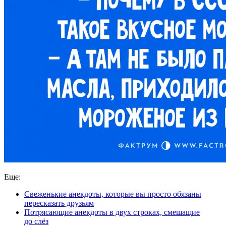
Еще:
Свеженькие анекдоты, которые вы просто обязаны
пересказать друзьям
Потрясающие анекдоты в двух строках, смешащие
до слёз