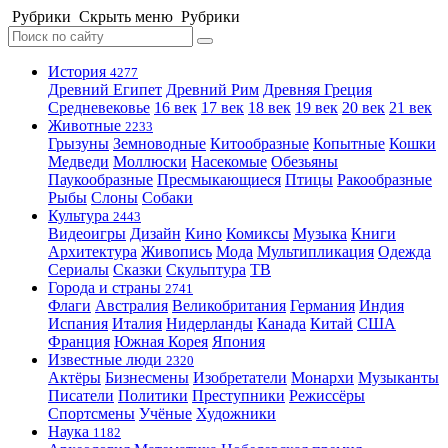
Рубрики
Скрыть меню
Рубрики
История
4277
Древний Египет
Древний Рим
Древняя Греция
Средневековье
16 век
17 век
18 век
19 век
20 век
21 век
Животные
2233
Грызуны
Земноводные
Китообразные
Копытные
Кошки
Медведи
Моллюски
Насекомые
Обезьяны
Паукообразные
Пресмыкающиеся
Птицы
Ракообразные
Рыбы
Слоны
Собаки
Культура
2443
Видеоигры
Дизайн
Кино
Комиксы
Музыка
Книги
Архитектура
Живопись
Мода
Мультипликация
Одежда
Сериалы
Сказки
Скульптура
ТВ
Города и страны
2741
Флаги
Австралия
Великобритания
Германия
Индия
Испания
Италия
Нидерланды
Канада
Китай
США
Франция
Южная Корея
Япония
Известные люди
2320
Актёры
Бизнесмены
Изобретатели
Монархи
Музыканты
Писатели
Политики
Преступники
Режиссёры
Спортсмены
Учёные
Художники
Наука
1182