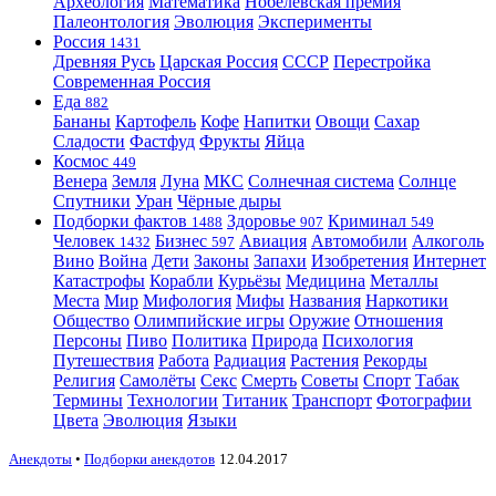
Археология
Математика
Нобелевская премия
Палеонтология
Эволюция
Эксперименты
Россия
1431
Древняя Русь
Царская Россия
СССР
Перестройка
Современная Россия
Еда
882
Бананы
Картофель
Кофе
Напитки
Овощи
Сахар
Сладости
Фастфуд
Фрукты
Яйца
Космос
449
Венера
Земля
Луна
МКС
Солнечная система
Солнце
Спутники
Уран
Чёрные дыры
Подборки фактов
Здоровье
Криминал
1488
907
549
Человек
Бизнес
Авиация
Автомобили
Алкоголь
1432
597
Вино
Война
Дети
Законы
Запахи
Изобретения
Интернет
Катастрофы
Корабли
Курьёзы
Медицина
Металлы
Места
Мир
Мифология
Мифы
Названия
Наркотики
Общество
Олимпийские игры
Оружие
Отношения
Персоны
Пиво
Политика
Природа
Психология
Путешествия
Работа
Радиация
Растения
Рекорды
Религия
Самолёты
Секс
Смерть
Советы
Спорт
Табак
Термины
Технологии
Титаник
Транспорт
Фотографии
Цвета
Эволюция
Языки
Анекдоты
•
Подборки анекдотов
12.04.2017