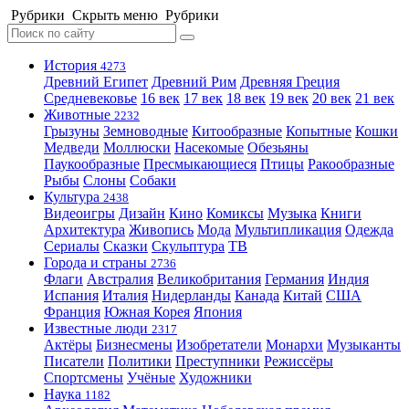
Рубрики
Скрыть меню
Рубрики
История
4273
Древний Египет
Древний Рим
Древняя Греция
Средневековье
16 век
17 век
18 век
19 век
20 век
21 век
Животные
2232
Грызуны
Земноводные
Китообразные
Копытные
Кошки
Медведи
Моллюски
Насекомые
Обезьяны
Паукообразные
Пресмыкающиеся
Птицы
Ракообразные
Рыбы
Слоны
Собаки
Культура
2438
Видеоигры
Дизайн
Кино
Комиксы
Музыка
Книги
Архитектура
Живопись
Мода
Мультипликация
Одежда
Сериалы
Сказки
Скульптура
ТВ
Города и страны
2736
Флаги
Австралия
Великобритания
Германия
Индия
Испания
Италия
Нидерланды
Канада
Китай
США
Франция
Южная Корея
Япония
Известные люди
2317
Актёры
Бизнесмены
Изобретатели
Монархи
Музыканты
Писатели
Политики
Преступники
Режиссёры
Спортсмены
Учёные
Художники
Наука
1182