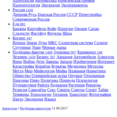
Археология
Математика
Нобелевская премия
Палеонтология
Эволюция
Эксперименты
Россия
1430
Древняя Русь
Царская Россия
СССР
Перестройка
Современная Россия
Еда
881
Бананы
Картофель
Кофе
Напитки
Овощи
Сахар
Сладости
Фастфуд
Фрукты
Яйца
Космос
447
Венера
Земля
Луна
МКС
Солнечная система
Солнце
Спутники
Уран
Чёрные дыры
Подборки фактов
Здоровье
Криминал
1488
907
548
Человек
Бизнес
Авиация
Автомобили
Алкоголь
1430
597
Вино
Война
Дети
Законы
Запахи
Изобретения
Интернет
Катастрофы
Корабли
Курьёзы
Медицина
Металлы
Места
Мир
Мифология
Мифы
Названия
Наркотики
Общество
Олимпийские игры
Оружие
Отношения
Персоны
Пиво
Политика
Природа
Психология
Путешествия
Работа
Радиация
Растения
Рекорды
Религия
Самолёты
Секс
Смерть
Советы
Спорт
Табак
Термины
Технологии
Титаник
Транспорт
Фотографии
Цвета
Эволюция
Языки
Анекдоты
•
Подборки анекдотов
11.08.2017