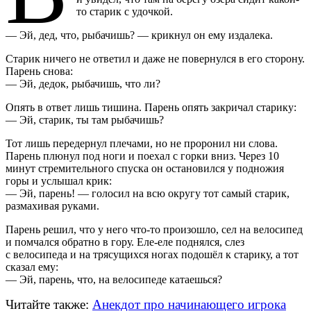
то старик с удочкой.
— Эй, дед, что, рыбачишь? — крикнул он ему издалека.
Старик ничего не ответил и даже не повернулся в его сторону.
Парень снова:
— Эй, дедок, рыбачишь, что ли?
Опять в ответ лишь тишина. Парень опять закричал старику:
— Эй, старик, ты там рыбачишь?
Тот лишь передернул плечами, но не проронил ни слова.
Парень плюнул под ноги и поехал с горки вниз. Через 10
минут стремительного спуска он остановился у подножия
горы и услышал крик:
— Эй, парень! — голосил на всю округу тот самый старик,
размахивая руками.
Парень решил, что у него что-то произошло, сел на велосипед
и помчался обратно в гору. Еле-еле поднялся, слез
с велосипеда и на трясущихся ногах подошёл к старику, а тот
сказал ему:
— Эй, парень, что, на велосипеде катаешься?
Читайте также:
Анекдот про начинающего игрока