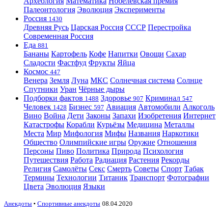
Археология
Математика
Нобелевская премия
Палеонтология
Эволюция
Эксперименты
Россия
1430
Древняя Русь
Царская Россия
СССР
Перестройка
Современная Россия
Еда
881
Бананы
Картофель
Кофе
Напитки
Овощи
Сахар
Сладости
Фастфуд
Фрукты
Яйца
Космос
447
Венера
Земля
Луна
МКС
Солнечная система
Солнце
Спутники
Уран
Чёрные дыры
Подборки фактов
Здоровье
Криминал
1488
907
547
Человек
Бизнес
Авиация
Автомобили
Алкоголь
1428
597
Вино
Война
Дети
Законы
Запахи
Изобретения
Интернет
Катастрофы
Корабли
Курьёзы
Медицина
Металлы
Места
Мир
Мифология
Мифы
Названия
Наркотики
Общество
Олимпийские игры
Оружие
Отношения
Персоны
Пиво
Политика
Природа
Психология
Путешествия
Работа
Радиация
Растения
Рекорды
Религия
Самолёты
Секс
Смерть
Советы
Спорт
Табак
Термины
Технологии
Титаник
Транспорт
Фотографии
Цвета
Эволюция
Языки
Анекдоты
•
Спортивные анекдоты
08.04.2020