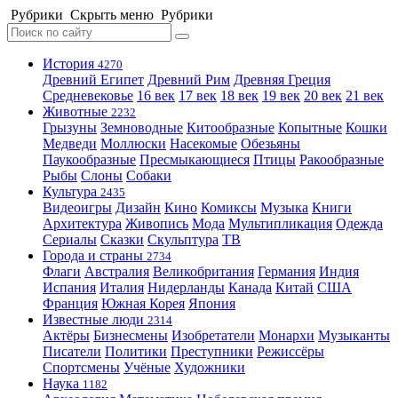
Рубрики
Скрыть меню
Рубрики
История
4270
Древний Египет
Древний Рим
Древняя Греция
Средневековье
16 век
17 век
18 век
19 век
20 век
21 век
Животные
2232
Грызуны
Земноводные
Китообразные
Копытные
Кошки
Медведи
Моллюски
Насекомые
Обезьяны
Паукообразные
Пресмыкающиеся
Птицы
Ракообразные
Рыбы
Слоны
Собаки
Культура
2435
Видеоигры
Дизайн
Кино
Комиксы
Музыка
Книги
Архитектура
Живопись
Мода
Мультипликация
Одежда
Сериалы
Сказки
Скульптура
ТВ
Города и страны
2734
Флаги
Австралия
Великобритания
Германия
Индия
Испания
Италия
Нидерланды
Канада
Китай
США
Франция
Южная Корея
Япония
Известные люди
2314
Актёры
Бизнесмены
Изобретатели
Монархи
Музыканты
Писатели
Политики
Преступники
Режиссёры
Спортсмены
Учёные
Художники
Наука
1182