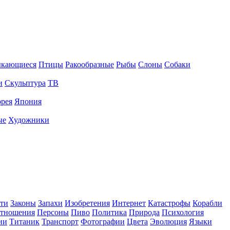
ыкающиеся
Птицы
Ракообразные
Рыбы
Слоны
Собаки
и
Скульптура
ТВ
рея
Япония
ые
Художники
ти
Законы
Запахи
Изобретения
Интернет
Катастрофы
Корабли
тношения
Персоны
Пиво
Политика
Природа
Психология
ии
Титаник
Транспорт
Фотографии
Цвета
Эволюция
Языки