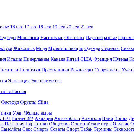
овье
16 век
17 век
18 век
19 век
20 век
21 век
Медведи
Моллюски
Насекомые
Обезьяны
Паукообразные
Пресм
ектура
Живопись
Мода
Мультипликация
Одежда
Сериалы
Сказк
ния
Италия
Нидерланды
Канада
Китай
США
Франция
Южная Ко
Писатели
Политики
Преступники
Режиссёры
Спортсмены
Учён
гия
Эволюция
Эксперименты
енная Россия
Фастфуд
Фрукты
Яйца
тники
Уран
Чёрные дыры
к
Бизнес
Авиация
Автомобили
Алкоголь
Вино
Война
Де
1431
597
фы
Названия
Наркотики
Общество
Олимпийские игры
Оружие
О
Самолёты
Секс
Смерть
Советы
Спорт
Табак
Термины
Технолог