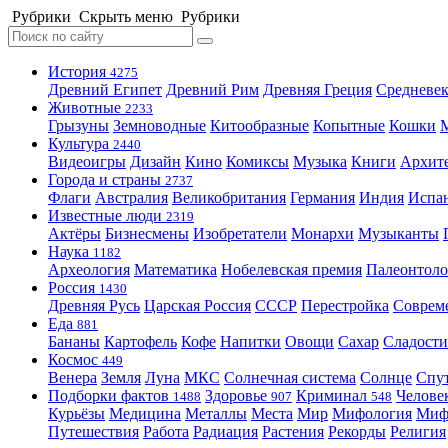
Рубрики
Скрыть меню
Рубрики
История
4275
Древний Египет
Древний Рим
Древняя Греция
Средневек
Животные
2233
Грызуны
Земноводные
Китообразные
Копытные
Кошки
Культура
2440
Видеоигры
Дизайн
Кино
Комиксы
Музыка
Книги
Архит
Города и страны
2737
Флаги
Австралия
Великобритания
Германия
Индия
Испа
Известные люди
2319
Актёры
Бизнесмены
Изобретатели
Монархи
Музыканты
Наука
1182
Археология
Математика
Нобелевская премия
Палеонтоло
Россия
1430
Древняя Русь
Царская Россия
СССР
Перестройка
Соврем
Еда
881
Бананы
Картофель
Кофе
Напитки
Овощи
Сахар
Сладости
Космос
449
Венера
Земля
Луна
МКС
Солнечная система
Солнце
Спу
Подборки фактов
Здоровье
Криминал
Челове
1488
907
548
Курьёзы
Медицина
Металлы
Места
Мир
Мифология
Ми
Путешествия
Работа
Радиация
Растения
Рекорды
Религия