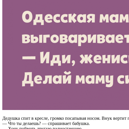
Дедушка спит в кресле, громко посапывая носом. Внук вертит 
— Что ты делаешь? — спрашивает бабушка.
— Хочу поймать другую радиостанцию.