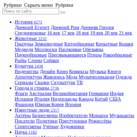
Рубрики
Скрыть меню
Рубрики
История
4273
Древний Египет
Древний Рим
Древняя Греция
Средневековье
16 век
17 век
18 век
19 век
20 век
21 век
Животные
2232
Грызуны
Земноводные
Китообразные
Копытные
Кошки
Медведи
Моллюски
Насекомые
Обезьяны
Паукообразные
Пресмыкающиеся
Птицы
Ракообразные
Рыбы
Слоны
Собаки
Культура
2438
Видеоигры
Дизайн
Кино
Комиксы
Музыка
Книги
Архитектура
Живопись
Мода
Мультипликация
Одежда
Сериалы
Сказки
Скульптура
ТВ
Города и страны
2736
Флаги
Австралия
Великобритания
Германия
Индия
Испания
Италия
Нидерланды
Канада
Китай
США
Франция
Южная Корея
Япония
Известные люди
2317
Актёры
Бизнесмены
Изобретатели
Монархи
Музыканты
Писатели
Политики
Преступники
Режиссёры
Спортсмены
Учёные
Художники
Наука
1182