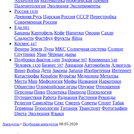
Археология
Математика
Нобелевская премия
Палеонтология
Эволюция
Эксперименты
Россия
1430
Древняя Русь
Царская Россия
СССР
Перестройка
Современная Россия
Еда
881
Бананы
Картофель
Кофе
Напитки
Овощи
Сахар
Сладости
Фастфуд
Фрукты
Яйца
Космос
447
Венера
Земля
Луна
МКС
Солнечная система
Солнце
Спутники
Уран
Чёрные дыры
Подборки фактов
Здоровье
Криминал
1488
907
548
Человек
Бизнес
Авиация
Автомобили
Алкоголь
1430
597
Вино
Война
Дети
Законы
Запахи
Изобретения
Интернет
Катастрофы
Корабли
Курьёзы
Медицина
Металлы
Места
Мир
Мифология
Мифы
Названия
Наркотики
Общество
Олимпийские игры
Оружие
Отношения
Персоны
Пиво
Политика
Природа
Психология
Путешествия
Работа
Радиация
Растения
Рекорды
Религия
Самолёты
Секс
Смерть
Советы
Спорт
Табак
Термины
Технологии
Титаник
Транспорт
Фотографии
Цвета
Эволюция
Языки
Анекдоты
•
Подборки анекдотов
08.05.2020