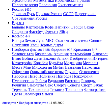
Археология
Математика
Нобелевская премия
Палеонтология
Эволюция
Эксперименты
Россия
1430
Древняя Русь
Царская Россия
СССР
Перестройка
Современная Россия
Еда
881
Бананы
Картофель
Кофе
Напитки
Овощи
Сахар
Сладости
Фастфуд
Фрукты
Яйца
Космос
447
Венера
Земля
Луна
МКС
Солнечная система
Солнце
Спутники
Уран
Чёрные дыры
Подборки фактов
Здоровье
Криминал
1488
907
547
Человек
Бизнес
Авиация
Автомобили
Алкоголь
1428
597
Вино
Война
Дети
Законы
Запахи
Изобретения
Интернет
Катастрофы
Корабли
Курьёзы
Медицина
Металлы
Места
Мир
Мифология
Мифы
Названия
Наркотики
Общество
Олимпийские игры
Оружие
Отношения
Персоны
Пиво
Политика
Природа
Психология
Путешествия
Работа
Радиация
Растения
Рекорды
Религия
Самолёты
Секс
Смерть
Советы
Спорт
Табак
Термины
Технологии
Титаник
Транспорт
Фотографии
Цвета
Эволюция
Языки
Анекдоты
•
Подборки анекдотов
11.05.2020