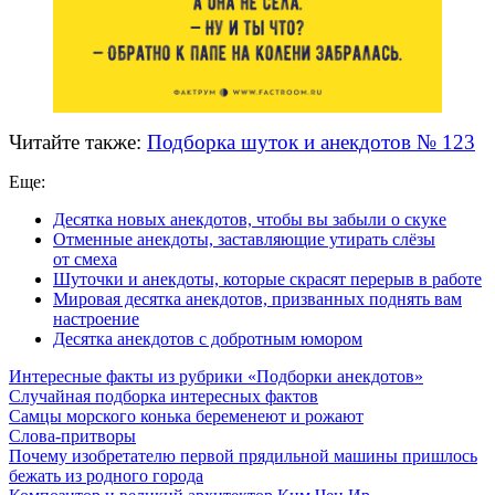
Читайте также:
Подборка шуток и анекдотов № 123
Еще:
Десятка новых анекдотов, чтобы вы забыли о скуке
Отменные анекдоты, заставляющие утирать слёзы
от смеха
Шуточки и анекдоты, которые скрасят перерыв в работе
Мировая десятка анекдотов, призванных поднять вам
настроение
Десятка анекдотов с добротным юмором
Интересные факты из рубрики «Подборки анекдотов»
Случайная подборка интересных фактов
Самцы морского конька беременеют и рожают
Слова-притворы
Почему изобретателю первой прядильной машины пришлось
бежать из родного города