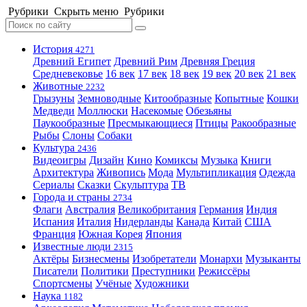
Рубрики
Скрыть меню
Рубрики
История
4271
Древний Египет
Древний Рим
Древняя Греция
Средневековье
16 век
17 век
18 век
19 век
20 век
21 век
Животные
2232
Грызуны
Земноводные
Китообразные
Копытные
Кошки
Медведи
Моллюски
Насекомые
Обезьяны
Паукообразные
Пресмыкающиеся
Птицы
Ракообразные
Рыбы
Слоны
Собаки
Культура
2436
Видеоигры
Дизайн
Кино
Комиксы
Музыка
Книги
Архитектура
Живопись
Мода
Мультипликация
Одежда
Сериалы
Сказки
Скульптура
ТВ
Города и страны
2734
Флаги
Австралия
Великобритания
Германия
Индия
Испания
Италия
Нидерланды
Канада
Китай
США
Франция
Южная Корея
Япония
Известные люди
2315
Актёры
Бизнесмены
Изобретатели
Монархи
Музыканты
Писатели
Политики
Преступники
Режиссёры
Спортсмены
Учёные
Художники
Наука
1182