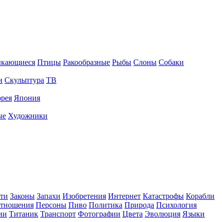
ыкающиеся
Птицы
Ракообразные
Рыбы
Слоны
Собаки
и
Скульптура
ТВ
рея
Япония
ые
Художники
ти
Законы
Запахи
Изобретения
Интернет
Катастрофы
Корабли
тношения
Персоны
Пиво
Политика
Природа
Психология
ии
Титаник
Транспорт
Фотографии
Цвета
Эволюция
Языки