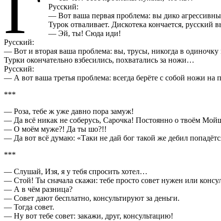
Г
Русский:
— Вот ваша первая проблема: вы дико агрессивные
Турок отваливает. Дискотека кончается, русский вы
— Эй, ты! Сюда иди!
Русский:
— Вот и вторая ваша проблема: вы, трусы, никогда в одиночку 
Турки окончательно взбесились, похватались за ножи…
Русский:
— А вот ваша третья проблема: всегда берёте с собой ножи на
***
— Роза, тебе ж уже давно пора замуж!
— Да всё никак не соберусь, Сарочка! Постоянно о твоём Мо
— О моём муже?! Да ты шо?!!
— Да вот всё думаю: «Таки не дай бог такой же дебил попадё
***
— Слушай, Изя, я у тебя спросить хотел…
— Стой! Ты сначала скажи: тебе просто совет нужен или консу
— А в чём разница?
— Совет дают бесплатно, консультируют за деньги.
— Тогда совет.
— Ну вот тебе совет: закажи, друг, консультацию!