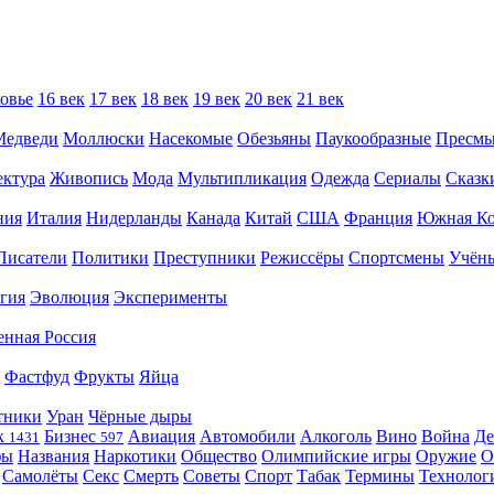
овье
16 век
17 век
18 век
19 век
20 век
21 век
Медведи
Моллюски
Насекомые
Обезьяны
Паукообразные
Пресм
ектура
Живопись
Мода
Мультипликация
Одежда
Сериалы
Сказк
ния
Италия
Нидерланды
Канада
Китай
США
Франция
Южная Ко
Писатели
Политики
Преступники
Режиссёры
Спортсмены
Учён
гия
Эволюция
Эксперименты
енная Россия
Фастфуд
Фрукты
Яйца
тники
Уран
Чёрные дыры
к
Бизнес
Авиация
Автомобили
Алкоголь
Вино
Война
Де
1431
597
фы
Названия
Наркотики
Общество
Олимпийские игры
Оружие
О
Самолёты
Секс
Смерть
Советы
Спорт
Табак
Термины
Технолог