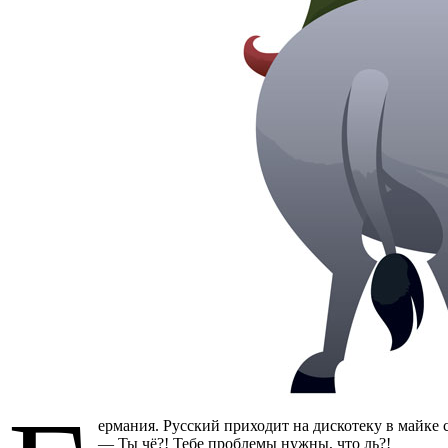
ермания. Русский приходит на дискотеку в майке с
— Ты чё?! Тебе проблемы нужны, что ль?!