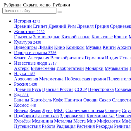
Рубрики
Скрыть меню
Рубрики
История
4273
Древний Египет
Древний Рим
Древняя Греция
Средневек
Животные
2232
Грызуны
Земноводные
Китообразные
Копытные
Кошки
Культура
2438
Видеоигры
Дизайн
Кино
Комиксы
Музыка
Книги
Архит
Города и страны
2736
Флаги
Австралия
Великобритания
Германия
Индия
Испа
Известные люди
2317
Актёры
Бизнесмены
Изобретатели
Монархи
Музыканты
Наука
1182
Археология
Математика
Нобелевская премия
Палеонтоло
Россия
1430
Древняя Русь
Царская Россия
СССР
Перестройка
Соврем
Еда
881
Бананы
Картофель
Кофе
Напитки
Овощи
Сахар
Сладости
Космос
448
Венера
Земля
Луна
МКС
Солнечная система
Солнце
Спу
Подборки фактов
Здоровье
Криминал
Челове
1488
907
548
Курьёзы
Медицина
Металлы
Места
Мир
Мифология
Ми
Путешествия
Работа
Радиация
Растения
Рекорды
Религия