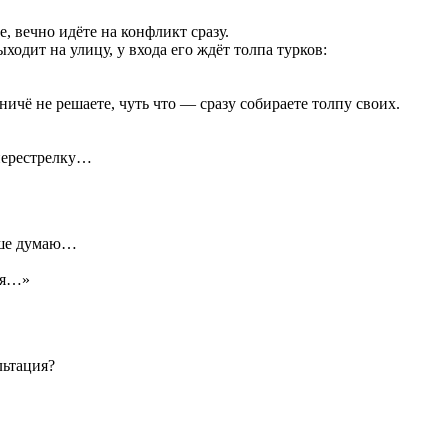
, вечно идёте на конфликт сразу.
ходит на улицу, у входа его ждёт толпа турков:
ничё не решаете, чуть что — сразу собираете толпу своих.
 перестрелку…
йше думаю…
тся…»
льтация?