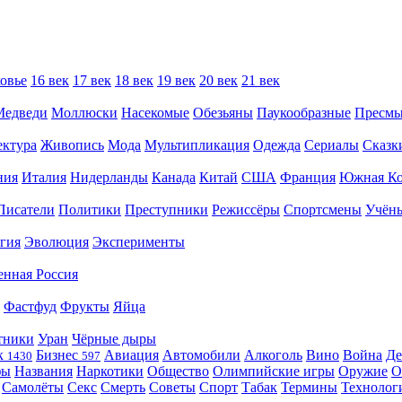
овье
16 век
17 век
18 век
19 век
20 век
21 век
Медведи
Моллюски
Насекомые
Обезьяны
Паукообразные
Пресм
ектура
Живопись
Мода
Мультипликация
Одежда
Сериалы
Сказк
ния
Италия
Нидерланды
Канада
Китай
США
Франция
Южная Ко
Писатели
Политики
Преступники
Режиссёры
Спортсмены
Учён
гия
Эволюция
Эксперименты
енная Россия
Фастфуд
Фрукты
Яйца
тники
Уран
Чёрные дыры
к
Бизнес
Авиация
Автомобили
Алкоголь
Вино
Война
Де
1430
597
фы
Названия
Наркотики
Общество
Олимпийские игры
Оружие
О
Самолёты
Секс
Смерть
Советы
Спорт
Табак
Термины
Технолог