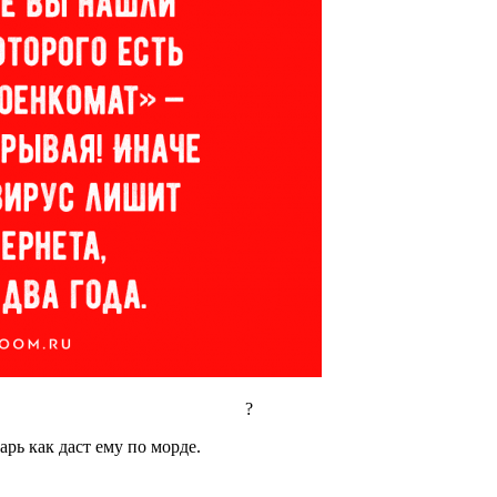
?
рь как даст ему по морде.