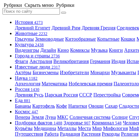
Рубрики
Скрыть меню
Рубрики
История
4273
Древний Египет
Древний Рим
Древняя Греция
Средневек
Животные
2232
Грызуны
Земноводные
Китообразные
Копытные
Кошки
Культура
2438
Видеоигры
Дизайн
Кино
Комиксы
Музыка
Книги
Архит
Города и страны
2736
Флаги
Австралия
Великобритания
Германия
Индия
Испа
Известные люди
2317
Актёры
Бизнесмены
Изобретатели
Монархи
Музыканты
Наука
1182
Археология
Математика
Нобелевская премия
Палеонтоло
Россия
1430
Древняя Русь
Царская Россия
СССР
Перестройка
Соврем
Еда
881
Бананы
Картофель
Кофе
Напитки
Овощи
Сахар
Сладости
Космос
447
Венера
Земля
Луна
МКС
Солнечная система
Солнце
Спу
Подборки фактов
Здоровье
Криминал
Челове
1488
907
548
Курьёзы
Медицина
Металлы
Места
Мир
Мифология
Ми
Путешествия
Работа
Радиация
Растения
Рекорды
Религия