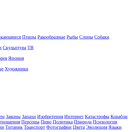
ыкающиеся
Птицы
Ракообразные
Рыбы
Слоны
Собаки
и
Скульптура
ТВ
рея
Япония
ые
Художники
ти
Законы
Запахи
Изобретения
Интернет
Катастрофы
Корабли
тношения
Персоны
Пиво
Политика
Природа
Психология
ии
Титаник
Транспорт
Фотографии
Цвета
Эволюция
Языки