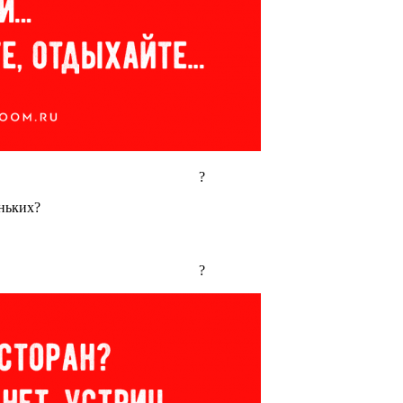
?
ньких?
?