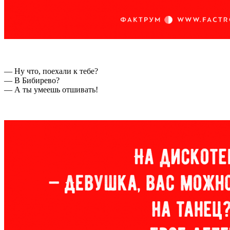
— Ну что, поехали к тебе?
— В Бибирево?
— А ты умеешь отшивать!