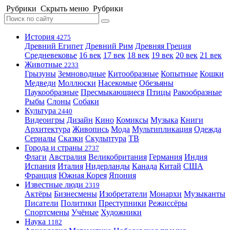
Рубрики
Скрыть меню
Рубрики
История
4275
Древний Египет
Древний Рим
Древняя Греция
Средневековье
16 век
17 век
18 век
19 век
20 век
21 век
Животные
2233
Грызуны
Земноводные
Китообразные
Копытные
Кошки
Медведи
Моллюски
Насекомые
Обезьяны
Паукообразные
Пресмыкающиеся
Птицы
Ракообразные
Рыбы
Слоны
Собаки
Культура
2440
Видеоигры
Дизайн
Кино
Комиксы
Музыка
Книги
Архитектура
Живопись
Мода
Мультипликация
Одежда
Сериалы
Сказки
Скульптура
ТВ
Города и страны
2737
Флаги
Австралия
Великобритания
Германия
Индия
Испания
Италия
Нидерланды
Канада
Китай
США
Франция
Южная Корея
Япония
Известные люди
2319
Актёры
Бизнесмены
Изобретатели
Монархи
Музыканты
Писатели
Политики
Преступники
Режиссёры
Спортсмены
Учёные
Художники
Наука
1182