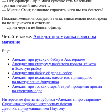
— Нет, офицер! Ещё в моей сумочке есть маленький
травматический пистолет…
— Миссис Смит, позвольте спросить, чего вы так боитесь?
Пожилая женщина сощурила глаза, внимательно посмотрела
на полицейского и ответила:
— Да ни черта я не боюсь, офицер!
Читайте также:
Анекдот про мужика в мясном
магазине
Еще:
Анекдот про русскую бабку в Амстердаме
Анекдот про старуху у разбитого корыта, её кота
и Золотую рыбку
Анекдот про бабку, её деда и собес
Анекдот про пожилых одесситов, пришедших
на выступление фокусника
Анекдот про то, как старый еврей прощения просил
на смертном одре
Интересные факты из рубрики «Анекдоты про стариков»
Случайная подборка интересных фактов
Девочка, придумавшая имя Плутону