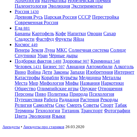
Археология
Математика
Нобелевская премия
Палеонтология
Эволюция
Эксперименты
Россия
1430
Древняя Русь
Царская Россия
СССР
Перестройка
Современная Россия
Еда
881
Бананы
Картофель
Кофе
Напитки
Овощи
Сахар
Сладости
Фастфуд
Фрукты
Яйца
Космос
449
Венера
Земля
Луна
МКС
Солнечная система
Солнце
Спутники
Уран
Чёрные дыры
Подборки фактов
Здоровье
Криминал
1488
907
548
Человек
Бизнес
Авиация
Автомобили
Алкоголь
1431
597
Вино
Война
Дети
Законы
Запахи
Изобретения
Интернет
Катастрофы
Корабли
Курьёзы
Медицина
Металлы
Места
Мир
Мифология
Мифы
Названия
Наркотики
Общество
Олимпийские игры
Оружие
Отношения
Персоны
Пиво
Политика
Природа
Психология
Путешествия
Работа
Радиация
Растения
Рекорды
Религия
Самолёты
Секс
Смерть
Советы
Спорт
Табак
Термины
Технологии
Титаник
Транспорт
Фотографии
Цвета
Эволюция
Языки
Анекдоты
•
Анекдоты про стариков
26.03.2020