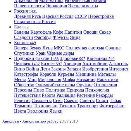
Археология
Математика
Нобелевская премия
Палеонтология
Эволюция
Эксперименты
Россия
1431
Древняя Русь
Царская Россия
СССР
Перестройка
Современная Россия
Еда
882
Бананы
Картофель
Кофе
Напитки
Овощи
Сахар
Сладости
Фастфуд
Фрукты
Яйца
Космос
449
Венера
Земля
Луна
МКС
Солнечная система
Солнце
Спутники
Уран
Чёрные дыры
Подборки фактов
Здоровье
Криминал
1488
907
549
Человек
Бизнес
Авиация
Автомобили
Алкоголь
1432
597
Вино
Война
Дети
Законы
Запахи
Изобретения
Интернет
Катастрофы
Корабли
Курьёзы
Медицина
Металлы
Места
Мир
Мифология
Мифы
Названия
Наркотики
Общество
Олимпийские игры
Оружие
Отношения
Персоны
Пиво
Политика
Природа
Психология
Путешествия
Работа
Радиация
Растения
Рекорды
Религия
Самолёты
Секс
Смерть
Советы
Спорт
Табак
Термины
Технологии
Титаник
Транспорт
Фотографии
Цвета
Эволюция
Языки
Анекдоты
•
Анекдоты про работу
28.07.2018