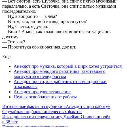
— Вот смотри: есть Шурочка, она спит с пятью мужиками
параллельно, а есть Светочка, она спит с пятью мужиками
последовательно.
— Ну, а вопрос-то — в чём?
— В том, кто, на твой взгляд, проститутка?
— Ну, Светка, я думаю.
— Во-от! А мне, как кладовщику, видится ситуация по-
другому…
— Это как?
— Проститука обыкновенная, две шт.
Еще:
Анекдот про мужика, который в цирк хотел устроиться
Анекдот про молодого работника, захотевшего
выслужиться перед боссом
Анекдот про то, как работник от командировки
отказывался
Анекдот про удовлетворение
Неделя освобождения от работы
Интересные факты из рубрики «Анекдоты про работу»
Случайная подборка интересных фактов
Из-за дислексии первую книгу Джейми Оливер прочёл
в 38 лет
Похороны «ирландского гиганта»