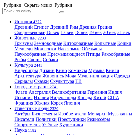
Рубрики
Скрыть меню
Рубрики
История
4277
Древний Египет
Древний Рим
Древняя Греция
Средневековье
16 век
17 век
18 век
19 век
20 век
21 век
Животные
2233
Грызуны
Земноводные
Китообразные
Копытные
Кошки
Медведи
Моллюски
Насекомые
Обезьяны
Паукообразные
Пресмыкающиеся
Птицы
Ракообразные
Рыбы
Слоны
Собаки
Культура
2443
Видеоигры
Дизайн
Кино
Комиксы
Музыка
Книги
Архитектура
Живопись
Мода
Мультипликация
Одежда
Сериалы
Сказки
Скульптура
ТВ
Города и страны
2741
Флаги
Австралия
Великобритания
Германия
Индия
Испания
Италия
Нидерланды
Канада
Китай
США
Франция
Южная Корея
Япония
Известные люди
2320
Актёры
Бизнесмены
Изобретатели
Монархи
Музыканты
Писатели
Политики
Преступники
Режиссёры
Спортсмены
Учёные
Художники
Наука
1182