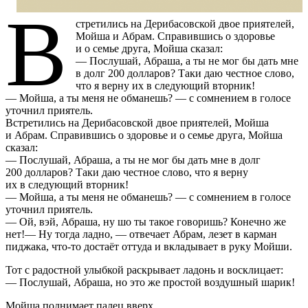
В
стретились на Дерибасовской двое приятелей,
Мойша и Абрам. Справившись о здоровье
и о семье друга, Мойша сказал:
— Послушай, Абраша, а ты не мог бы дать мне
в долг 200 долларов? Таки даю честное слово,
что я верну их в следующий вторник!
— Мойша, а ты меня не обманешь? — с сомнением в голосе
уточнил приятель.
Встретились на Дерибасовской двое приятелей, Мойша
и Абрам. Справившись о здоровье и о семье друга, Мойша
сказал:
— Послушай, Абраша, а ты не мог бы дать мне в долг
200 долларов? Таки даю честное слово, что я верну
их в следующий вторник!
— Мойша, а ты меня не обманешь? — с сомнением в голосе
уточнил приятель.
— Ой, вэй, Абраша, ну шо ты такое говоришь? Конечно же
нет!— Ну тогда ладно, — отвечает Абрам, лезет в карман
пиджака, что-то достаёт оттуда и вкладывает в руку Мойши.
Тот с радостной улыбкой раскрывает ладонь и восклицает:
— Послушай, Абраша, но это же простой воздушный шарик!
Мойша поднимает палец вверх.