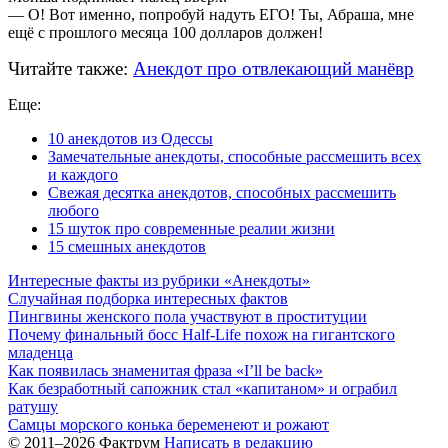
— О! Вот именно, попробуй надуть ЕГО! Ты, Абраша, мне
ещё с прошлого месяца 100 долларов должен!
Читайте также:
Анекдот про отвлекающий манёвр
Еще:
10 анекдотов из Одессы
Замечательные анекдоты, способные рассмешить всех
и каждого
Свежая десятка анекдотов, способных рассмешить
любого
15 шуток про современные реалии жизни
15 смешных анекдотов
Интересные факты из рубрики «Анекдоты»
Случайная подборка интересных фактов
Пингвины женского пола участвуют в проституции
Почему финальный босс Half-Life похож на гигантского
младенца
Как появилась знаменитая фраза «I’ll be back»
Как безработный сапожник стал «капитаном» и ограбил
ратушу
Самцы морского конька беременеют и рожают
© 2011–2026 Фактрум
Написать в редакцию