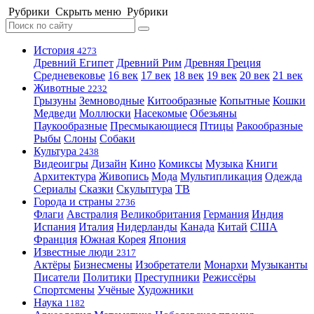
Рубрики
Скрыть меню
Рубрики
История
4273
Древний Египет
Древний Рим
Древняя Греция
Средневековье
16 век
17 век
18 век
19 век
20 век
21 век
Животные
2232
Грызуны
Земноводные
Китообразные
Копытные
Кошки
Медведи
Моллюски
Насекомые
Обезьяны
Паукообразные
Пресмыкающиеся
Птицы
Ракообразные
Рыбы
Слоны
Собаки
Культура
2438
Видеоигры
Дизайн
Кино
Комиксы
Музыка
Книги
Архитектура
Живопись
Мода
Мультипликация
Одежда
Сериалы
Сказки
Скульптура
ТВ
Города и страны
2736
Флаги
Австралия
Великобритания
Германия
Индия
Испания
Италия
Нидерланды
Канада
Китай
США
Франция
Южная Корея
Япония
Известные люди
2317
Актёры
Бизнесмены
Изобретатели
Монархи
Музыканты
Писатели
Политики
Преступники
Режиссёры
Спортсмены
Учёные
Художники
Наука
1182