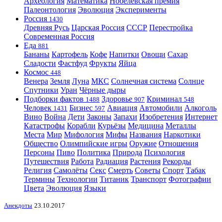
Археология
Математика
Нобелевская премия
Палеонтология
Эволюция
Эксперименты
Россия
1430
Древняя Русь
Царская Россия
СССР
Перестройка
Современная Россия
Еда
881
Бананы
Картофель
Кофе
Напитки
Овощи
Сахар
Сладости
Фастфуд
Фрукты
Яйца
Космос
448
Венера
Земля
Луна
МКС
Солнечная система
Солнце
Спутники
Уран
Чёрные дыры
Подборки фактов
Здоровье
Криминал
1488
907
548
Человек
Бизнес
Авиация
Автомобили
Алкоголь
1431
597
Вино
Война
Дети
Законы
Запахи
Изобретения
Интернет
Катастрофы
Корабли
Курьёзы
Медицина
Металлы
Места
Мир
Мифология
Мифы
Названия
Наркотики
Общество
Олимпийские игры
Оружие
Отношения
Персоны
Пиво
Политика
Природа
Психология
Путешествия
Работа
Радиация
Растения
Рекорды
Религия
Самолёты
Секс
Смерть
Советы
Спорт
Табак
Термины
Технологии
Титаник
Транспорт
Фотографии
Цвета
Эволюция
Языки
Анекдоты
23.10.2017