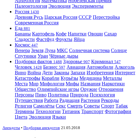
Археология
Математика
Нобелевская премия
Палеонтология
Эволюция
Эксперименты
Россия
1430
Древняя Русь
Царская Россия
СССР
Перестройка
Современная Россия
Еда
881
Бананы
Картофель
Кофе
Напитки
Овощи
Сахар
Сладости
Фастфуд
Фрукты
Яйца
Космос
447
Венера
Земля
Луна
МКС
Солнечная система
Солнце
Спутники
Уран
Чёрные дыры
Подборки фактов
Здоровье
Криминал
1488
907
547
Человек
Бизнес
Авиация
Автомобили
Алкоголь
1428
597
Вино
Война
Дети
Законы
Запахи
Изобретения
Интернет
Катастрофы
Корабли
Курьёзы
Медицина
Металлы
Места
Мир
Мифология
Мифы
Названия
Наркотики
Общество
Олимпийские игры
Оружие
Отношения
Персоны
Пиво
Политика
Природа
Психология
Путешествия
Работа
Радиация
Растения
Рекорды
Религия
Самолёты
Секс
Смерть
Советы
Спорт
Табак
Термины
Технологии
Титаник
Транспорт
Фотографии
Цвета
Эволюция
Языки
Анекдоты
•
Подборки анекдотов
21.05.2018