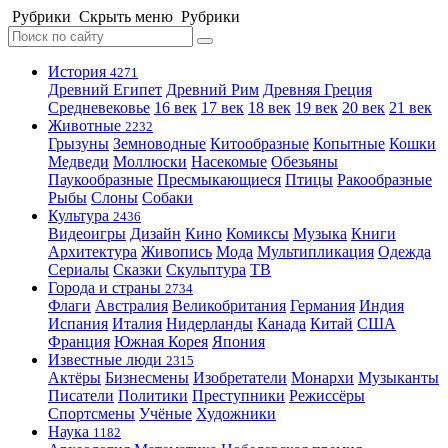
Рубрики
Скрыть меню
Рубрики
История
4271
Древний Египет
Древний Рим
Древняя Греция
Средневековье
16 век
17 век
18 век
19 век
20 век
21 век
Животные
2232
Грызуны
Земноводные
Китообразные
Копытные
Кошки
Медведи
Моллюски
Насекомые
Обезьяны
Паукообразные
Пресмыкающиеся
Птицы
Ракообразные
Рыбы
Слоны
Собаки
Культура
2436
Видеоигры
Дизайн
Кино
Комиксы
Музыка
Книги
Архитектура
Живопись
Мода
Мультипликация
Одежда
Сериалы
Сказки
Скульптура
ТВ
Города и страны
2734
Флаги
Австралия
Великобритания
Германия
Индия
Испания
Италия
Нидерланды
Канада
Китай
США
Франция
Южная Корея
Япония
Известные люди
2315
Актёры
Бизнесмены
Изобретатели
Монархи
Музыканты
Писатели
Политики
Преступники
Режиссёры
Спортсмены
Учёные
Художники
Наука
1182