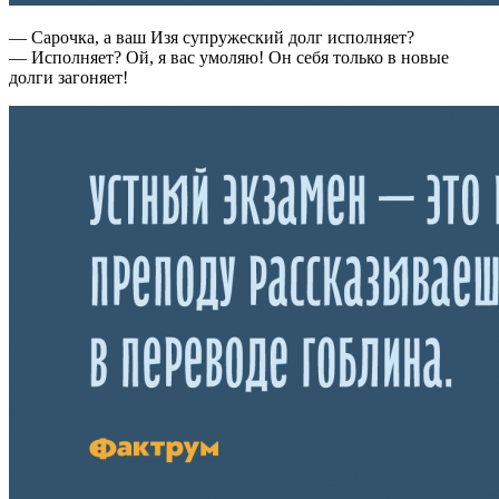
— Сарочка, а ваш Изя супружеский долг исполняет?
— Исполняет? Ой, я вас умоляю! Он себя только в новые
долги загоняет!