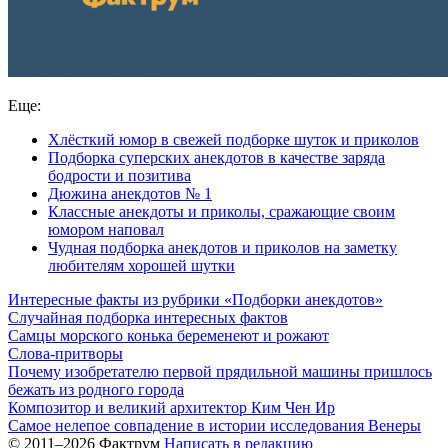
Еще:
Хлёсткий юмор в свежей подборке шуток и приколов
Подборка суперских анекдотов в качестве заряда
бодрости и позитива
Дюжина анекдотов № 1
Классные анекдоты и приколы, сражающие своим
юмором наповал
Чудная подборка анекдотов и приколов на заметку
любителям хорошей шутки
Интересные факты из рубрики «Подборки анекдотов»
Случайная подборка интересных фактов
Самцы морского конька беременеют и рожают
Слова-притворы
Почему изобретателю первой прядильной машины пришлось
бежать из родного города
Композитор и великий архитектор Ким Чен Ир
Самое нелепое совпадение в истории исследования Венеры
© 2011–2026 Фактрум
Написать в редакцию