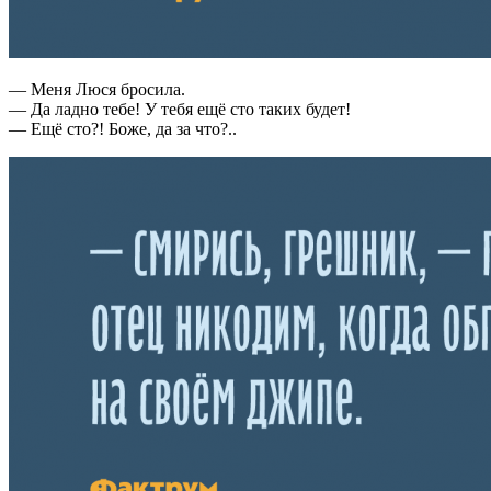
— Меня Люся бросила.
— Да ладно тебе! У тебя ещё сто таких будет!
— Ещё сто?! Боже, да за что?..