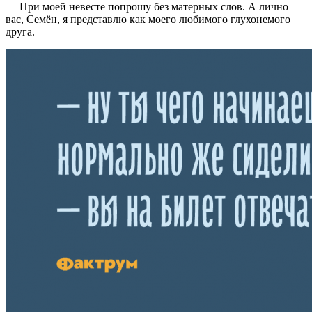
— При моей невесте попрошу без матерных слов. А лично
вас, Семён, я представлю как моего любимого глухонемого
друга.