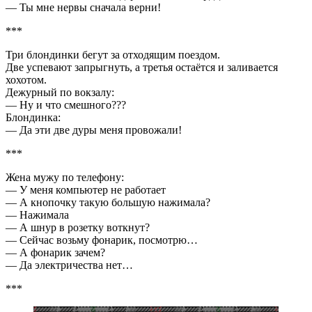
— Ты мне нервы сначала верни!
***
Три блондинки бегут за отходящим поездом.
Две успевают запрыгнуть, a третья остаётся и заливается
хохотом.
Дежурный по вокзалу:
— Ну и что смешного???
Блондинка:
— Да эти две дуры меня провожали!
***
Жена мужу по телефону:
— У меня компьютер не работает
— А кнопочку такую большую нажимала?
— Нажимала
— А шнур в розетку воткнут?
— Сейчас возьму фонарик, посмотрю…
— А фонарик зачем?
— Да электричества нет…
***