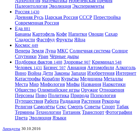
Археология
Математика
Нобелевская премия
Палеонтология
Эволюция
Эксперименты
Россия
1430
Древняя Русь
Царская Россия
СССР
Перестройка
Современная Россия
Еда
881
Бананы
Картофель
Кофе
Напитки
Овощи
Сахар
Сладости
Фастфуд
Фрукты
Яйца
Космос
449
Венера
Земля
Луна
МКС
Солнечная система
Солнце
Спутники
Уран
Чёрные дыры
Подборки фактов
Здоровье
Криминал
1488
907
548
Человек
Бизнес
Авиация
Автомобили
Алкоголь
1431
597
Вино
Война
Дети
Законы
Запахи
Изобретения
Интернет
Катастрофы
Корабли
Курьёзы
Медицина
Металлы
Места
Мир
Мифология
Мифы
Названия
Наркотики
Общество
Олимпийские игры
Оружие
Отношения
Персоны
Пиво
Политика
Природа
Психология
Путешествия
Работа
Радиация
Растения
Рекорды
Религия
Самолёты
Секс
Смерть
Советы
Спорт
Табак
Термины
Технологии
Титаник
Транспорт
Фотографии
Цвета
Эволюция
Языки
Анекдоты
30.10.2016