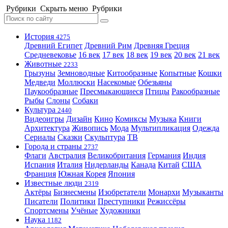
Рубрики
Скрыть меню
Рубрики
История
4275
Древний Египет
Древний Рим
Древняя Греция
Средневековье
16 век
17 век
18 век
19 век
20 век
21 век
Животные
2233
Грызуны
Земноводные
Китообразные
Копытные
Кошки
Медведи
Моллюски
Насекомые
Обезьяны
Паукообразные
Пресмыкающиеся
Птицы
Ракообразные
Рыбы
Слоны
Собаки
Культура
2440
Видеоигры
Дизайн
Кино
Комиксы
Музыка
Книги
Архитектура
Живопись
Мода
Мультипликация
Одежда
Сериалы
Сказки
Скульптура
ТВ
Города и страны
2737
Флаги
Австралия
Великобритания
Германия
Индия
Испания
Италия
Нидерланды
Канада
Китай
США
Франция
Южная Корея
Япония
Известные люди
2319
Актёры
Бизнесмены
Изобретатели
Монархи
Музыканты
Писатели
Политики
Преступники
Режиссёры
Спортсмены
Учёные
Художники
Наука
1182