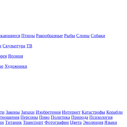
ыкающиеся
Птицы
Ракообразные
Рыбы
Слоны
Собаки
и
Скульптура
ТВ
рея
Япония
ые
Художники
ти
Законы
Запахи
Изобретения
Интернет
Катастрофы
Корабли
тношения
Персоны
Пиво
Политика
Природа
Психология
ии
Титаник
Транспорт
Фотографии
Цвета
Эволюция
Языки