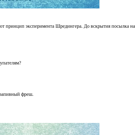
ют принцип эксперимента Шредингера. До вскрытия посылка нах
купателям?
крапивный фреш.