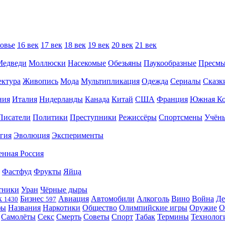
овье
16 век
17 век
18 век
19 век
20 век
21 век
Медведи
Моллюски
Насекомые
Обезьяны
Паукообразные
Пресм
ектура
Живопись
Мода
Мультипликация
Одежда
Сериалы
Сказк
ния
Италия
Нидерланды
Канада
Китай
США
Франция
Южная Ко
Писатели
Политики
Преступники
Режиссёры
Спортсмены
Учён
гия
Эволюция
Эксперименты
енная Россия
Фастфуд
Фрукты
Яйца
тники
Уран
Чёрные дыры
к
Бизнес
Авиация
Автомобили
Алкоголь
Вино
Война
Де
1430
597
фы
Названия
Наркотики
Общество
Олимпийские игры
Оружие
О
Самолёты
Секс
Смерть
Советы
Спорт
Табак
Термины
Технолог