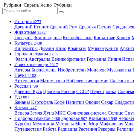
Рубрики
Скрыть меню
Рубрики
История
4273
Древний Египет
Древний Рим
Древняя Греция
Средневек
Животные
2232
Грызуны
Земноводные
Китообразные
Копытные
Кошки
Культура
2438
Видеоигры
Дизайн
Кино
Комиксы
Музыка
Книги
Архит
Города и страны
2736
Флаги
Австралия
Великобритания
Германия
Индия
Испа
Известные люди
2317
Актёры
Бизнесмены
Изобретатели
Монархи
Музыканты
Наука
1182
Археология
Математика
Нобелевская премия
Палеонтоло
Россия
1430
Древняя Русь
Царская Россия
СССР
Перестройка
Соврем
Еда
881
Бананы
Картофель
Кофе
Напитки
Овощи
Сахар
Сладости
Космос
447
Венера
Земля
Луна
МКС
Солнечная система
Солнце
Спу
Подборки фактов
Здоровье
Криминал
Челове
1488
907
548
Курьёзы
Медицина
Металлы
Места
Мир
Мифология
Ми
Путешествия
Работа
Радиация
Растения
Рекорды
Религия