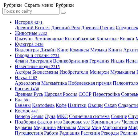
Рубрики
Скрыть меню
Рубрики
История
4271
Древний Египет
Древний Рим
Древняя Греция
Средневек
Животные
2232
Грызуны
Земноводные
Китообразные
Копытные
Кошки
Культура
2436
Видеоигры
Дизайн
Кино
Комиксы
Музыка
Книги
Архит
Города и страны
2734
Флаги
Австралия
Великобритания
Германия
Индия
Испа
Известные люди
2315
Актёры
Бизнесмены
Изобретатели
Монархи
Музыканты
Наука
1182
Археология
Математика
Нобелевская премия
Палеонтоло
Россия
1430
Древняя Русь
Царская Россия
СССР
Перестройка
Соврем
Еда
881
Бананы
Картофель
Кофе
Напитки
Овощи
Сахар
Сладости
Космос
447
Венера
Земля
Луна
МКС
Солнечная система
Солнце
Спу
Подборки фактов
Здоровье
Криминал
Челове
1488
907
547
Курьёзы
Медицина
Металлы
Места
Мир
Мифология
Ми
Путешествия
Работа
Радиация
Растения
Рекорды
Религия