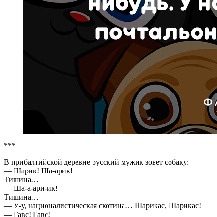
***
В прибалтийской деревне русский мужик зовет собаку:
— Шарик! Ша-арик!
Тишина…
— Ша-а-ари-ик!
Тишина…
— У-у, националистическая скотина… Шарикас, Шарикас!
— Гавс! Гавс!