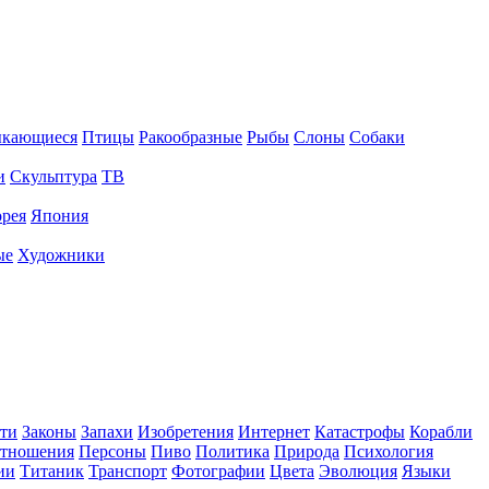
ыкающиеся
Птицы
Ракообразные
Рыбы
Слоны
Собаки
и
Скульптура
ТВ
рея
Япония
ые
Художники
ти
Законы
Запахи
Изобретения
Интернет
Катастрофы
Корабли
тношения
Персоны
Пиво
Политика
Природа
Психология
ии
Титаник
Транспорт
Фотографии
Цвета
Эволюция
Языки