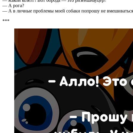
— Какой козёл?! Вот борода — это ризеншнауцер!
— А рога?
— А в личные проблемы моей собаки попрошу не вмешиваться
***