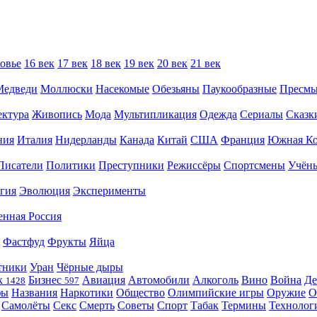
овье
16 век
17 век
18 век
19 век
20 век
21 век
Медведи
Моллюски
Насекомые
Обезьяны
Паукообразные
Пресм
ектура
Живопись
Мода
Мультипликация
Одежда
Сериалы
Сказк
ния
Италия
Нидерланды
Канада
Китай
США
Франция
Южная Ко
Писатели
Политики
Преступники
Режиссёры
Спортсмены
Учён
гия
Эволюция
Эксперименты
енная Россия
Фастфуд
Фрукты
Яйца
тники
Уран
Чёрные дыры
к
Бизнес
Авиация
Автомобили
Алкоголь
Вино
Война
Де
1428
597
фы
Названия
Наркотики
Общество
Олимпийские игры
Оружие
О
Самолёты
Секс
Смерть
Советы
Спорт
Табак
Термины
Технолог