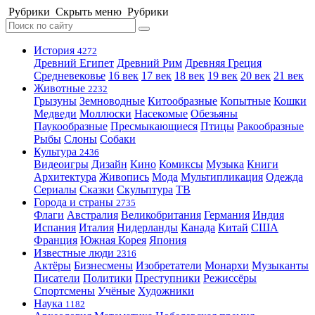
Рубрики
Скрыть меню
Рубрики
История
4272
Древний Египет
Древний Рим
Древняя Греция
Средневековье
16 век
17 век
18 век
19 век
20 век
21 век
Животные
2232
Грызуны
Земноводные
Китообразные
Копытные
Кошки
Медведи
Моллюски
Насекомые
Обезьяны
Паукообразные
Пресмыкающиеся
Птицы
Ракообразные
Рыбы
Слоны
Собаки
Культура
2436
Видеоигры
Дизайн
Кино
Комиксы
Музыка
Книги
Архитектура
Живопись
Мода
Мультипликация
Одежда
Сериалы
Сказки
Скульптура
ТВ
Города и страны
2735
Флаги
Австралия
Великобритания
Германия
Индия
Испания
Италия
Нидерланды
Канада
Китай
США
Франция
Южная Корея
Япония
Известные люди
2316
Актёры
Бизнесмены
Изобретатели
Монархи
Музыканты
Писатели
Политики
Преступники
Режиссёры
Спортсмены
Учёные
Художники
Наука
1182