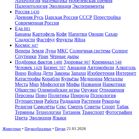
Археология
Математика
Нобелевская премия
Палеонтология
Эволюция
Эксперименты
Россия
1430
Древняя Русь
Царская Россия
СССР
Перестройка
Современная Россия
Еда
881
Бананы
Картофель
Кофе
Напитки
Овощи
Сахар
Сладости
Фастфуд
Фрукты
Яйца
Космос
447
Венера
Земля
Луна
МКС
Солнечная система
Солнце
Спутники
Уран
Чёрные дыры
Подборки фактов
Здоровье
Криминал
1488
907
548
Человек
Бизнес
Авиация
Автомобили
Алкоголь
1428
597
Вино
Война
Дети
Законы
Запахи
Изобретения
Интернет
Катастрофы
Корабли
Курьёзы
Медицина
Металлы
Места
Мир
Мифология
Мифы
Названия
Наркотики
Общество
Олимпийские игры
Оружие
Отношения
Персоны
Пиво
Политика
Природа
Психология
Путешествия
Работа
Радиация
Растения
Рекорды
Религия
Самолёты
Секс
Смерть
Советы
Спорт
Табак
Термины
Технологии
Титаник
Транспорт
Фотографии
Цвета
Эволюция
Языки
Животные
•
Паукообразные
•
Пауки
21.01.2026