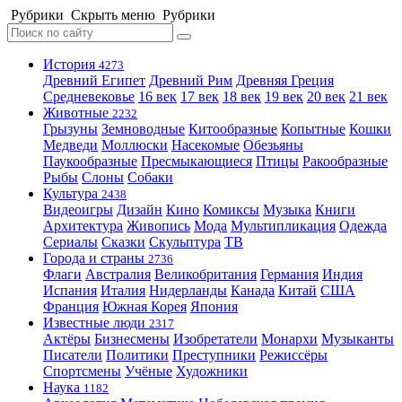
Рубрики
Скрыть меню
Рубрики
История
4273
Древний Египет
Древний Рим
Древняя Греция
Средневековье
16 век
17 век
18 век
19 век
20 век
21 век
Животные
2232
Грызуны
Земноводные
Китообразные
Копытные
Кошки
Медведи
Моллюски
Насекомые
Обезьяны
Паукообразные
Пресмыкающиеся
Птицы
Ракообразные
Рыбы
Слоны
Собаки
Культура
2438
Видеоигры
Дизайн
Кино
Комиксы
Музыка
Книги
Архитектура
Живопись
Мода
Мультипликация
Одежда
Сериалы
Сказки
Скульптура
ТВ
Города и страны
2736
Флаги
Австралия
Великобритания
Германия
Индия
Испания
Италия
Нидерланды
Канада
Китай
США
Франция
Южная Корея
Япония
Известные люди
2317
Актёры
Бизнесмены
Изобретатели
Монархи
Музыканты
Писатели
Политики
Преступники
Режиссёры
Спортсмены
Учёные
Художники
Наука
1182