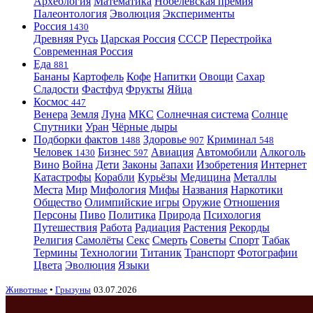
Археология
Математика
Нобелевская премия
Палеонтология
Эволюция
Эксперименты
Россия
1430
Древняя Русь
Царская Россия
СССР
Перестройка
Современная Россия
Еда
881
Бананы
Картофель
Кофе
Напитки
Овощи
Сахар
Сладости
Фастфуд
Фрукты
Яйца
Космос
447
Венера
Земля
Луна
МКС
Солнечная система
Солнце
Спутники
Уран
Чёрные дыры
Подборки фактов
Здоровье
Криминал
1488
907
548
Человек
Бизнес
Авиация
Автомобили
Алкоголь
1430
597
Вино
Война
Дети
Законы
Запахи
Изобретения
Интернет
Катастрофы
Корабли
Курьёзы
Медицина
Металлы
Места
Мир
Мифология
Мифы
Названия
Наркотики
Общество
Олимпийские игры
Оружие
Отношения
Персоны
Пиво
Политика
Природа
Психология
Путешествия
Работа
Радиация
Растения
Рекорды
Религия
Самолёты
Секс
Смерть
Советы
Спорт
Табак
Термины
Технологии
Титаник
Транспорт
Фотографии
Цвета
Эволюция
Языки
Животные
•
Грызуны
03.07.2026